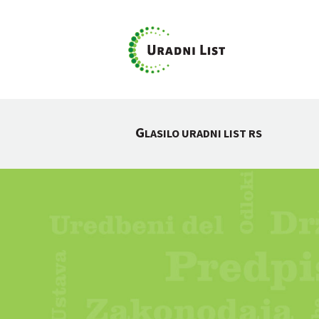
G
LASILO URADNI LIST RS