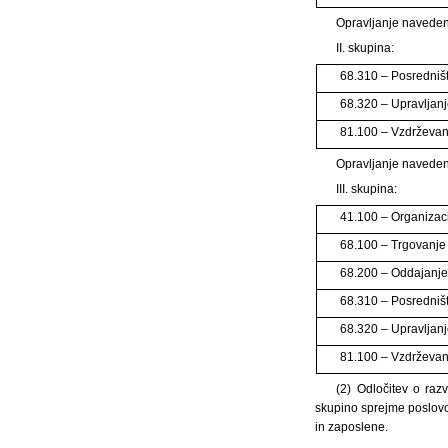
Opravljanje navedeni
II. skupina:
68.310 – Posredniš
68.320 – Upravljanj
81.100 – Vzdrževanj
Opravljanje navedeni
III. skupina:
41.100 – Organizaci
68.100 – Trgovanje 
68.200 – Oddajanje 
68.310 – Posredniš
68.320 – Upravljanj
81.100 – Vzdrževanj
(2) Odločitev o raz
skupino sprejme poslovo
in zaposlene.