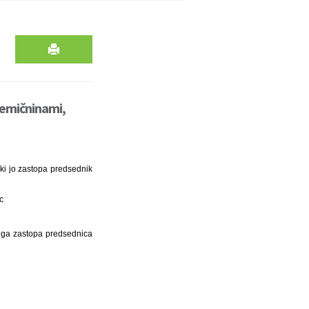
remičninami,
ki jo zastopa predsednik
nc
i ga zastopa predsednica