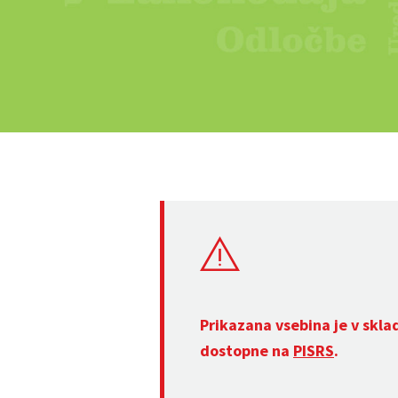
Prikazana vsebina je v skla
dostopne na
PISRS
.