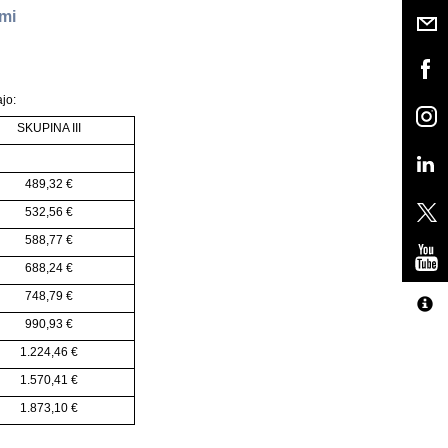
ami
ajo:
SKUPINA III
489,32 €
532,56 €
588,77 €
688,24 €
748,79 €
990,93 €
1.224,46 €
1.570,41 €
1.873,10 €