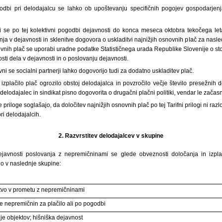
godbi pri delodajalcu se lahko ob upoštevanju specifičnih pogojev gospodarjenja
rji se po tej kolektivni pogodbi dejavnosti do konca meseca oktobra tekočega 
nja v dejavnosti in sklenitve dogovora o uskladitvi najnižjih osnovnih plač za nasle
ovnih plač se uporabi uradne podatke Statističnega urada Republike Slovenije o stopn
sti dela v dejavnosti in o poslovanju dejavnosti.
vni se socialni partnerji lahko dogovorijo tudi za dodatno uskladitev plač.
 izplačilo plač ogrozilo obstoj delodajalca in povzročilo večje število presežnih 
delodajalec in sindikat pisno dogovorita o drugačni plačni politiki, vendar le zača
e priloge soglašajo, da določitev najnižjih osnovnih plač po tej Tarifni prilogi ni raz
ri delodajalcih.
2.
Razvrstitev delodajalcev v skupine
ejavnosti poslovanja z nepremičninami se glede obveznosti določanja in izplač
jo v naslednje skupine:
tvo v prometu z nepremičninami
e nepremičnin za plačilo ali po pogodbi
e objektov; hišniška dejavnost