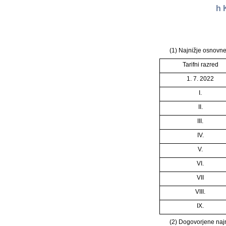
h 
(1) Najnižje osnovne
Tarifni razred
1. 7. 2022
I.
II.
III.
IV.
V.
VI.
VII
VIII.
IX.
(2) Dogovorjene naj