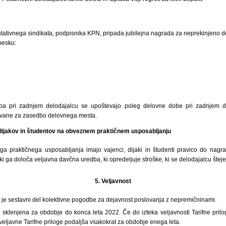
ativnega sindikata, podpisnika KPN, pripada jubilejna nagrada za neprekinjeno 
nesku:
ba pri zadnjem delodajalcu se upoštevajo poleg delovne dobe pri zadnjem de
htevane za zasedbo delovnega mesta.
dijakov in študentov na obveznem praktičnem usposabljanju
a praktičnega usposabljanja imajo vajenci, dijaki in študenti pravico do nagr
 ki ga določa veljavna davčna uredba, ki opredeljuje stroške, ki se delodajalcu štej
5.
Veljavnost
ga je sestavni del kolektivne pogodbe za dejavnost poslovanja z nepremičninami.
je sklenjena za obdobje do konca leta 2022. Če do izteka veljavnosti Tarifne pril
veljavne Tarifne priloge podaljša vsakokrat za obdobje enega leta.