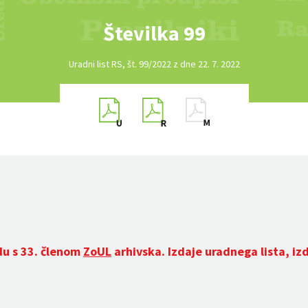
Številka 99
Uradni list RS, št. 99/2022 z dne 22. 7. 2022
du s 33. členom
ZoUL
arhivska. Izdaje uradnega lista, iz