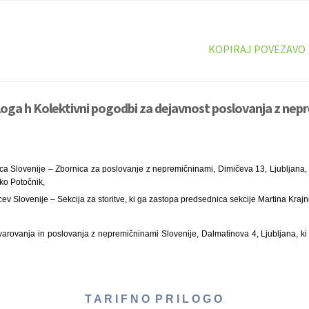
KOPIRAJ POVEZAVO
iloga h Kolektivni pogodbi za dejavnost poslovanja z nep
a Slovenije – Zbornica za poslovanje z nepremičninami, Dimičeva 13, Ljubljana, 
o Potočnik,
ev Slovenije – Sekcija za storitve, ki ga zastopa predsednica sekcije Martina Kraj
varovanja in poslovanja z nepremičninami Slovenije, Dalmatinova 4, Ljubljana, k
T A R I F N O P R I L O G O