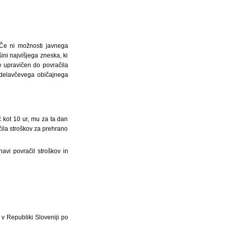
Če ni možnosti javnega
ini najvišjega zneska, ki
e upravičen do povračila
 delavčevega običajnega
 kot 10 ur, mu za ta dan
ila stroškov za prehrano
vi povračil stroškov in
v Republiki Sloveniji po