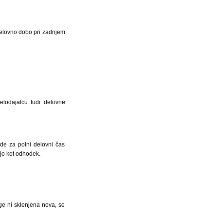
delovno dobo pri zadnjem
lodajalcu tudi delovne
ade za polni delovni čas
ejo kot odhodek.
oge ni sklenjena nova, se