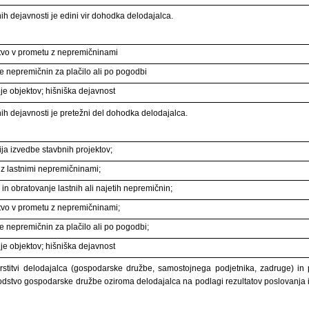
h dejavnosti je edini vir dohodka delodajalca.
tvo v prometu z nepremičninami
e nepremičnin za plačilo ali po pogodbi
e objektov; hišniška dejavnost
h dejavnosti je pretežni del dohodka delodajalca.
ja izvedbe stavbnih projektov;
z lastnimi nepremičninami;
in obratovanje lastnih ali najetih nepremičnin;
tvo v prometu z nepremičninami;
e nepremičnin za plačilo ali po pogodbi;
e objektov; hišniška dejavnost
vrstitvi delodajalca (gospodarske družbe, samostojnega podjetnika, zadruge) i
dstvo gospodarske družbe oziroma delodajalca na podlagi rezultatov poslovanja i