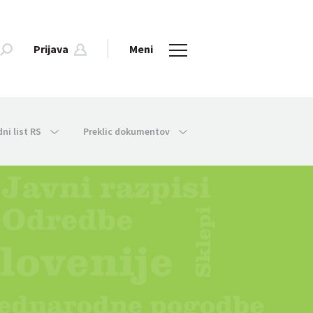
Prijava
Meni
dni list RS
Preklic dokumentov