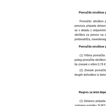
Povračilo stroškov p
Povračilo stroškov
prevoza, pripada delavcu
se v skladu z veljavnim
stroškov za prevoz na 
prebivališča, navedenega
Povračilo stroškov
(1) Višina povračil
poleg povračila stroško
še znesek v višini 0,76 
(2) Znesek povračil
drugih dohodkov iz delo
Regres za letni dop
(1) Delavcu pripada
zadnjem podatku SURS. Po