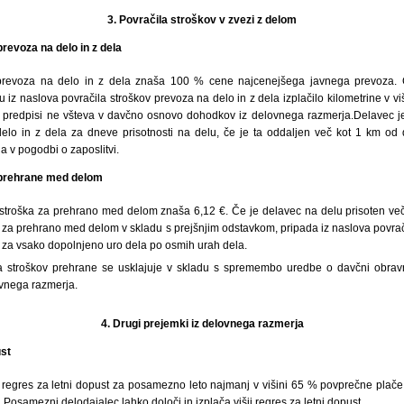
3.
Povračila stroškov v zvezi z delom
revoza na delo in z dela
 prevoza na delo in z dela znaša 100 % cene najcenejšega javnega prevoza. 
 iz naslova povračila stroškov prevoza na delo in z dela izplačilo kilometrine v viš
i predpisi ne všteva v davčno osnovo dohodkov iz delovnega razmerja.
Delavec j
delo in z dela za dneve prisotnosti na delu, če je ta oddaljen več kot 1 km od
 v pogodbi o zaposlitvi.
 prehrane med delom
a stroška za prehrano med delom znaša 6,12 €. Če je delavec na delu prisoten več
v za prehrano med delom v skladu s prejšnjim odstavkom, pripada iz naslova povrač
€ za vsako dopolnjeno uro dela po osmih urah dela.
a stroškov prehrane se usklajuje v skladu s spremembo uredbe o davčni obravna
vnega razmerja.
4.
Drugi prejemki iz delovnega razmerja
ust
 regres za letni dopust za posamezno leto najmanj v višini 65 % povprečne plače 
samezni delodajalec lahko določi in izplača višji regres za letni dopust.