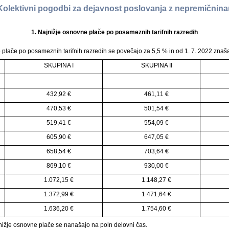
Kolektivni pogodbi za dejavnost poslovanja z nepremičnin
1.
Najnižje osnovne plače po posameznih tarifnih razredih
 plače po posameznih tarifnih razredih se povečajo za 5,5 % in od 1. 7. 2022 znaš
SKUPINA I
SKUPINA II
432,92 €
461,11 €
470,53 €
501,54 €
519,41 €
554,09 €
605,90 €
647,05 €
658,54 €
703,64 €
869,10 €
930,00 €
1.072,15 €
1.148,27 €
1.372,99 €
1.471,64 €
1.636,20 €
1.754,60 €
nižje osnovne plače se nanašajo na poln delovni čas.