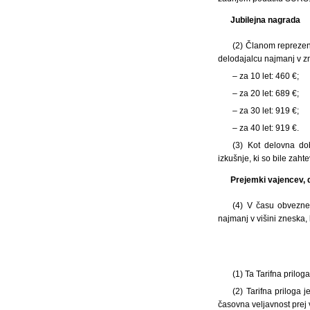
Jubilejna nagrada
(2)
Članom reprezent
delodajalcu najmanj v z
– za 10 let: 460 €;
– za 20 let: 689 €;
– za 30 let: 919 €;
– za 40 let: 919 €.
(3) Kot delovna do
izkušnje, ki so bile za
Prejemki vajencev, 
(4) V času obvezneg
najmanj v višini zneska,
(1) Ta Tarifna prilo
(2) Tarifna priloga 
časovna veljavnost prej 