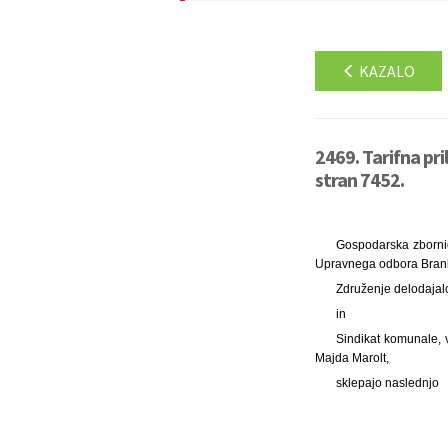
KAZALO
2469. Tarifna pr
stran 7452.
Gospodarska zbornic
Upravnega odbora Brank
Združenje delodajalc
in
Sindikat komunale, 
Majda Marolt,
sklepajo naslednjo