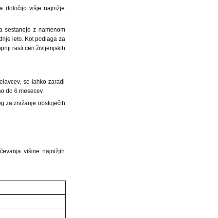
 določijo višje najnižje
leta sestanejo z namenom
dnje leto. Kot podlaga za
ji rasti cen življenjskih
delavcev, se lahko zaradi
sno do 6 mesecev.
log za znižanje obstoječih
evanja višine najnižjih