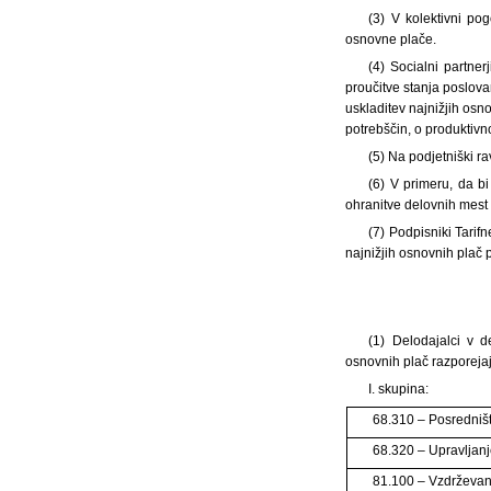
(3) V kolektivni po
osnovne plače.
(4) Socialni partne
proučitve stanja poslova
uskladitev najnižjih osn
potrebščin, o produktivno
(5) Na podjetniški ra
(6) V primeru, da bi
ohranitve delovnih mest 
(7) Podpisniki Tarifn
najnižjih osnovnih plač p
(1) Delodajalci v d
osnovnih plač razporeja
I. skupina:
68.310 – Posredniš
68.320 – Upravljanj
81.100 – Vzdrževanj