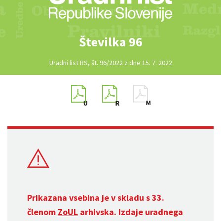
Številka 96
Uradni list RS, št. 96/2022 z dne 15. 7. 2022
Prikazana vsebina je v skladu s 33.
členom
ZoUL
arhivska. Izdaje uradnega