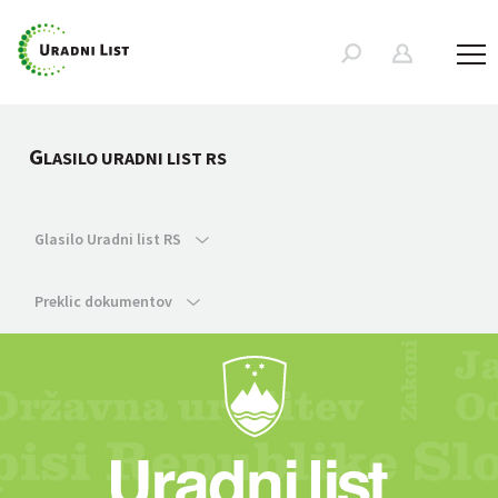
G
LASILO URADNI LIST RS
Glasilo Uradni list RS
Preklic dokumentov