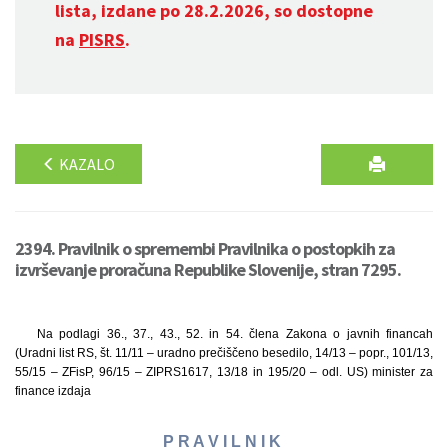
lista, izdane po 28.2.2026, so dostopne
na
PISRS
.
KAZALO
2394. Pravilnik o spremembi Pravilnika o postopkih za
izvrševanje proračuna Republike Slovenije, stran 7295.
Na podlagi 36., 37., 43., 52. in 54. člena Zakona o javnih financah
(Uradni list RS, št. 11/11 – uradno prečiščeno besedilo, 14/13 – popr., 101/13,
55/15 – ZFisP, 96/15 – ZIPRS1617, 13/18 in 195/20 – odl. US) minister za
finance izdaja
P R A V I L N I K