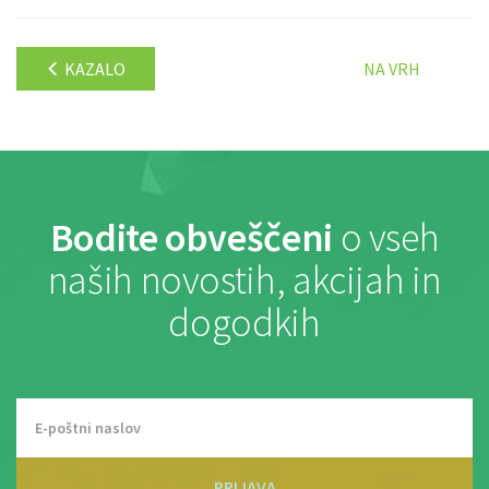
KAZALO
NA VRH
Bodite obveščeni
o vseh
naših novostih, akcijah in
dogodkih
PRIJAVA