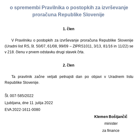
o spremembi Pravilnika o postopkih za izvrševanje
proračuna Republike Slovenije
1. člen
V Pravilniku o postopkih za izvrševanje proračuna Republike Slovenije
(Uradni list RS, št. 50/07, 61/08, 99/09 – ZIPRS1011, 3/13, 81/16 in 11/22) se
v 218. členu v prvem odstavku drugi stavek črta.
2. člen
Ta pravilnik začne veljati petnajsti dan po objavi v Uradnem listu
Republike Slovenije.
Št. 007-585/2022
Ljubljana, dne 11. julija 2022
EVA 2022-1611-0080
Klemen Boštjančič
minister
za finance