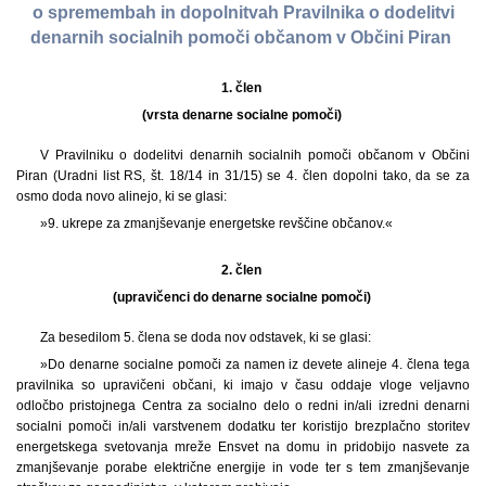
o spremembah in dopolnitvah Pravilnika o dodelitvi
denarnih socialnih pomoči občanom v Občini Piran
1. člen
(vrsta denarne socialne pomoči)
V Pravilniku o dodelitvi denarnih socialnih pomoči občanom v Občini
Piran (Uradni list RS, št. 18/14 in 31/15) se 4. člen dopolni tako, da se za
osmo doda novo alinejo, ki se glasi:
»9. ukrepe za zmanjševanje energetske revščine občanov.«
2. člen
(upravičenci do denarne socialne pomoči)
Za besedilom 5. člena se doda nov odstavek, ki se glasi:
»Do denarne socialne pomoči za namen iz devete alineje 4. člena tega
pravilnika so upravičeni občani, ki imajo v času oddaje vloge veljavno
odločbo pristojnega Centra za socialno delo o redni in/ali izredni denarni
socialni pomoči in/ali varstvenem dodatku ter koristijo brezplačno storitev
energetskega svetovanja mreže Ensvet na domu in pridobijo nasvete za
zmanjševanje porabe električne energije in vode ter s tem zmanjševanje