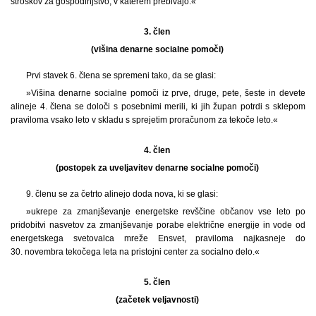
stroškov za gospodinjstvo, v katerem prebivajo.«
3. člen
(višina denarne socialne pomoči)
Prvi stavek 6. člena se spremeni tako, da se glasi:
»Višina denarne socialne pomoči iz prve, druge, pete, šeste in devete
alineje 4. člena se določi s posebnimi merili, ki jih župan potrdi s sklepom
praviloma vsako leto v skladu s sprejetim proračunom za tekoče leto.«
4. člen
(postopek za uveljavitev denarne socialne pomoči)
9.
členu se za četrto alinejo doda nova, ki se glasi:
»ukrepe za zmanjševanje energetske revščine občanov vse leto po
pridobitvi nasvetov za zmanjševanje porabe električne energije in vode od
energetskega svetovalca mreže Ensvet, praviloma najkasneje do
30. novembra tekočega leta na pristojni center za socialno delo.«
5. člen
(začetek veljavnosti)