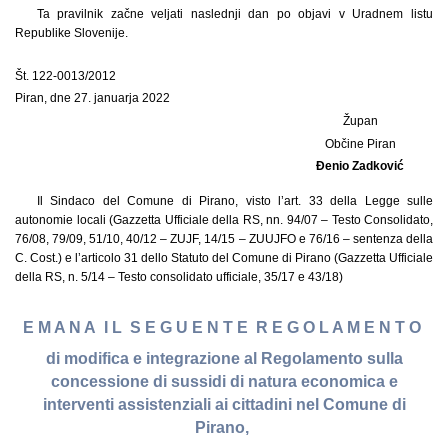
Ta pravilnik začne veljati naslednji dan po objavi v Uradnem listu
Republike Slovenije.
Št. 122-0013/2012
Piran, dne 27. januarja 2022
Župan
Občine Piran
Đenio Zadković
Il Sindaco del Comune di Pirano, visto l’art. 33 della Legge sulle
autonomie locali (Gazzetta Ufficiale della RS, nn. 94/07 – Testo Consolidato,
76/08, 79/09, 51/10, 40/12 – ZUJF, 14/15 – ZUUJFO e 76/16 – sentenza della
C. Cost.) e l’articolo 31 dello Statuto del Comune di Pirano (Gazzetta Ufficiale
della RS, n. 5/14 – Testo consolidato ufficiale, 35/17 e 43/18)
E M A N A I L S E G U E N T E R E G O L A M E N T O
di modifica e integrazione al Regolamento sulla
concessione di sussidi di natura economica e
interventi assistenziali ai cittadini nel Comune di
Pirano,