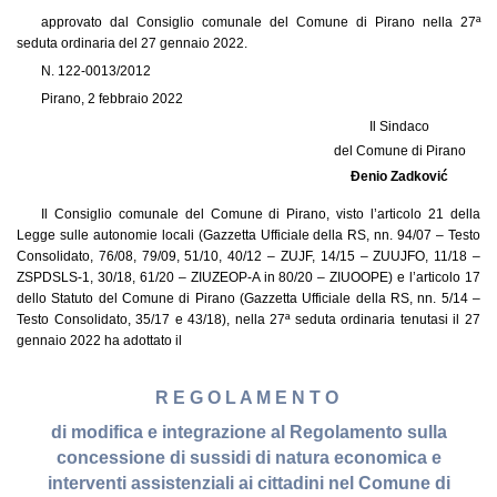
approvato dal Consiglio comunale del Comune di Pirano nella 27ª
seduta ordinaria del 27 gennaio 2022.
N. 122-0013/2012
Pirano, 2 febbraio 2022
Il Sindaco
del Comune di Pirano
Đenio Zadković
Il Consiglio comunale del Comune di Pirano, visto l’articolo 21 della
Legge sulle autonomie locali (Gazzetta Ufficiale della RS, nn. 94/07 – Testo
Consolidato, 76/08, 79/09, 51/10, 40/12 – ZUJF, 14/15 – ZUUJFO, 11/18 –
ZSPDSLS-1, 30/18, 61/20 – ZIUZEOP-A in 80/20 – ZIUOOPE) e l’articolo 17
dello Statuto del Comune di Pirano (Gazzetta Ufficiale della RS, nn. 5/14 –
Testo Consolidato, 35/17 e 43/18), nella 27ª seduta ordinaria tenutasi il 27
gennaio 2022 ha adottato il
R E G O L A M E N T O
di modifica e integrazione al Regolamento sulla
concessione di sussidi di natura economica e
interventi assistenziali ai cittadini nel Comune di