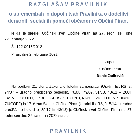
R A Z G L A Š A M P R A V I L N I K
o spremembah in dopolnitvah Pravilnika o dodelitvi
denarnih socialnih pomoči občanom v Občini Piran,
ki ga je sprejel Občinski svet Občine Piran na 27. redni seji dne
27. januarja 2022.
Št. 122-0013/2012
Piran, dne 2. februarja 2022
Župan
Občine Piran
Đenio Zadković
Na podlagi 21. člena Zakona o lokalni samoupravi (Uradni list RS, št.
94/07 – uradno prečiščeno besedilo, 76/08, 79/09, 51/10, 40/12 – ZUJF,
14/15 – ZUUJFO, 11/18 – ZSPDSLS-1, 30/18, 61/20 – ZIUZEOP-A in 80/20 –
ZIUOOPE) in 17. člena Statuta Občine Piran (Uradni list RS, št. 5/14 – uradno
prečiščeno besedilo, 35/17 in 43/18) je Občinski svet Občine Piran na 27.
redni seji dne 27. januarja 2022 sprejel
P R A V I L N I K