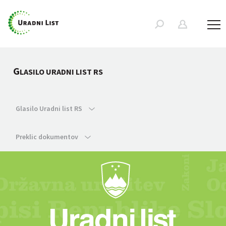
G
LASILO URADNI LIST RS
Glasilo Uradni list RS
Preklic dokumentov