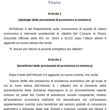
Pirano
Articolo 1
(tipologie delle prestazioni di assistenza economica)
All’Articolo 4 del Regolamento sulla concessione di sussidi di natura
economica e interventi assistenziali ai cittadini del Comune di Pirano
(Gazzetta Ufficiale della RS, nn. 18/14 e 31/15) dopo l’ottavo alinea è
aggiunto un nuovo alinea che recita:
“9. misure per ridurre la povertà energetica dei cittadini.”
Articolo 2
(beneficiari delle prestazioni di assistenza economica)
Dopo il testo dell’Articolo 5 è aggiunto un nuovo comma, che recita:
“Hanno diritto alle prestazioni di assistenza economica per gli scopi di
cui al nono alinea dell’Articolo 4, i cittadini che al momento della
presentazione della domanda dispongono di un provvedimento vigente
emesso da parte del Centro di assistenza sociale competente, relativo
all’assistenza economica ordinaria e/o straordinaria e/o sull’assegno
supplementare nonché sono beneficiari del servizio gratuito di consulenza
energetica a domicilio della rete Ensvet e ricevono consigli per ridurre il