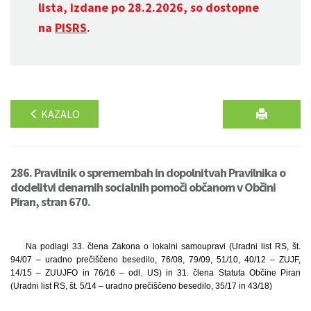
lista, izdane po 28.2.2026, so dostopne
na
PISRS
.
KAZALO
286. Pravilnik o spremembah in dopolnitvah Pravilnika o
dodelitvi denarnih socialnih pomoči občanom v Občini
Piran, stran 670.
Na podlagi 33. člena Zakona o lokalni samoupravi (Uradni list RS, št.
94/07 – uradno prečiščeno besedilo, 76/08, 79/09, 51/10, 40/12 – ZUJF,
14/15 – ZUUJFO in 76/16 – odl. US) in 31. člena Statuta Občine Piran
(Uradni list RS, št. 5/14 – uradno prečiščeno besedilo, 35/17 in 43/18)