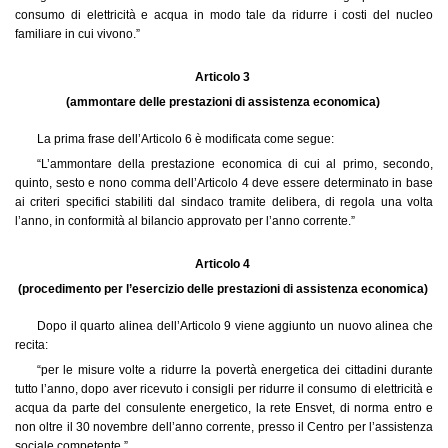
consumo di elettricità e acqua in modo tale da ridurre i costi del nucleo
familiare in cui vivono.”
Articolo 3
(ammontare delle prestazioni di assistenza economica)
La prima frase dell’Articolo 6 è modificata come segue:
“L’ammontare della prestazione economica di cui al primo, secondo,
quinto, sesto e nono comma dell’Articolo 4 deve essere determinato in base
ai criteri specifici stabiliti dal sindaco tramite delibera, di regola una volta
l’anno, in conformità al bilancio approvato per l’anno corrente.”
Articolo 4
(procedimento per l’esercizio delle prestazioni di assistenza economica)
Dopo il quarto alinea dell’Articolo 9 viene aggiunto un nuovo alinea che
recita:
“per le misure volte a ridurre la povertà energetica dei cittadini durante
tutto l’anno, dopo aver ricevuto i consigli per ridurre il consumo di elettricità e
acqua da parte del consulente energetico, la rete Ensvet, di norma entro e
non oltre il 30 novembre dell’anno corrente, presso il Centro per l’assistenza
sociale competente.”