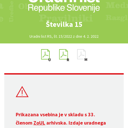
Številka 15
Uradni list RS, št. 15/2022 z dne 4. 2. 2022
Prikazana vsebina je v skladu s 33.
členom
ZoUL
arhivska. Izdaje uradnega