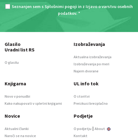
Seznanjen sem s
Splošnimi pogoji
in z
Izjavo o varstvu osebnih
podatkov
. *
Glasilo
Izobraževanja
Uradni list RS
Aktualna izobraževanja
O glasilu
Izobraževanja po meri
Najem dvorane
Knjigarna
UL info tok
Novo v ponudbi
O storitvi
Kako nakupovati v spletni knjigarni
Preizkusi brezplačno
Novice
Podjetje
|
Aktualni članki
O podjetju
About
Naroči se na novice
Kontakt