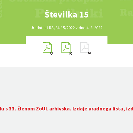
Številka 15
Uradni list RS, št. 15/2022 z dne 4. 2. 2022
du s 33. členom
ZoUL
arhivska. Izdaje uradnega lista, iz