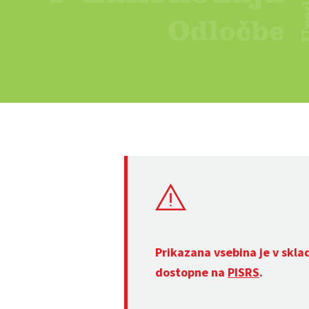
Prikazana vsebina je v skla
dostopne na
PISRS
.