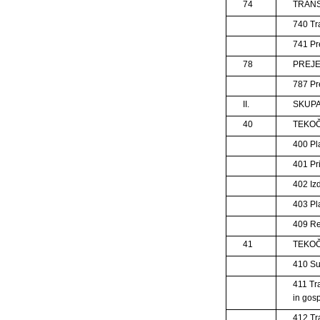
74
TRANS
740 Tra
741 Pr
78
PREJE
787 Pre
II.
SKUPA
40
TEKOČ
400 Pl
401 Pr
402 Izd
403 Pl
409 R
41
TEKOČ
410 S
411 Tr
in gos
412 Tr