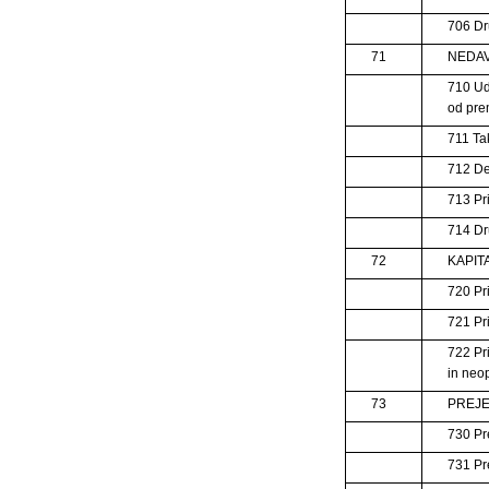
706 Dr
71
NEDAV
710 Ud
od pr
711 Ta
712 D
713 Pr
714 Dr
72
KAPIT
720 Pr
721 Pr
722 Pr
in neo
73
PREJE
730 Pr
731 Pr