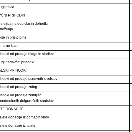
ugi davki
ČNI PRIHODKI
eležba na dobičku in dohodki
emoženja
kse in pristojbine
enarne kazni
ihodki od prodaje blaga in storitev
ugi nedavčni prihodki
ALSKI PRIHODKI
ihodki od prodaje osnovnih sredstev
ihodki od prodaje zalog
ihodki od prodaje zemljišč
predmetenih dolgoročnih sredstev
TE DONACIJE
ejete donacije iz domačih virov
ejete donacije iz tujine