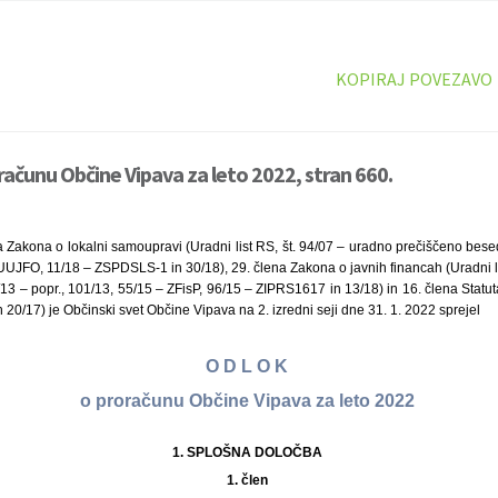
KOPIRAJ POVEZAVO
računu Občine Vipava za leto 2022, stran 660.
 Zakona o lokalni samoupravi (Uradni list RS, št. 94/07 – uradno prečiščeno besed
UJFO, 11/18 – ZSPDSLS-1 in 30/18), 29. člena Zakona o javnih financah (Uradni li
13 – popr., 101/13, 55/15 – ZFisP, 96/15 – ZIPRS1617 in 13/18) in 16. člena Stat
 in 20/17) je Občinski svet Občine Vipava na 2. izredni seji dne 31. 1. 2022 sprejel
O D L O K
o proračunu Občine Vipava za leto 2022
1. SPLOŠNA DOLOČBA
1. člen