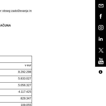
er obseg zadolževanja in
ORAČUNA
v eur
8.292.298
5.833.027
5.056.327
4.117.425
829.347
109.055