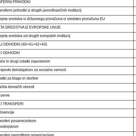
FERNI PRIHODKI
nsferni prihodki iz drugih javnofinančnih institucij
ejeta sredstva iz državnega proračuna iz sredstev proračuna EU
TA SREDSTVA IZ EVROPSKE UNIJE
jeta sredstva od drugih evropskih institucij
J ODHODKI (40+41+42+43)
I ODHODKI
ače in drugi izdatki zaposlenim
ispevki delodajalcev za socialno varnost
atki za blago in storitve
ačila domačih obresti
ezerve
I TRANSFERI
ubvencije
ansferi posameznikom
podinjstvom
ansferi neprofitnim organizacijam