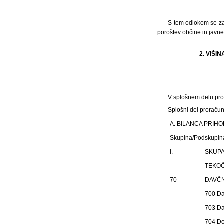
S tem odlokom se za
poroštev občine in javne
2. VIŠ
V splošnem delu pror
Splošni del proračun
A. BILANCA PRI
Skupina/Podskupin
I.
SKUPA
TEKOČ
70
DAVČN
700 Da
703 Da
704 Do