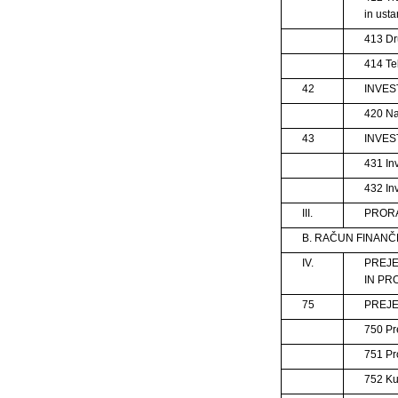
in us
413 Dr
414 Tek
42
INVES
420 Na
43
INVES
431 Inv
432 In
III.
PRORAČ
B. RAČUN FINANČ
IV.
PREJE
IN PR
75
PREJE
750 Pre
751 Pr
752 Ku