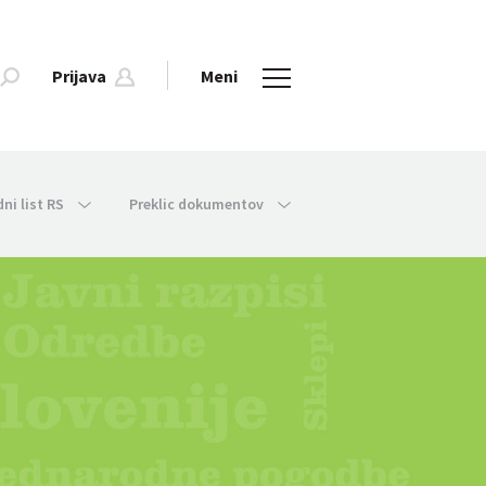
Prijava
Meni
dni list RS
Preklic dokumentov