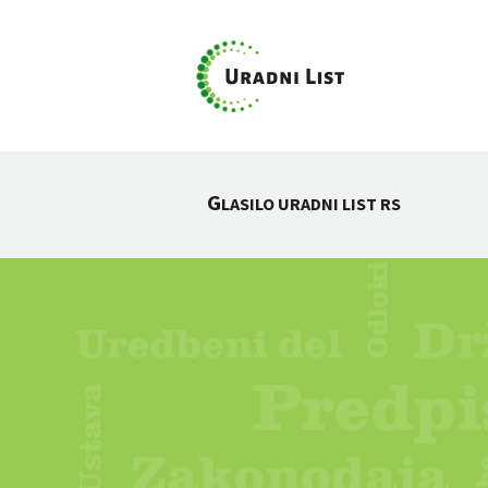
G
LASILO URADNI LIST RS