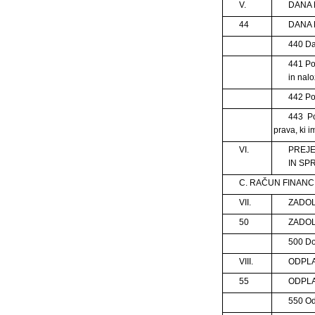
V.
DANA 
44
DANA 
440 Da
441 Po
in nal
442 Po
443 Po
prava, ki i
VI.
PREJE
IN SP
C. RAČUN FINANC
VII.
ZADOL
50
ZADO
500 D
VIII.
ODPLA
55
ODPL
550 Od