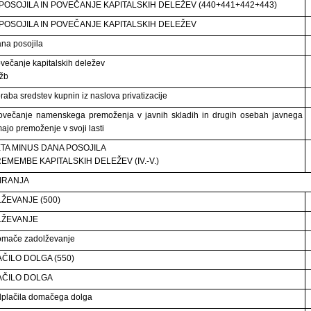
POSOJILA IN POVEČANJE KAPITALSKIH DELEŽEV (440+441+442+443)
POSOJILA IN POVEČANJE KAPITALSKIH DELEŽEV
na posojila
večanje kapitalskih deležev
ožb
raba sredstev kupnin iz naslova privatizacije
večanje namenskega premoženja v javnih skladih in drugih osebah javnega
majo premoženje v svoji lasti
TA MINUS DANA POSOJILA
REMEMBE KAPITALSKIH DELEŽEV (IV.-V.)
IRANJA
ŽEVANJE (500)
LŽEVANJE
omače zadolževanje
ČILO DOLGA (550)
AČILO DOLGA
plačila domačega dolga