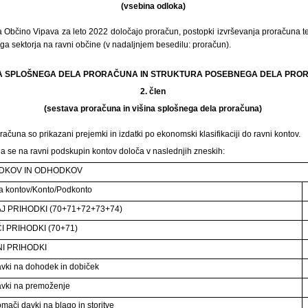
(vsebina odloka)
 Občino Vipava za leto 2022 določajo proračun, postopki izvrševanja proračuna t
ga sektorja na ravni občine (v nadaljnjem besedilu: proračun).
INA SPLOŠNEGA DELA PRORAČUNA IN STRUKTURA POSEBNEGA DELA PR
2. člen
(sestava proračuna in višina splošnega dela proračuna)
ačuna so prikazani prejemki in izdatki po ekonomski klasifikaciji do ravni kontov.
a se na ravni podskupin kontov določa v naslednjih zneskih:
HODKOV IN ODHODKOV
a kontov/Konto/Podkonto
J PRIHODKI (70+71+72+73+74)
I PRIHODKI (70+71)
I PRIHODKI
vki na dohodek in dobiček
vki na premoženje
mači davki na blago in storitve