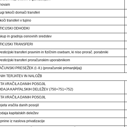
tanovam
ugi tekoči domači transferi
oči transferi v tujino
TICIJSKI ODHODKI
kup in gradnja osnovnih sredstev
TICIJSKI TRANSFERI
esticijski transferi pravnim in fizičnim osebam, ki niso prorač. porabniki
vesticijski transferi proračunskim uporabnikom
UNSKI PRESEŽEK (I.-II.) (proračunski primanjkljaj)
NIH TERJATEV IN NALOŽB
TA VRAČILA DANIH POSOJIL
ODAJA KAPITALSKIH DELEŽEV (750+751+752)
TA VRAČILA DANIH POSOJIL
jeta vračila danih posojil
odaja kapitalskih deležev
pnine iz naslova privatizacije