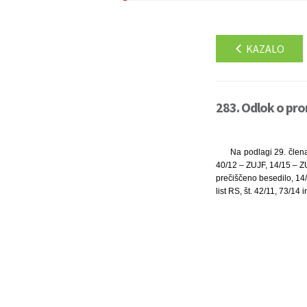
KAZALO
283. Odlok o pro
Na podlagi 29. člena
40/12 – ZUJF, 14/15 – ZU
prečiščeno besedilo, 14/
list RS, št. 42/11, 73/14