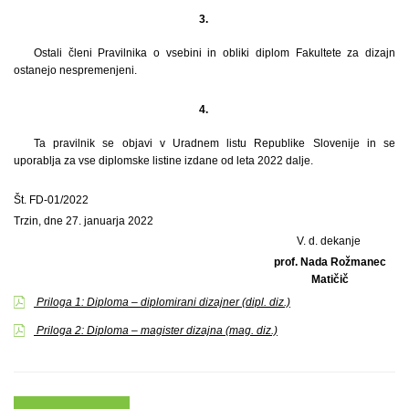
3.
Ostali členi Pravilnika o vsebini in obliki diplom Fakultete za dizajn
ostanejo nespremenjeni.
4.
Ta pravilnik se objavi v Uradnem listu Republike Slovenije in se
uporablja za vse diplomske listine izdane od leta 2022 dalje.
Št. FD-01/2022
Trzin, dne 27. januarja 2022
V. d. dekanje
prof. Nada Rožmanec
Matičič
Priloga 1: Diploma – diplomirani dizajner (dipl. diz.)
Priloga 2: Diploma – magister dizajna (mag. diz.)