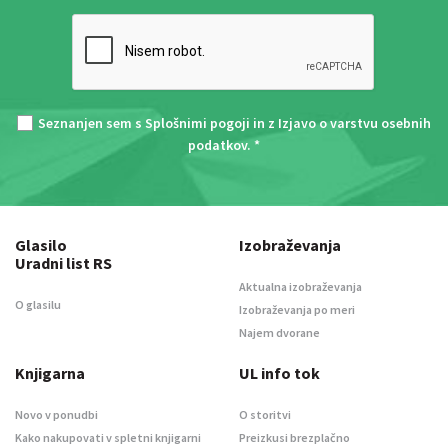
Seznanjen sem s
Splošnimi pogoji
in z
Izjavo o varstvu osebnih
podatkov
. *
Glasilo
Izobraževanja
Uradni list RS
Aktualna izobraževanja
O glasilu
Izobraževanja po meri
Najem dvorane
Knjigarna
UL info tok
Novo v ponudbi
O storitvi
Kako nakupovati v spletni knjigarni
Preizkusi brezplačno