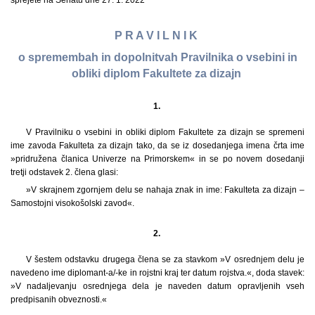
sprejete na Senatu dne 27. 1. 2022
P R A V I L N I K
o spremembah in dopolnitvah Pravilnika o vsebini in
obliki diplom Fakultete za dizajn
1.
V Pravilniku o vsebini in obliki diplom Fakultete za dizajn se spremeni
ime zavoda Fakulteta za dizajn tako, da se iz dosedanjega imena črta ime
»pridružena članica Univerze na Primorskem« in se po novem dosedanji
tretji odstavek 2. člena glasi:
»V skrajnem zgornjem delu se nahaja znak in ime: Fakulteta za dizajn –
Samostojni visokošolski zavod«.
2.
V šestem odstavku drugega člena se za stavkom »V osrednjem delu je
navedeno ime diplomant-a/-ke in rojstni kraj ter datum rojstva.«, doda stavek:
»V nadaljevanju osrednjega dela je naveden datum opravljenih vseh
predpisanih obveznosti.«