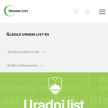
G
LASILO URADNI LIST RS
Glasilo Uradni list RS
Preklic dokumentov