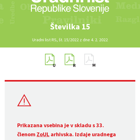
Številka 15
Uradni list RS, št. 15/2022 z dne 4. 2. 2022
Prikazana vsebina je v skladu s 33.
členom
ZoUL
arhivska. Izdaje uradnega