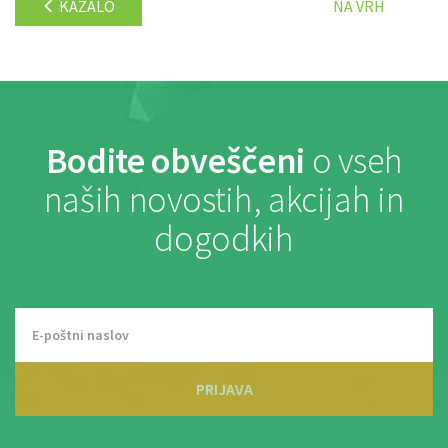
KAZALO
NA VRH
Bodite obveščeni
o vseh
naših novostih, akcijah in
dogodkih
PRIJAVA