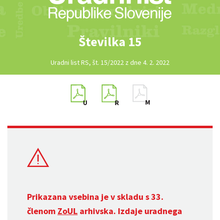
Številka 15
Uradni list RS, št. 15/2022 z dne 4. 2. 2022
Prikazana vsebina je v skladu s 33.
členom
ZoUL
arhivska. Izdaje uradnega