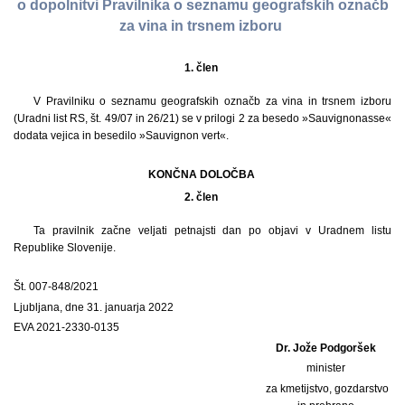
o dopolnitvi Pravilnika o seznamu geografskih označb
za vina in trsnem izboru
1. člen
V Pravilniku o seznamu geografskih označb za vina in trsnem izboru
(Uradni list RS, št. 49/07 in 26/21) se v prilogi 2 za besedo »Sauvignonasse«
dodata vejica in besedilo »Sauvignon vert«.
KONČNA DOLOČBA
2. člen
Ta pravilnik začne veljati petnajsti dan po objavi v Uradnem listu
Republike Slovenije.
Št. 007-848/2021
Ljubljana, dne 31. januarja 2022
EVA 2021-2330-0135
Dr. Jože Podgoršek
minister
za kmetijstvo, gozdarstvo