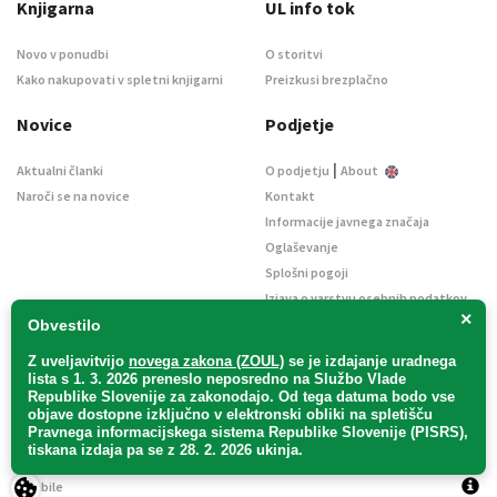
Knjigarna
UL info tok
Novo v ponudbi
O storitvi
Kako nakupovati v spletni knjigarni
Preizkusi brezplačno
Novice
Podjetje
|
Aktualni članki
O podjetju
About
Naroči se na novice
Kontakt
Informacije javnega značaja
Oglaševanje
Splošni pogoji
Izjava o varstvu osebnih podatkov
×
E-dražbe
Obvestilo
Z uveljavitvijo
novega zakona (ZOUL)
se je
izdajanje uradnega
lista s 1. 3. 2026 preneslo
neposredno
na Službo Vlade
Republike Slovenije za zakonodajo
. Od tega datuma bodo vse
objave dostopne izključno v elektronski obliki na spletišču
Pravnega informacijskega sistema Republike Slovenije (PISRS),
Uradni list d. o. o. – v likvidaciji / Vse pravice pridržane.
tiskana izdaja pa se z 28. 2. 2026 ukinja.
Pravna obvestila
/
Piškotki
/ Avtorji:
TriTim spletna agencija
v sodelovanju z
2Mobile