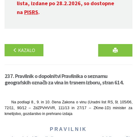
lista, izdane po 28.2.2026, so dostopne
na
PISRS
.
KAZALO
237. Pravilnik o dopolnitvi Pravilnika o seznamu
geografskih označb za vina in trsnem izboru, stran 614.
Na podlagi 8., 9. in 10. člena Zakona o vinu (Uradni list RS, št. 105/06,
72/11, 90/12 – ZdZPVHVVR, 111/13 in 27/17 – ZKme-1D) minister za
kmetijstvo, gozdarstvo in prehrano izdaja
P R A V I L N I K