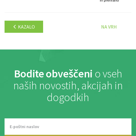
in prehrano
KAZALO
NA VRH
Bodite obveščeni
o vseh
naših novostih, akcijah in
dogodkih