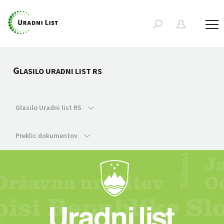
G
LASILO URADNI LIST RS
Glasilo Uradni list RS
Preklic dokumentov