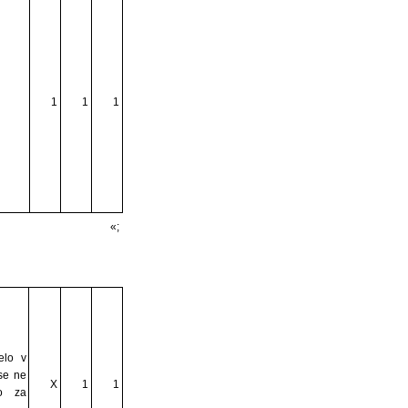
1
1
1
«;
elo v
 se ne
X
1
1
o za