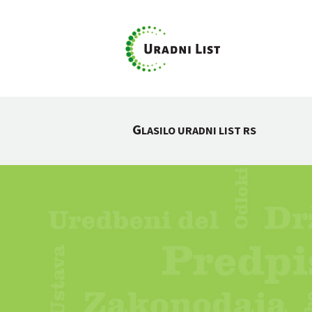
G
LASILO URADNI LIST RS