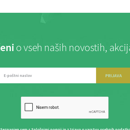
eni
o vseh naših novostih, akci
PRIJAVA
Seznanjen sem s
Splošnimi pogoji
in z
Izjavo o varstvu osebnih podatk