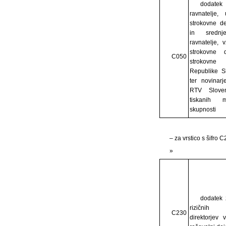
dodatek 
ravnatelje, 
strokovne d
in srednj
ravnatelje, v
strokovne 
C050
strokovne
Republike Sl
ter novinar
RTV Sloven
tiskanih m
skupnosti
– za vrstico s šifro 
»
dodatek 
rizičnih 
C230
direktorjev 