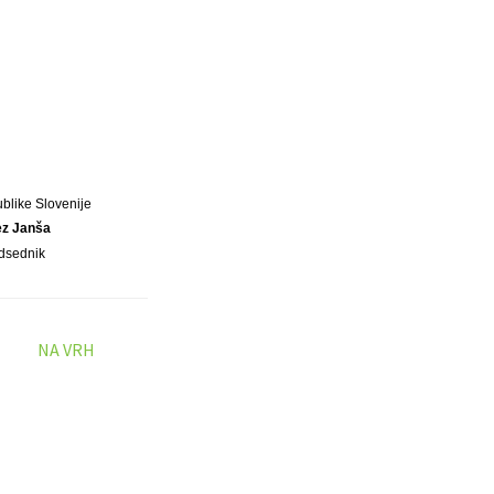
blike Slovenije
ez Janša
dsednik
NA VRH