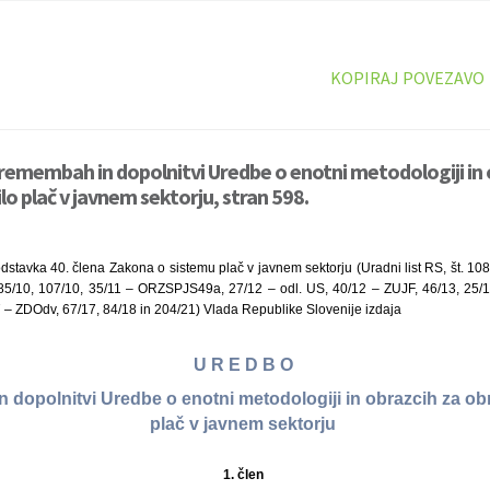
KOPIRAJ POVEZAVO
remembah in dopolnitvi Uredbe o enotni metodologiji in 
ilo plač v javnem sektorju, stran 598.
dstavka 40. člena Zakona o sistemu plač v javnem sektorju (Uradni list RS, št. 10
 85/10, 107/10, 35/11 – ORZSPJS49a, 27/12 – odl. US, 40/12 – ZUJF, 46/13, 25/
– ZDOdv, 67/17, 84/18 in 204/21) Vlada Republike Slovenije izdaja
U R E D B O
dopolnitvi Uredbe o enotni metodologiji in obrazcih za obr
plač v javnem sektorju
1. člen