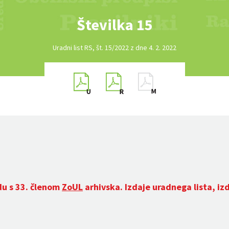
Številka 15
Uradni list RS, št. 15/2022 z dne 4. 2. 2022
du s 33. členom
ZoUL
arhivska. Izdaje uradnega lista, iz