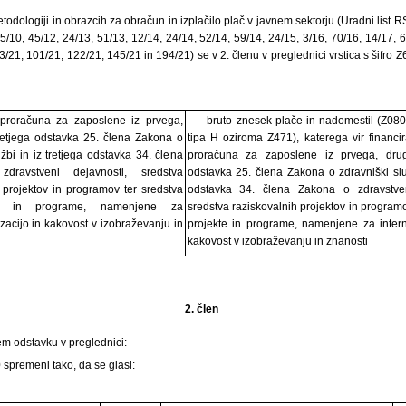
odologiji in obrazcih za obračun in izplačilo plač v javnem sektorju (Uradni list RS
5/10, 45/12, 24/13, 51/13, 12/14, 24/14, 52/14, 59/14, 24/15, 3/16, 70/16, 14/17, 6
3/21, 101/21, 122/21, 145/21 in 194/21) se v 2. členu v preglednici vrstica s šifro 
 proračuna za zaposlene iz prvega,
bruto znesek plače in nadomestil (Z08
retjega odstavka 25. člena Zakona o
tipa H oziroma Z471), katerega vir financi
užbi in iz tretjega odstavka 34. člena
proračuna za zaposlene iz prvega, drug
ravstveni dejavnosti, sredstva
odstavka 25. člena Zakona o zdravniški služ
 projektov in programov ter sredstva
odstavka 34. člena Zakona o zdravstven
te in programe, namenjene za
sredstva raziskovalnih projektov in programo
izacijo in kakovost v izobraževanju in
projekte in programe, namenjene za intern
kakovost v izobraževanju in znanosti
2. člen
em odstavku v preglednici:
0 spremeni tako, da se glasi: