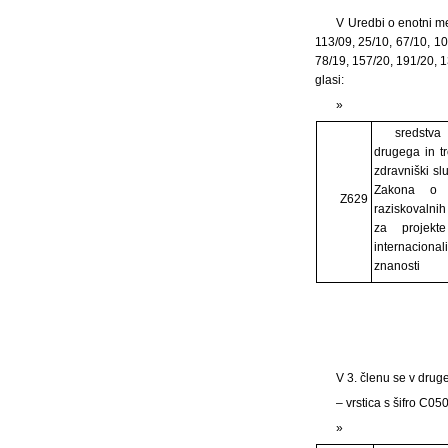
V Uredbi o enotni met
113/09, 25/10, 67/10, 10
78/19, 157/20, 191/20, 1
glasi:
»
sredstva
drugega in t
zdravniški sl
Zakona o zd
Z629
raziskovalnih
za projek
internacional
znanosti
V 3. členu se v drug
– vrstica s šifro C05
»