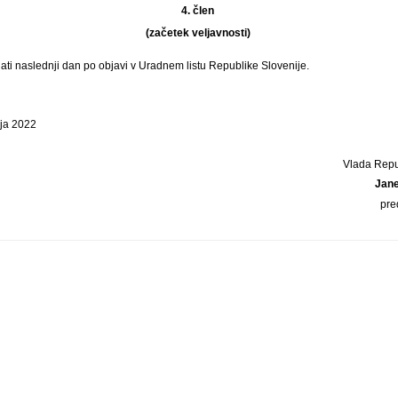
4. člen
(začetek veljavnosti)
ati naslednji dan po objavi v Uradnem listu Republike Slovenije.
rja 2022
Vlada Repu
Jan
pre