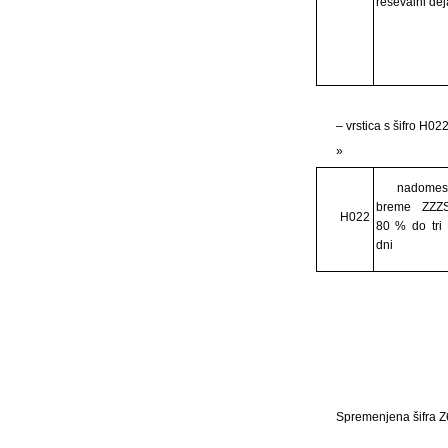
reševalni dej
– vrstica s šifro H02
»
nadomest
breme ZZZS
H022
80 % do tri
dni
Spremenjena šifra Z