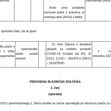
avnosti
nadomestilo plače
bruto urna postavka
osnovne plače x polovica ur
rednega dela (A010) x faktor
2 spremeni tako, da se glasi:
31. člen Zakona o dodatnih
ilo plače v
nadomestilo
ukrepih za omilitev posledic
 v višini
v zne
plače zaradi
/
COVID-19 (Uradni list RS, št.
 zaporedne
refundira ZZ
bolezni
15/21, 112/21 – ZNUPZ in 206/21
– ZDUPŠOP)
PREHODNA IN KONČNA DOLOČBA
3. člen
(uporaba)
629 iz spremenjenega 2. člena uredbe se začne uporabljati pri obračunu plače za