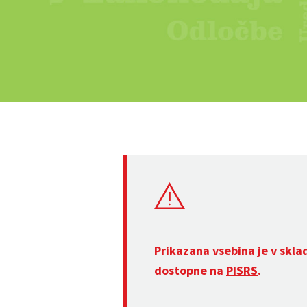
Prikazana vsebina je v skla
dostopne na
PISRS
.