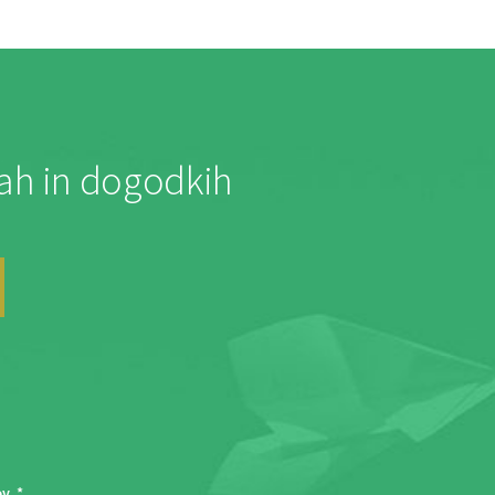
jah in dogodkih
ov
. *