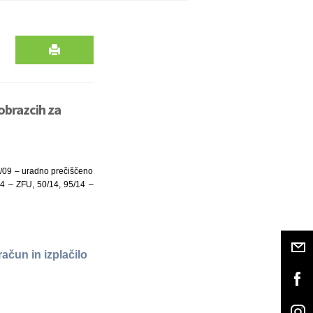
obrazcih za
8/09 – uradno prečiščeno
14 – ZFU, 50/14, 95/14 –
ačun in izplačilo