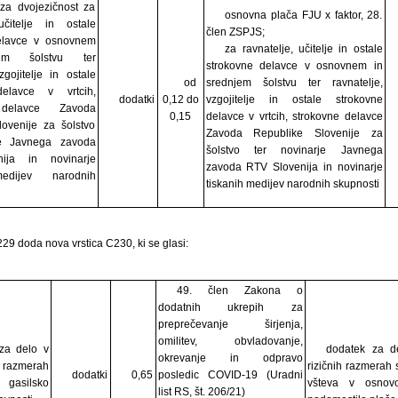
za dvojezičnost za
osnovna plača FJU x faktor, 28.
učitelje in ostale
člen ZSPJS;
elavce v osnovnem
za ravnatelje, učitelje in ostale
em šolstvu ter
strokovne delavce v osnovnem in
zgojitelje in ostale
od
srednjem šolstvu ter ravnatelje,
delavce v vrtcih,
dodatki
0,12 do
vzgojitelje in ostale strokovne
 delavce Zavoda
0,15
delavce v vrtcih, strokovne delavce
ovenije za šolstvo
Zavoda Republike Slovenije za
je Javnega zavoda
šolstvo ter novinarje Javnega
ija in novinarje
zavoda RTV Slovenija in novinarje
edijev narodnih
tiskanih medijev narodnih skupnosti
C229 doda nova vrstica C230, ki se glasi:
49. člen Zakona o
dodatnih ukrepih za
preprečevanje širjenja,
omilitev, obvladovanje,
za delo v
dodatek za d
okrevanje in odpravo
razmerah
rizičnih razmerah
dodatki
0,65
posledic COVID-19 (Uradni
v gasilsko
všteva v osnov
list RS, št. 206/21)