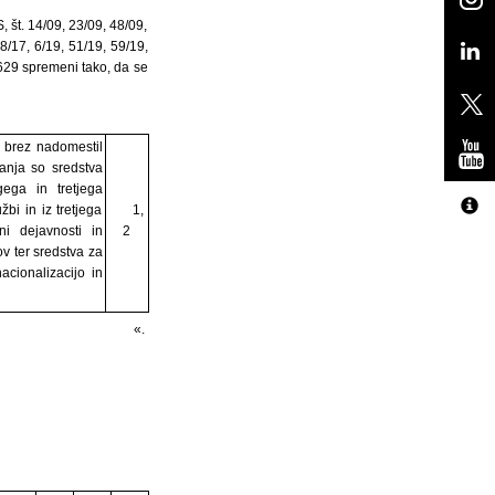
, št. 14/09, 23/09, 48/09,
8/17, 6/19, 51/19, 59/19,
Z629 spremeni tako, da se
0 brez nadomestil
ranja so sredstva
ega in tretjega
bi in iz tretjega
1,
i dejavnosti in
2
v ter sredstva za
acionalizacijo in
«.