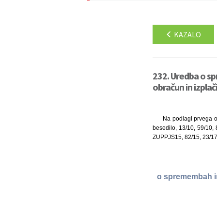
KAZALO
232. Uredba o sp
obračun in izplač
Na podlagi prvega o
besedilo, 13/10, 59/10,
ZUPPJS15, 82/15, 23/17 
o spremembah in 