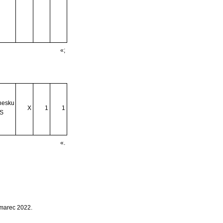
«;
sku
X
1
1
ZS
«.
 marec 2022.