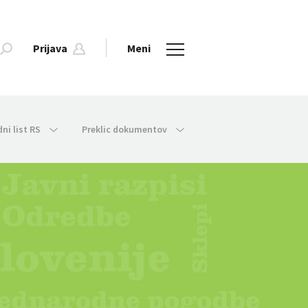
Prijava
Meni
dni list RS
Preklic dokumentov