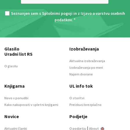
Seznanjen sem s
Splošnimi pogoji
in z
Izjavo o varstvu osebnih
podatkov
. *
Glasilo
Izobraževanja
Uradni list RS
Aktualna izobraževanja
O glasilu
Izobraževanja po meri
Najem dvorane
Knjigarna
UL info tok
Novo v ponudbi
O storitvi
Kako nakupovati v spletni knjigarni
Preizkusi brezplačno
Novice
Podjetje
|
Aktualni članki
O podjetju
About