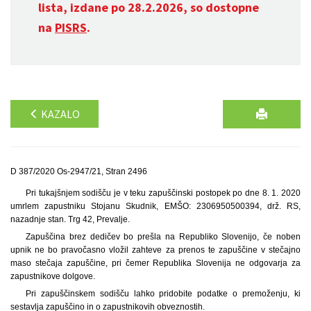
lista, izdane po 28.2.2026, so dostopne
na
PISRS
.
KAZALO
D 387/2020 Os-2947/21, Stran 2496
Pri tukajšnjem sodišču je v teku zapuščinski postopek po dne 8. 1. 2020
umrlem zapustniku Stojanu Skudnik, EMŠO: 2306950500394, drž. RS,
nazadnje stan. Trg 42, Prevalje.
Zapuščina brez dedičev bo prešla na Republiko Slovenijo, če noben
upnik ne bo pravočasno vložil zahteve za prenos te zapuščine v stečajno
maso stečaja zapuščine, pri čemer Republika Slovenija ne odgovarja za
zapustnikove dolgove.
Pri zapuščinskem sodišču lahko pridobite podatke o premoženju, ki
sestavlja zapuščino in o zapustnikovih obveznostih.