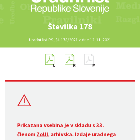
Številka 178
Uradni list RS, št. 178/2021 z dne 12. 11. 2021
Prikazana vsebina je v skladu s 33.
členom
ZoUL
arhivska. Izdaje uradnega