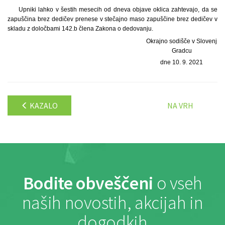
Upniki lahko v šestih mesecih od dneva objave oklica zahtevajo, da se
zapuščina brez dedičev prenese v stečajno maso zapuščine brez dedičev v
skladu z določbami 142.b člena Zakona o dedovanju.
Okrajno sodišče v Slovenj
Gradcu
dne 10. 9. 2021
KAZALO
NA VRH
Bodite obveščeni
o vseh
naših novostih, akcijah in
dogodkih