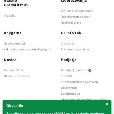
Glasilo
Izobraževanja
Uradni list RS
Aktualna izobraževanja
O glasilu
Izobraževanja po meri
Najem dvorane
Knjigarna
UL info tok
Novo v ponudbi
O storitvi
Kako nakupovati v spletni knjigarni
Preizkusi brezplačno
Novice
Podjetje
|
Aktualni članki
O podjetju
About
Naroči se na novice
Kontakt
Informacije javnega značaja
Oglaševanje
Splošni pogoji
Izjava o varstvu osebnih podatkov
×
E-dražbe
Obvestilo
Z uveljavitvijo
novega zakona (ZOUL)
se je
izdajanje uradnega