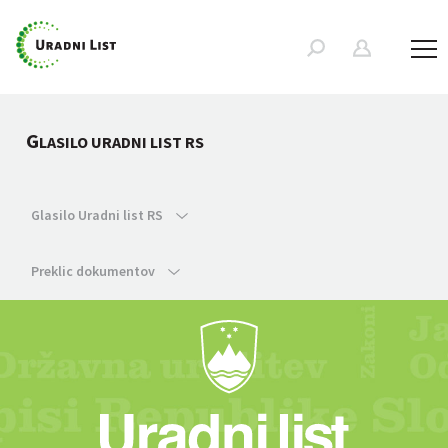
G
LASILO URADNI LIST RS
Glasilo Uradni list RS
Preklic dokumentov