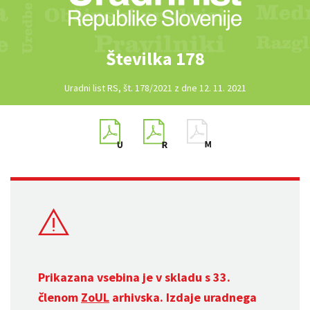
Številka 178
Uradni list RS, št. 178/2021 z dne 12. 11. 2021
Prikazana vsebina je v skladu s 33.
členom
ZoUL
arhivska. Izdaje uradnega