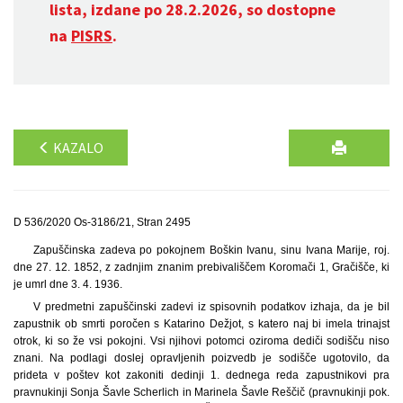
lista, izdane po 28.2.2026, so dostopne
na
PISRS
.
KAZALO
D 536/2020 Os-3186/21, Stran 2495
Zapuščinska zadeva po pokojnem Boškin Ivanu, sinu Ivana Marije, roj.
dne 27. 12. 1852, z zadnjim znanim prebivališčem Koromači 1, Gračišče, ki
je umrl dne 3. 4. 1936.
V predmetni zapuščinski zadevi iz spisovnih podatkov izhaja, da je bil
zapustnik ob smrti poročen s Katarino Dežjot, s katero naj bi imela trinajst
otrok, ki so že vsi pokojni. Vsi njihovi potomci oziroma dediči sodišču niso
znani. Na podlagi doslej opravljenih poizvedb je sodišče ugotovilo, da
prideta v poštev kot zakoniti dedinji 1. dednega reda zapustnikovi pra
pravnukinji Sonja Šavle Scherlich in Marinela Šavle Reščič (pravnukinji pok.