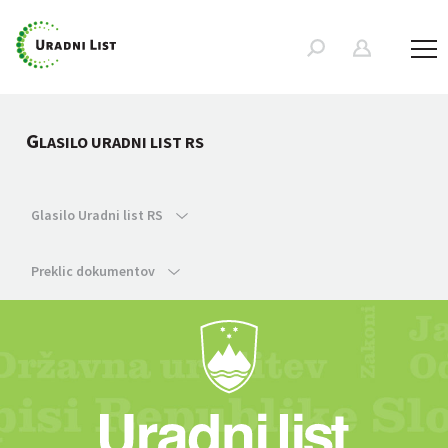
G
LASILO URADNI LIST RS
Glasilo Uradni list RS
Preklic dokumentov