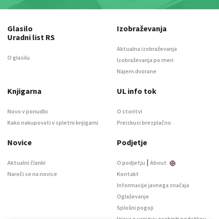
Glasilo
Izobraževanja
Uradni list RS
Aktualna izobraževanja
O glasilu
Izobraževanja po meri
Najem dvorane
Knjigarna
UL info tok
Novo v ponudbi
O storitvi
Kako nakupovati v spletni knjigarni
Preizkusi brezplačno
Novice
Podjetje
|
Aktualni članki
O podjetju
About
Naroči se na novice
Kontakt
Informacije javnega značaja
Oglaševanje
Splošni pogoji
Izjava o varstvu osebnih podatkov