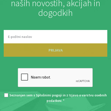
naših novostih, akcijah in
dogodkih
PRIJAVA
Seznanjen sem s
Splošnimi pogoji
in z
Izjavo o varstvu osebnih
podatkov
. *