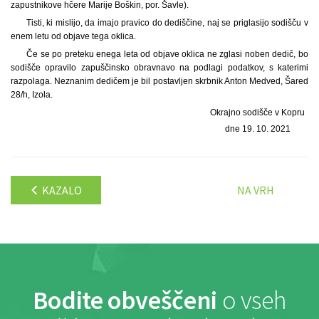
zapustnikove hčere Marije Boškin, por. Šavle).
Tisti, ki mislijo, da imajo pravico do dediščine, naj se priglasijo sodišču v
enem letu od objave tega oklica.
Če se po preteku enega leta od objave oklica ne zglasi noben dedič, bo
sodišče opravilo zapuščinsko obravnavo na podlagi podatkov, s katerimi
razpolaga. Neznanim dedičem je bil postavljen skrbnik Anton Medved, Šared
28/h, Izola.
Okrajno sodišče v Kopru
dne 19. 10. 2021
KAZALO
NA VRH
Bodite obveščeni
o vseh