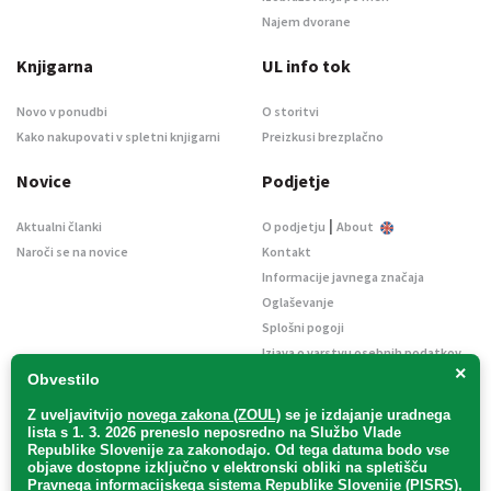
Najem dvorane
Knjigarna
UL info tok
Novo v ponudbi
O storitvi
Kako nakupovati v spletni knjigarni
Preizkusi brezplačno
Novice
Podjetje
|
Aktualni članki
O podjetju
About
Naroči se na novice
Kontakt
Informacije javnega značaja
Oglaševanje
Splošni pogoji
Izjava o varstvu osebnih podatkov
×
E-dražbe
Obvestilo
Z uveljavitvijo
novega zakona (ZOUL)
se je
izdajanje uradnega
lista s 1. 3. 2026 preneslo
neposredno
na Službo Vlade
Republike Slovenije za zakonodajo
. Od tega datuma bodo vse
objave dostopne izključno v elektronski obliki na spletišču
Pravnega informacijskega sistema Republike Slovenije (PISRS),