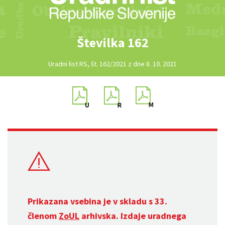
Številka 162
Uradni list RS, št. 162/2021 z dne 8. 10. 2021
Prikazana vsebina je v skladu s 33.
členom
ZoUL
arhivska. Izdaje uradnega