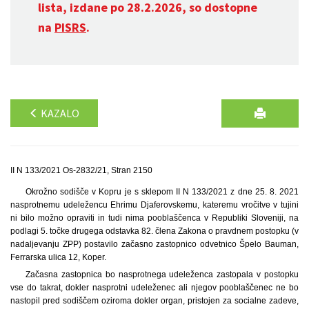
lista, izdane po 28.2.2026, so dostopne
na
PISRS
.
KAZALO
II N 133/2021 Os-2832/21, Stran 2150
Okrožno sodišče v Kopru je s sklepom II N 133/2021 z dne 25. 8. 2021
nasprotnemu udeležencu Ehrimu Djaferovskemu, kateremu vročitve v tujini
ni bilo možno opraviti in tudi nima pooblaščenca v Republiki Sloveniji, na
podlagi 5. točke drugega odstavka 82. člena Zakona o pravdnem postopku (v
nadaljevanju ZPP) postavilo začasno zastopnico odvetnico Špelo Bauman,
Ferrarska ulica 12, Koper.
Začasna zastopnica bo nasprotnega udeleženca zastopala v postopku
vse do takrat, dokler nasprotni udeleženec ali njegov pooblaščenec ne bo
nastopil pred sodiščem oziroma dokler organ, pristojen za socialne zadeve,