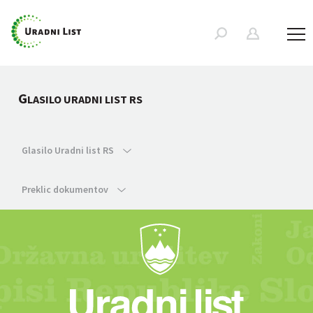
G
LASILO URADNI LIST RS
Glasilo Uradni list RS
Preklic dokumentov