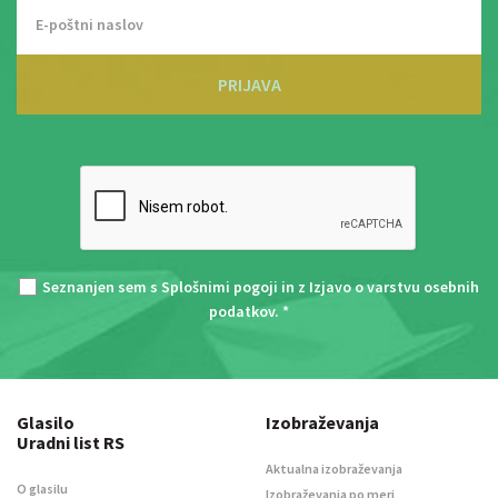
PRIJAVA
Seznanjen sem s
Splošnimi pogoji
in z
Izjavo o varstvu osebnih
podatkov
. *
Glasilo
Izobraževanja
Uradni list RS
Aktualna izobraževanja
O glasilu
Izobraževanja po meri