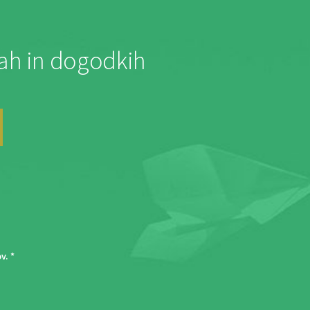
jah in dogodkih
ov
. *