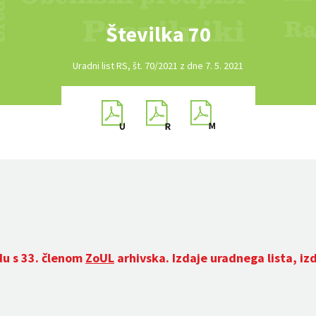
Številka 70
Uradni list RS, št. 70/2021 z dne 7. 5. 2021
du s 33. členom
ZoUL
arhivska. Izdaje uradnega lista, iz