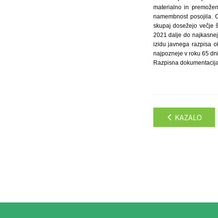
materialno in premoženj
namembnost posojila. Ob
skupaj dosežejo večje š
2021 dalje do najkasneje
izidu javnega razpisa o
najpozneje v roku 65 dni
Razpisna dokumentacija j
KAZALO