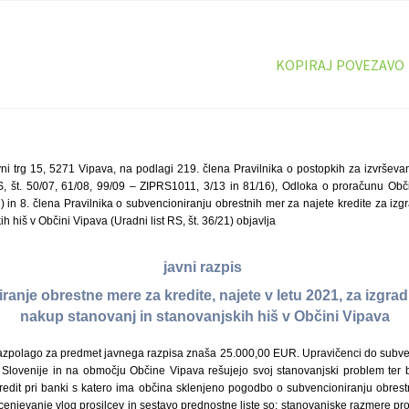
KOPIRAJ POVEZAVO
ni trg 15, 5271 Vipava, na podlagi 219. člena Pravilnika o postopkih za izvršev
RS, št. 50/07, 61/08, 99/09 – ZIPRS1011, 3/13 in 81/16), Odloka o proračunu Ob
21) in 8. člena Pravilnika o subvencioniranju obrestnih mer za najete kredite za iz
h hiš v Občini Vipava (Uradni list RS, št. 36/21) objavlja
javni razpis
anje obrestne mere za kredite, najete v letu 2021, za izgra
nakup stanovanj in stanovanjskih hiš v Občini Vipava
razpolago za predmet javnega razpisa znaša 25.000,00 EUR. Upravičenci do subvenc
 Slovenije in na območju Občine Vipava rešujejo svoj stanovanjski problem ter
kredit pri banki s katero ima občina sklenjeno pogodbo o subvencioniranju obres
a ocenjevanje vlog prosilcev in sestavo prednostne liste so: stanovanjske razmere pr