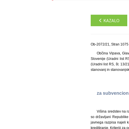
KAZALO
Ob-2072/21, Stran 1075
Občina Vipava, Glav
Slovenije (Uradni list 
(Uradni list RS, št. 13/
stanovanj in stanovanjski
za subvencionir
Višina sredstev na 
so državljani Republike
javnega razpisa najeli 
kreditiranje. Kriteriji z