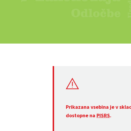
Prikazana vsebina je v skla
dostopne na
PISRS
.