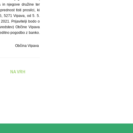
a in njegove družine ter
dnost tisti prosilci, ki
5, 5271 Vipava, od 5. 5.
2021. Prijavitelji bodo o
 sredstev) Občine Vipava
kreditno pogodbo z banko.
Občina Vipava
NA VRH