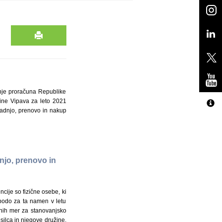
anje proračuna Republike
čine Vipava za leto 2021
gradnjo, prenovo in nakup
dnjo, prenovo in
ije so fizične osebe, ki
 bodo za ta namen v letu
tnih mer za stanovanjsko
osilca in njegove družine,