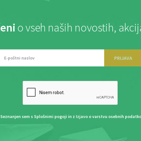
eni
o vseh naših novostih, akci
PRIJAVA
Seznanjen sem s
Splošnimi pogoji
in z
Izjavo o varstvu osebnih podatk