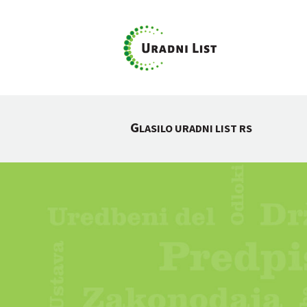
G
LASILO URADNI LIST RS