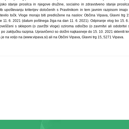
sko stanje prosilca in njegove družine, socialno in zdravstveno stanje prosilc
 upoštevanju kriterijev določenih s Pravilnikom in tem javnim razpisom imajo pre
tevilo točk. Vloge morajo biti predložene na naslov: Občina Vipava, Glavni trg 1
 11. 6. 2021 (datum poštnega žiga na dan 11. 6. 2021). Odpiranje vlog bo 15. 6. 
bveščeni s sklepom (o zavržbi vloge) oziroma odločbo (o zavrnitvi ali odobritvi
 po zaključku razpisa. Upravičenci so dolžni najkasneje do 15. 10. 2021 skleniti 
e na voljo na (www.vipava.si) ali na Občini Vipava, Glavni trg 15, 5271 Vipava.