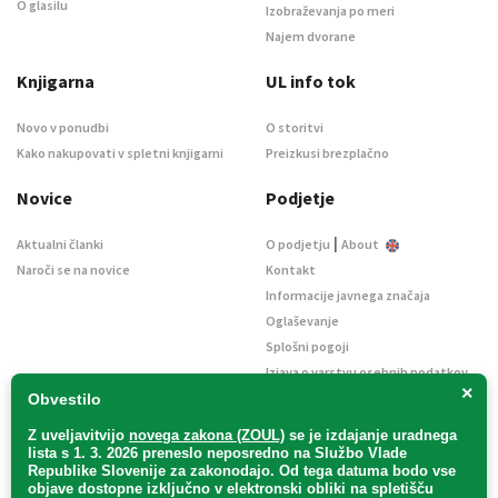
O glasilu
Izobraževanja po meri
Najem dvorane
Knjigarna
UL info tok
Novo v ponudbi
O storitvi
Kako nakupovati v spletni knjigarni
Preizkusi brezplačno
Novice
Podjetje
|
Aktualni članki
O podjetju
About
Naroči se na novice
Kontakt
Informacije javnega značaja
Oglaševanje
Splošni pogoji
Izjava o varstvu osebnih podatkov
×
E-dražbe
Obvestilo
Z uveljavitvijo
novega zakona (ZOUL)
se je
izdajanje uradnega
lista s 1. 3. 2026 preneslo
neposredno
na Službo Vlade
Republike Slovenije za zakonodajo
. Od tega datuma bodo vse
objave dostopne izključno v elektronski obliki na spletišču