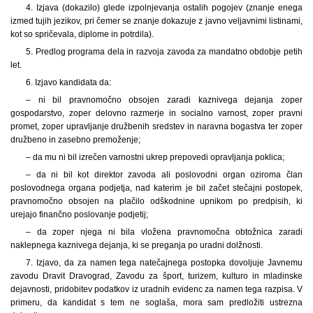
4. Izjava (dokazilo) glede izpolnjevanja ostalih pogojev (znanje enega
izmed tujih jezikov, pri čemer se znanje dokazuje z javno veljavnimi listinami,
kot so spričevala, diplome in potrdila).
5. Predlog programa dela in razvoja zavoda za mandatno obdobje petih
let.
6. Izjavo kandidata da:
– ni bil pravnomočno obsojen zaradi kaznivega dejanja zoper
gospodarstvo, zoper delovno razmerje in socialno varnost, zoper pravni
promet, zoper upravljanje družbenih sredstev in naravna bogastva ter zoper
družbeno in zasebno premoženje;
– da mu ni bil izrečen varnostni ukrep prepovedi opravljanja poklica;
– da ni bil kot direktor zavoda ali poslovodni organ oziroma član
poslovodnega organa podjetja, nad katerim je bil začet stečajni postopek,
pravnomočno obsojen na plačilo odškodnine upnikom po predpisih, ki
urejajo finančno poslovanje podjetij;
– da zoper njega ni bila vložena pravnomočna obtožnica zaradi
naklepnega kaznivega dejanja, ki se preganja po uradni dolžnosti.
7. Izjavo, da za namen tega natečajnega postopka dovoljuje Javnemu
zavodu Dravit Dravograd, Zavodu za šport, turizem, kulturo in mladinske
dejavnosti, pridobitev podatkov iz uradnih evidenc za namen tega razpisa. V
primeru, da kandidat s tem ne soglaša, mora sam predložiti ustrezna