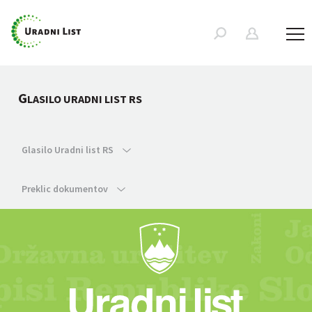
G
LASILO URADNI LIST RS
Glasilo Uradni list RS
Preklic dokumentov