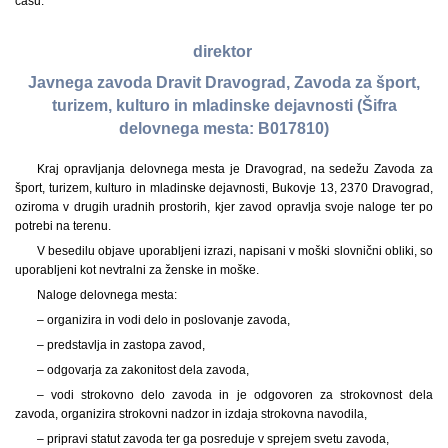
času.
direktor
Javnega zavoda Dravit Dravograd, Zavoda za šport,
turizem, kulturo in mladinske dejavnosti (Šifra
delovnega mesta: B017810)
Kraj opravljanja delovnega mesta je Dravograd, na sedežu Zavoda za
šport, turizem, kulturo in mladinske dejavnosti, Bukovje 13, 2370 Dravograd,
oziroma v drugih uradnih prostorih, kjer zavod opravlja svoje naloge ter po
potrebi na terenu.
V besedilu objave uporabljeni izrazi, napisani v moški slovnični obliki, so
uporabljeni kot nevtralni za ženske in moške.
Naloge delovnega mesta:
– organizira in vodi delo in poslovanje zavoda,
– predstavlja in zastopa zavod,
– odgovarja za zakonitost dela zavoda,
– vodi strokovno delo zavoda in je odgovoren za strokovnost dela
zavoda, organizira strokovni nadzor in izdaja strokovna navodila,
– pripravi statut zavoda ter ga posreduje v sprejem svetu zavoda,