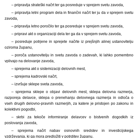
– pripravlja strateški načrt ter ga posreduje v sprejem svetu zavoda,
– pripravlja letni program dela in finančni načrt ter ju da v sprejem svetu
zavoda,
– pripravlja letno poročilo ter ga posreduje v sprejem svetu zavoda,
– pripravi akt o organizaciji dela ter ga da v sprejem svetu zavoda,
– posreduje potrjene in sprejete načrte iz prejšnjih alinej ustanovitelju
oziroma županu,
– poroča ustanovitelju in svetu zavoda o zadevah, ki lahko pomembno
vplivajo na delovanje zavoda,
– sprejema akt o sistemizaciji delovnih mest,
– sprejema kadrovski načrt,
– izvršuje sklepe sveta zavoda,
– sprejema sklepe o objavi delovnih mest, sklepa delovna razmerja,
razporeja delavce, sklepa o prenehanju delovnega razmerja in odloča o
vseh drugih delovno-pravnih razmerjih, za katere je pristojen po zakonu in
kolektivni pogodbi,
– skrbi za tekoče informiranje delavcev o bistvenih dogodkih iz
poslovanja zavoda,
– sprejema načrt nabav osnovnih sredstev in investicijskega
vzdrževanja, ki ga mora predložiti v potrditev županu,