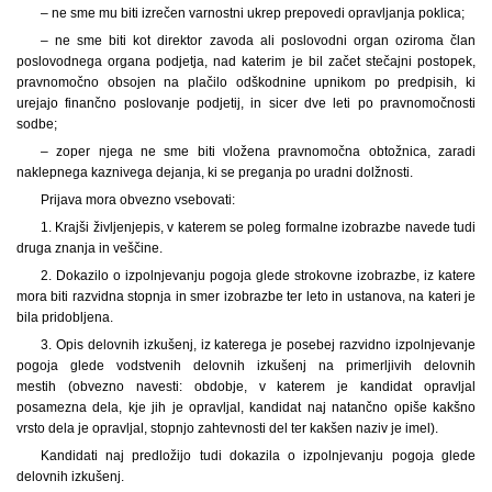
– ne sme mu biti izrečen varnostni ukrep prepovedi opravljanja poklica;
– ne sme biti kot direktor zavoda ali poslovodni organ oziroma član
poslovodnega organa podjetja, nad katerim je bil začet stečajni postopek,
pravnomočno obsojen na plačilo odškodnine upnikom po predpisih, ki
urejajo finančno poslovanje podjetij, in sicer dve leti po pravnomočnosti
sodbe;
– zoper njega ne sme biti vložena pravnomočna obtožnica, zaradi
naklepnega kaznivega dejanja, ki se preganja po uradni dolžnosti.
Prijava mora obvezno vsebovati:
1. Krajši življenjepis, v katerem se poleg formalne izobrazbe navede tudi
druga znanja in veščine.
2. Dokazilo o izpolnjevanju pogoja glede strokovne izobrazbe, iz katere
mora biti razvidna stopnja in smer izobrazbe ter leto in ustanova, na kateri je
bila pridobljena.
3. Opis delovnih izkušenj, iz katerega je posebej razvidno izpolnjevanje
pogoja glede vodstvenih delovnih izkušenj na primerljivih delovnih
mestih (obvezno navesti: obdobje, v katerem je kandidat opravljal
posamezna dela, kje jih je opravljal, kandidat naj natančno opiše kakšno
vrsto dela je opravljal, stopnjo zahtevnosti del ter kakšen naziv je imel).
Kandidati naj predložijo tudi dokazila o izpolnjevanju pogoja glede
delovnih izkušenj.