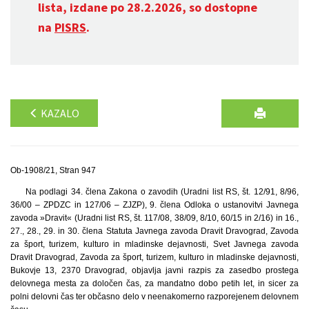
lista, izdane po 28.2.2026, so dostopne
na
PISRS
.
KAZALO
Ob-1908/21, Stran 947
Na podlagi 34. člena Zakona o zavodih (Uradni list RS, št. 12/91, 8/96,
36/00 – ZPDZC in 127/06 – ZJZP), 9. člena Odloka o ustanovitvi Javnega
zavoda »Dravit« (Uradni list RS, št. 117/08, 38/09, 8/10, 60/15 in 2/16) in 16.,
27., 28., 29. in 30. člena Statuta Javnega zavoda Dravit Dravograd, Zavoda
za šport, turizem, kulturo in mladinske dejavnosti, Svet Javnega zavoda
Dravit Dravograd, Zavoda za šport, turizem, kulturo in mladinske dejavnosti,
Bukovje 13, 2370 Dravograd, objavlja javni razpis za zasedbo prostega
delovnega mesta za določen čas, za mandatno dobo petih let, in sicer za
polni delovni čas ter občasno delo v neenakomerno razporejenem delovnem