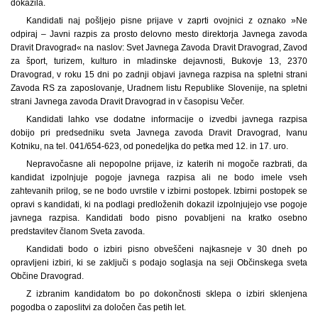
dokazila.
Kandidati naj pošljejo pisne prijave v zaprti ovojnici z oznako »Ne
odpiraj – Javni razpis za prosto delovno mesto direktorja Javnega zavoda
Dravit Dravograd« na naslov: Svet Javnega Zavoda Dravit Dravograd, Zavod
za šport, turizem, kulturo in mladinske dejavnosti, Bukovje 13, 2370
Dravograd, v roku 15 dni po zadnji objavi javnega razpisa na spletni strani
Zavoda RS za zaposlovanje, Uradnem listu Republike Slovenije, na spletni
strani Javnega zavoda Dravit Dravograd in v časopisu Večer.
Kandidati lahko vse dodatne informacije o izvedbi javnega razpisa
dobijo pri predsedniku sveta Javnega zavoda Dravit Dravograd, Ivanu
Kotniku, na tel. 041/654-623, od ponedeljka do petka med 12. in 17. uro.
Nepravočasne ali nepopolne prijave, iz katerih ni mogoče razbrati, da
kandidat izpolnjuje pogoje javnega razpisa ali ne bodo imele vseh
zahtevanih prilog, se ne bodo uvrstile v izbirni postopek. Izbirni postopek se
opravi s kandidati, ki na podlagi predloženih dokazil izpolnjujejo vse pogoje
javnega razpisa. Kandidati bodo pisno povabljeni na kratko osebno
predstavitev članom Sveta zavoda.
Kandidati bodo o izbiri pisno obveščeni najkasneje v 30 dneh po
opravljeni izbiri, ki se zaključi s podajo soglasja na seji Občinskega sveta
Občine Dravograd.
Z izbranim kandidatom bo po dokončnosti sklepa o izbiri sklenjena
pogodba o zaposlitvi za določen čas petih let.