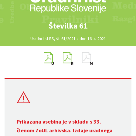
Številka 61
Uradni list RS, št. 61/2021 z dne 16. 4. 2021
Prikazana vsebina je v skladu s 33.
členom
ZoUL
arhivska. Izdaje uradnega