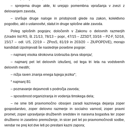
– sprejema druge akte, ki urejajo pomembna vprašanja v zvezi z
delovanjem zavoda,
– izvršuje druge naloge in pristojnosti glede na zakon, kolektivno
pogodbo, akt o ustanovitvi, statut in druge splošne akte zavoda.
Poleg splošnih pogojev, določenih v Zakonu o delovnih razmerjih
(Uradni list RS, št. 21/13, 78/13 – popr., 47/15 – ZZSDT, 33/16 – PZ-F, 52/16,
15/17 – odl. US, 22/19 – ZPosS, 81/19 in 203/20 – ZIUPOPDVE), morajo
kandidati izpolnjevati še naslednje posebne pogoje:
– najmanj visoka strokovna izobrazba /prva stopnja/;
– najmanj pet let delovnih izkušenj, od tega tri leta na vodstvenih
delovnih mestih;
– nižja raven znanja enega tujega jezika*;
* najmanj B1
– poznavanje dejavnosti s področja zavoda;
– sposobnost organiziranja in vodenja timskega dela;
– ne sme biti pravnomočno obsojen zaradi kaznivega dejanja zoper
gospodarstvo, zoper delovno razmerje in socialno varnost, zoper pravni
promet, zoper upravljanje družbenih sredstev in naravna bogastva ter zoper
družbeno in zasebno premoženje, in sicer pet let po pravnomočnosti sodbe,
vendar ne prej kot dve leti po prestani kazni zapora;