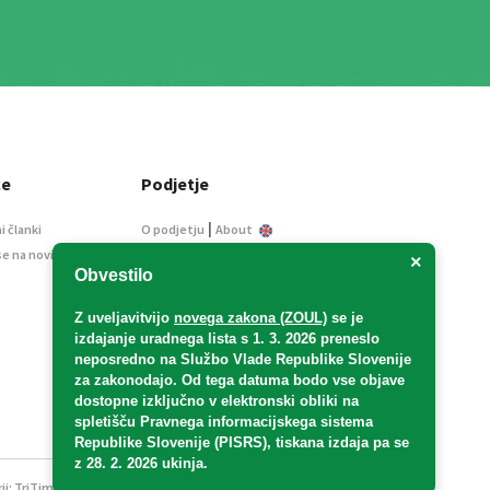
ce
Podjetje
|
i članki
O podjetju
About
se na novice
Kontakt
×
Obvestilo
Informacije javnega
značaja
Z uveljavitvijo
novega zakona (ZOUL)
se je
Oglaševanje
izdajanje uradnega lista s 1. 3. 2026 preneslo
Splošni pogoji
neposredno
na Službo Vlade Republike Slovenije
Izjava o varstvu osebnih
za zakonodajo
. Od tega datuma bodo vse objave
podatkov
dostopne izključno v elektronski obliki na
spletišču Pravnega informacijskega sistema
E-dražbe
Republike Slovenije (PISRS), tiskana izdaja pa se
z 28. 2. 2026 ukinja.
ji:
TriTim spletna agencija
v sodelovanju z 2Mobile