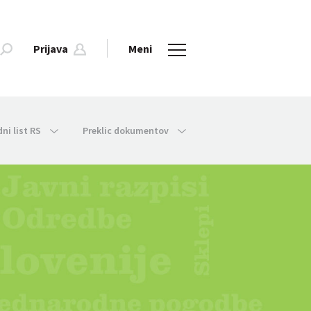
Prijava
Meni
dni list RS
Preklic dokumentov