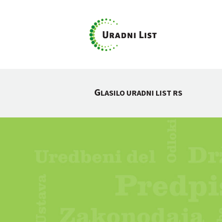
G
LASILO URADNI LIST RS