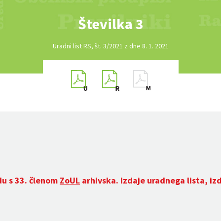
Številka 3
Uradni list RS, št. 3/2021 z dne 8. 1. 2021
du s 33. členom
ZoUL
arhivska. Izdaje uradnega lista, iz