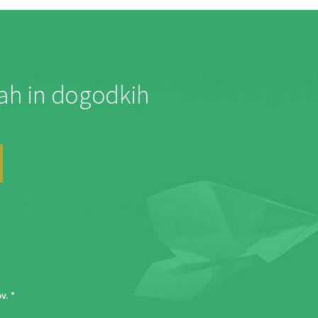
jah in dogodkih
ov
. *