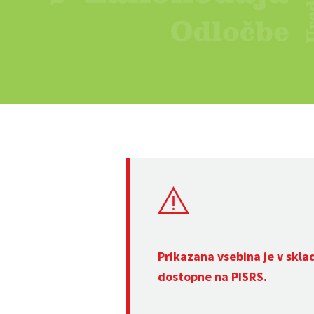
Prikazana vsebina je v skla
dostopne na
PISRS
.