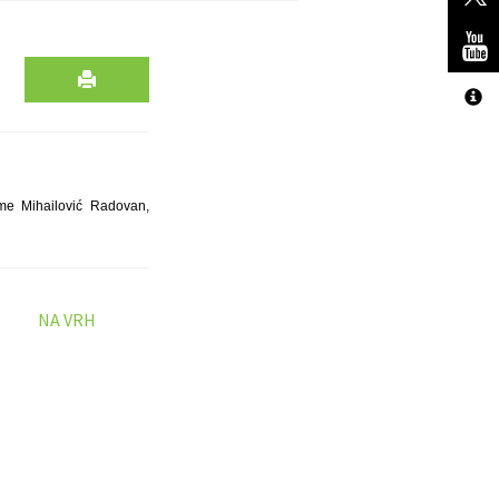
me Mihailović Radovan,
NA VRH