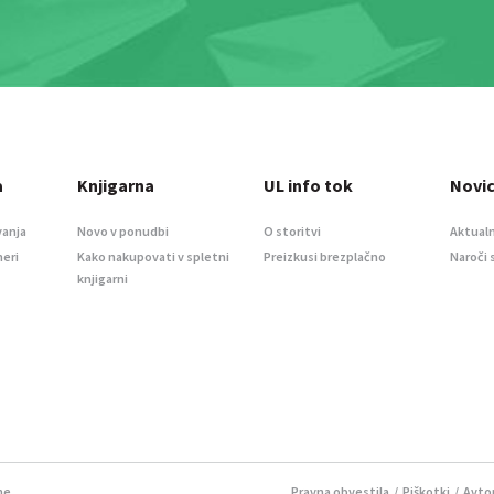
a
Knjigarna
UL info tok
Novi
vanja
Novo v ponudbi
O storitvi
Aktualn
meri
Kako nakupovati v spletni
Preizkusi brezplačno
Naroči 
knjigarni
ne.
Pravna obvestila
/
Piškotki
/ Avtor