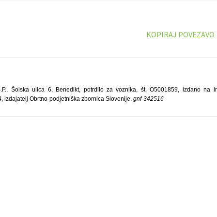
KOPIRAJ POVEZAVO
, Šolska ulica 6, Benedikt, potrdilo za voznika, št. O5001859, izdano na i
4, izdajatelj Obrtno-podjetniška zbornica Slovenije.
gnf-342516