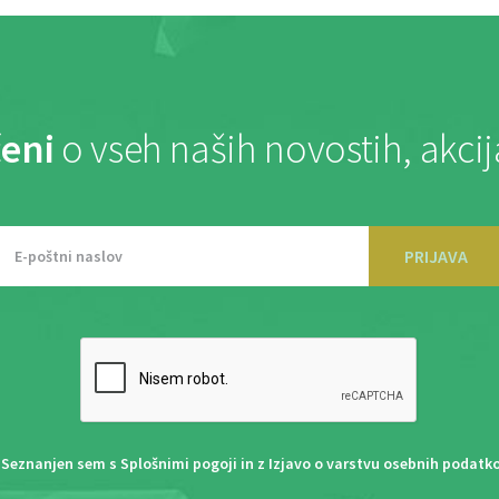
eni
o vseh naših novostih, akci
PRIJAVA
Seznanjen sem s
Splošnimi pogoji
in z
Izjavo o varstvu osebnih podatk