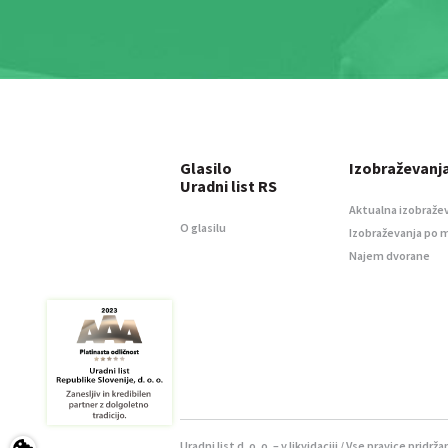
Glasilo
Izobraževanj
Uradni list RS
Aktualna izobraže
O glasilu
Izobraževanja po 
Najem dvorane
Uradni list d. o. o. – v likvidaciji / Vse pravice pridrža