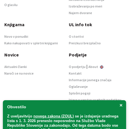
O glasilu
Izobraževanja po meri
Najem dvorane
Knjigarna
UL info tok
Novo v ponudbi
O storitvi
Kako nakupovati v spletni knjigarni
Preizkusi brezplačno
Novice
Podjetje
|
Aktualni članki
O podjetju
About
Naroči se na novice
Kontakt
Informacije javnega značaja
Oglaševanje
Splošni pogoji
Izjava o varstvu osebnih podatkov
×
E-dražbe
Obvestilo
Z uveljavitvijo
novega zakona (ZOUL)
se je
izdajanje uradnega
lista s 1. 3. 2026 preneslo
neposredno
na Službo Vlade
Republike Slovenije za zakonodajo
. Od tega datuma bodo vse