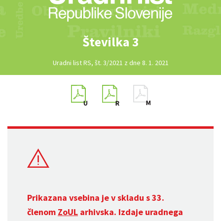
Številka 3
Uradni list RS, št. 3/2021 z dne 8. 1. 2021
Prikazana vsebina je v skladu s 33.
členom
ZoUL
arhivska. Izdaje uradnega