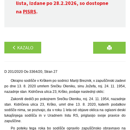
lista, izdane po 28.2.2026, so dostopne
na
PISRS
.
KAZALO
D 201/2020 Os-3364/20, Stran 27
Okrajno sodišče v Krškem po sodnici Mariji Breznik, v zapuščinski zadevi
po dne 13. 8. 2020 umrlem Srečku Oleniku, sinu Jožefa, roj. 24. 11. 1954,
nazadnje stan. Kidričeva ulica 23, Krško, podaje naslednji oklic:
Zakoniti dediči po pokojnem Srečku Oleniku, roj. 24. 11. 1954, nazadnje
stan. Kidričeva ulica 23, Krško, umrl dne 13. 8. 2020, katerih podatkov
sodišče nima, se pozivajo, da v roku 1 leta od objave oklica na oglasni deski
tukajšnjega sodišča in v Uradnem listu RS, priglasijo svoje pravice do
zapuščine.
Po poteku tega roka bo sodišče opravilo zapuščinsko obravnavo na