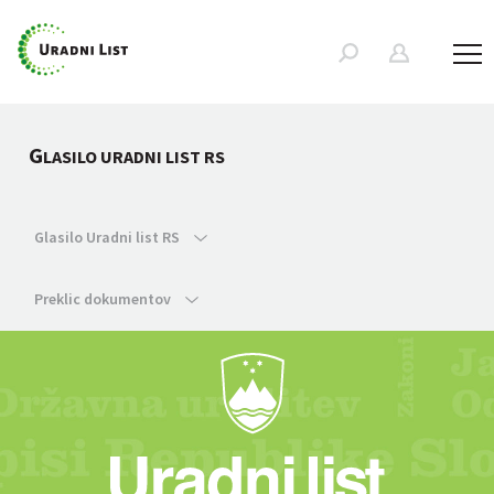
G
LASILO URADNI LIST RS
Glasilo Uradni list RS
Preklic dokumentov