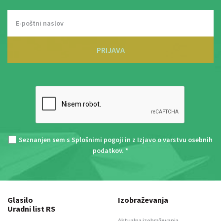
PRIJAVA
Seznanjen sem s
Splošnimi pogoji
in z
Izjavo o varstvu osebnih
podatkov
. *
Glasilo
Izobraževanja
Uradni list RS
Aktualna izobraževanja