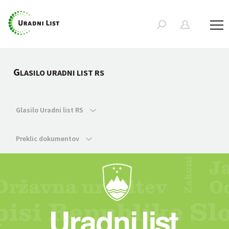
G
LASILO URADNI LIST RS
Glasilo Uradni list RS
Preklic dokumentov