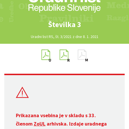
Številka 3
Uradni list RS, št. 3/2021 z dne 8. 1. 2021
Prikazana vsebina je v skladu s 33.
členom
ZoUL
arhivska. Izdaje uradnega