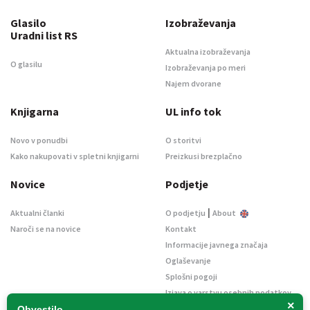
Glasilo
Izobraževanja
Uradni list RS
Aktualna izobraževanja
O glasilu
Izobraževanja po meri
Najem dvorane
Knjigarna
UL info tok
Novo v ponudbi
O storitvi
Kako nakupovati v spletni knjigarni
Preizkusi brezplačno
Novice
Podjetje
|
Aktualni članki
O podjetju
About
Naroči se na novice
Kontakt
Informacije javnega značaja
Oglaševanje
Splošni pogoji
Izjava o varstvu osebnih podatkov
×
E-dražbe
Obvestilo