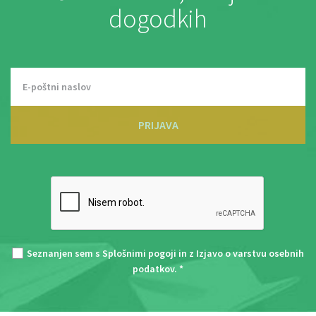
dogodkih
PRIJAVA
Seznanjen sem s
Splošnimi pogoji
in z
Izjavo o varstvu osebnih
podatkov
. *