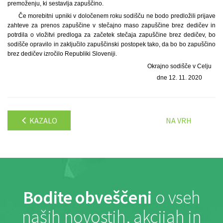
premoženju, ki sestavlja zapuščino.
Če morebitni upniki v določenem roku sodišču ne bodo predložili prijave
zahteve za prenos zapuščine v stečajno maso zapuščine brez dedičev in
potrdila o vložitvi predloga za začetek stečaja zapuščine brez dedičev, bo
sodišče opravilo in zaključilo zapuščinski postopek tako, da bo bo zapuščino
brez dedičev izročilo Republiki Sloveniji.
Okrajno sodišče v Celju
dne 12. 11. 2020
KAZALO
NA VRH
Bodite obveščeni
o vseh
naših novostih, akcijah in