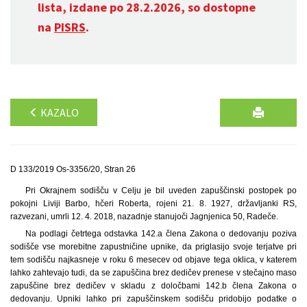
lista, izdane po 28.2.2026, so dostopne
na
PISRS
.
KAZALO
D 133/2019 Os-3356/20, Stran 26
Pri Okrajnem sodišču v Celju je bil uveden zapuščinski postopek po
pokojni Liviji Barbo, hčeri Roberta, rojeni 21. 8. 1927, državljanki RS,
razvezani, umrli 12. 4. 2018, nazadnje stanujoči Jagnjenica 50, Radeče.
Na podlagi četrtega odstavka 142.a člena Zakona o dedovanju poziva
sodišče vse morebitne zapustničine upnike, da priglasijo svoje terjatve pri
tem sodišču najkasneje v roku 6 mesecev od objave tega oklica, v katerem
lahko zahtevajo tudi, da se zapuščina brez dedičev prenese v stečajno maso
zapuščine brez dedičev v skladu z določbami 142.b člena Zakona o
dedovanju. Upniki lahko pri zapuščinskem sodišču pridobijo podatke o