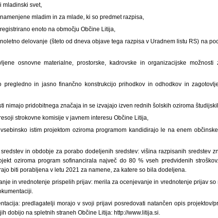
i mladinski svet,
i, namenjene mladim in za mlade, ki so predmet razpisa,
 registrirano enoto na območju Občine Litija,
 enoletno delovanje (šteto od dneva objave tega razpisa v Uradnem listu RS) na pod
ljene osnovne materialne, prostorske, kadrovske in organizacijske možnosti za
 pregledno in jasno finančno konstrukcijo prihodkov in odhodkov in zagotovlje
sti nimajo pridobitnega značaja in se izvajajo izven rednih šolskih oziroma študijsk
resoji strokovne komisije v javnem interesu Občine Litija,
o z vsebinsko istim projektom oziroma programom kandidirajo le na enem občinsk
h sredstev in obdobje za porabo dodeljenih sredstev: višina razpisanih sredstev
ojekt oziroma program sofinancirala največ do 80 % vseh predvidenih stroškov
ajo biti porabljena v letu 2021 za namene, za katere so bila dodeljena.
anje in vrednotenje prispelih prijav: merila za ocenjevanje in vrednotenje prijav 
okumentaciji.
acija: predlagatelji morajo v svoji prijavi posredovati natančen opis projektov/
ih dobijo na spletnih straneh Občine Litija: http://www.litija.si.