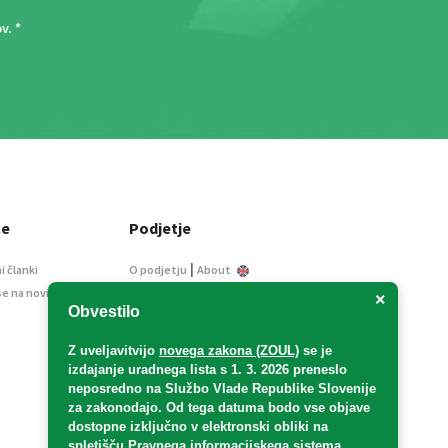
ov
. *
ce
Podjetje
|
i članki
O podjetju
About
se na novice
Kontakt
×
Obvestilo
Informacije javnega
značaja
Z uveljavitvijo
novega zakona (ZOUL)
se je
Oglaševanje
izdajanje uradnega lista s 1. 3. 2026 preneslo
Splošni pogoji
neposredno
na Službo Vlade Republike Slovenije
Izjava o varstvu osebnih
za zakonodajo
. Od tega datuma bodo vse objave
podatkov
dostopne izključno v elektronski obliki na
spletišču Pravnega informacijskega sistema
E-dražbe