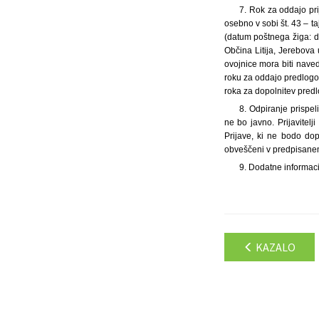
7. Rok za oddajo pri
osebno v sobi št. 43 – ta
(datum poštnega žiga: do
Občina Litija, Jerebova 
ovojnice mora biti nave
roku za oddajo predlogov
roka za dopolnitev predl
8. Odpiranje prispeli
ne bo javno. Prijavitel
Prijave, ki ne bodo do
obveščeni v predpisane
9. Dodatne informacij
KAZALO