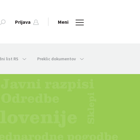
Prijava
Meni
dni list RS
Preklic dokumentov