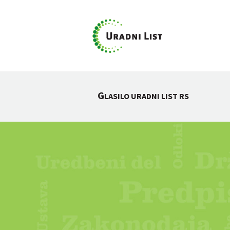
G
LASILO URADNI LIST RS