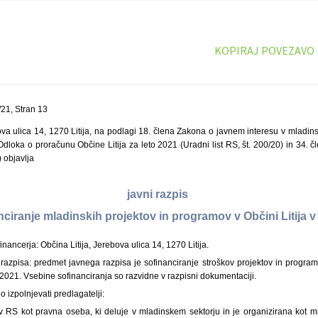
KOPIRAJ POVEZAVO
21, Stran 13
ova ulica 14, 1270 Litija, na podlagi 18. člena Zakona o javnem interesu v mladins
Odloka o proračunu Občine Litija za leto 2021 (Uradni list RS, št. 200/20) in 34. č
) objavlja
javni razpis
nciranje mladinskih projektov in programov v Občini Litija v
inancerja: Občina Litija, Jerebova ulica 14, 1270 Litija.
razpisa: predmet javnega razpisa je sofinanciranje stroškov projektov in program
etu 2021. Vsebine sofinanciranja so razvidne v razpisni dokumentaciji.
jo izpolnjevati predlagatelji:
 v RS kot pravna oseba, ki deluje v mladinskem sektorju in je organizirana kot m