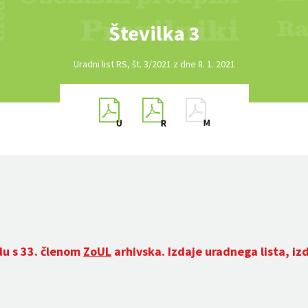
Številka 3
Uradni list RS, št. 3/2021 z dne 8. 1. 2021
du s 33. členom
ZoUL
arhivska. Izdaje uradnega lista, iz