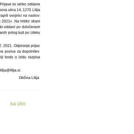
. Prijave so lahko oddane
bova ulica 14, 1270 Litija
aprti ovojnici na naslov:
e 2021«. Na hrbtni strani
bodo oddani po določenem
nih prilog tudi po izteku
 2. 2021. Odpiranje prijav
ma poziva za dopolnitev.
ji bodo o izidu razpisa
ija@litija.si.
Občina Litija
NA VRH