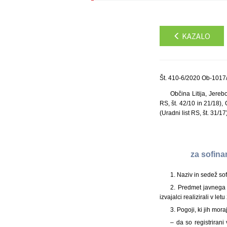
KAZALO
Št. 410-6/2020 Ob-1017/
Občina Litija, Jereb
RS, št. 42/10 in 21/18), 
(Uradni list RS, št. 31/17
za sofina
1. Naziv in sedež sof
2. Predmet javnega 
izvajalci realizirali v l
3. Pogoji, ki jih mora
– da so registrirani