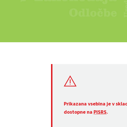
Prikazana vsebina je v skla
dostopne na
PISRS
.