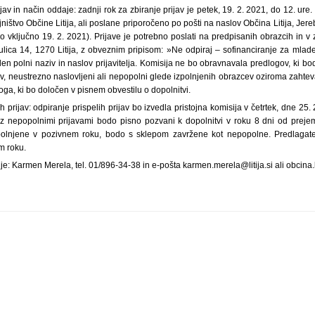
jav in način oddaje: zadnji rok za zbiranje prijav je petek, 19. 2. 2021, do 12. ure
jništvo Občine Litija, ali poslane priporočeno po pošti na naslov Občina Litija, Jere
 vključno 19. 2. 2021). Prijave je potrebno poslati na predpisanih obrazcih in v z
ulica 14, 1270 Litija, z obveznim pripisom: »Ne odpiraj – sofinanciranje za mlad
den polni naziv in naslov prijavitelja. Komisija ne bo obravnavala predlogov, ki 
, neustrezno naslovljeni ali nepopolni glede izpolnjenih obrazcev oziroma zahteva
oga, ki bo določen v pisnem obvestilu o dopolnitvi.
h prijav: odpiranje prispelih prijav bo izvedla pristojna komisija v četrtek, dne 25.
ji z nepopolnimi prijavami bodo pisno pozvani k dopolnitvi v roku 8 dni od preje
polnjene v pozivnem roku, bodo s sklepom zavržene kot nepopolne. Predlagatel
m roku.
e: Karmen Merela, tel. 01/896-34-38 in e-pošta karmen.merela@litija.si ali obcina.lit