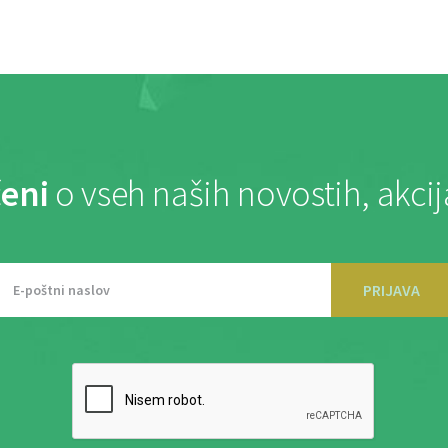
eni
o vseh naših novostih, akci
PRIJAVA