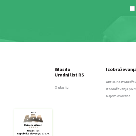
Glasilo
Izobraževanj
Uradni list RS
Aktualna izobraže
O glasilu
Izobraževanja po 
Najem dvorane