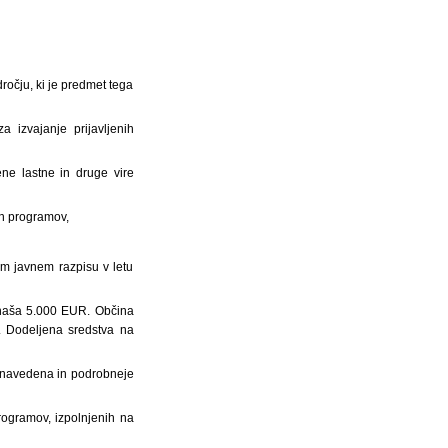
ročju, ki je predmet tega
 izvajanje prijavljenih
ne lastne in druge vire
ih programov,
em javnem razpisu v letu
 znaša 5.000 EUR. Občina
. Dodeljena sredstva na
so navedena in podrobneje
programov, izpolnjenih na