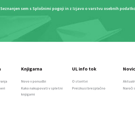
Seznanjen sem s
Splošnimi pogoji
in z
Izjavo o varstvu osebnih podatk
a
Knjigarna
UL info tok
Novi
vanja
Novo v ponudbi
O storitvi
Aktualn
meri
Kako nakupovati v spletni
Preizkusi brezplačno
Naroči 
knjigarni