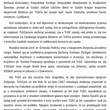
(država Kolorado), Republike Avstrije, Republike Madžarske in Kraljevine
Španije, postal je častni občan Občine Bled in častni krajan krajevne
skupnosti Bistrica pri Tržiču ter prejel tudi naziv Zaslužni profesor Nove
univerze, Ljubljana.
Kot svetovljan, ki je kot diplomat in strokovnjak za mednarodna pravna
vprašanja obredel in videl več sveta, kot je omogočeno običajnemu človeku,
je rojakom Tržičanom večkrat povedal, da v Tržič vselej rad pride in da mu
imenovanje za častnega krajana Bistrice pri Tržiču pomeni nekaj posebnega
v množici častnih naslovov in odlikovanj doma in po svetu.
Rojstno mesto prof. dr. Ernesta Petriča ima v njegovem življenju posebno
vlogo. Nekoč ga je voditeljica pogovora Božena Kolman Finžgar, direktorica
radovljiške knjižnice z rodbinskimi koreninami v Kovorju, na druženju v
Knjižnici dr. Toneta Pretnarja vprašala o spominih na Tržič. Spominja se, da
Tržičani niso mogli živeti brez gora, smučanja na Zelenici, petja znanih
tržiških pesmi in plesov v »Sokolnici«.
Na Tržič pa sta vezana dva dogodka, ki sta zaznamovala njegovo
življenje. Tržičani so bili tisti, ki so leta 1967 mladega doktorja znanosti in
docenta na Fakulteti za politične vede in novinarstvo v Ljubljani prepričali, da
je v kranjskem volilnem okraju, v katerem je bil tudi Tržič, kandidiral za
poslanca in je bil z visokim odstotkom glasov tudi izvoljen. Stane Kavčič ga je
tedaj tudi povabil kot ministra v svoj izvršni svet. Tržič je bil »usoden« tudi za
nasilno slovo od politike. Njegov sestanek s poslanci, ki so predlagali bolj
demokratičen način izbire slovenskih predstavnikov v najvišjih organih