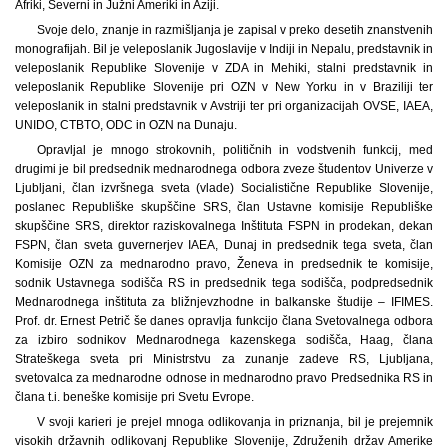
Afriki, Severni in Južni Ameriki in Aziji.
Svoje delo, znanje in razmišljanja je zapisal v preko desetih znanstvenih
monografijah. Bil je veleposlanik Jugoslavije v Indiji in Nepalu, predstavnik in
veleposlanik Republike Slovenije v ZDA in Mehiki, stalni predstavnik in
veleposlanik Republike Slovenije pri OZN v New Yorku in v Braziliji ter
veleposlanik in stalni predstavnik v Avstriji ter pri organizacijah OVSE, IAEA,
UNIDO, CTBTO, ODC in OZN na Dunaju.
Opravljal je mnogo strokovnih, političnih in vodstvenih funkcij, med
drugimi je bil predsednik mednarodnega odbora zveze študentov Univerze v
Ljubljani, član izvršnega sveta (vlade) Socialistične Republike Slovenije,
poslanec Republiške skupščine SRS, član Ustavne komisije Republiške
skupščine SRS, direktor raziskovalnega Inštituta FSPN in prodekan, dekan
FSPN, član sveta guvernerjev IAEA, Dunaj in predsednik tega sveta, član
Komisije OZN za mednarodno pravo, Ženeva in predsednik te komisije,
sodnik Ustavnega sodišča RS in predsednik tega sodišča, podpredsednik
Mednarodnega inštituta za bližnjevzhodne in balkanske študije – IFIMES.
Prof. dr. Ernest Petrič še danes opravlja funkcijo člana Svetovalnega odbora
za izbiro sodnikov Mednarodnega kazenskega sodišča, Haag, člana
Strateškega sveta pri Ministrstvu za zunanje zadeve RS, Ljubljana,
svetovalca za mednarodne odnose in mednarodno pravo Predsednika RS in
člana t.i. beneške komisije pri Svetu Evrope.
V svoji karieri je prejel mnoga odlikovanja in priznanja, bil je prejemnik
visokih državnih odlikovanj Republike Slovenije, Združenih držav Amerike