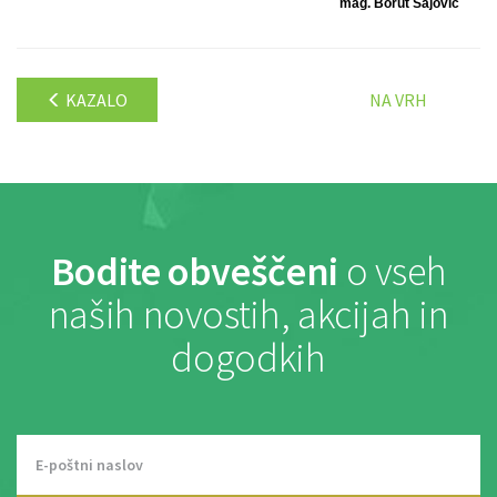
mag. Borut Sajovic
KAZALO
NA VRH
Bodite obveščeni
o vseh
naših novostih, akcijah in
dogodkih