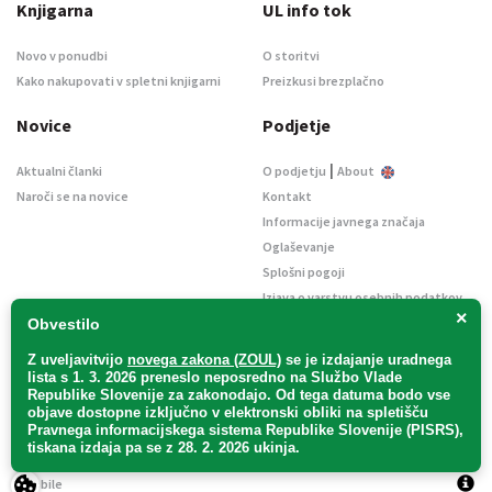
Knjigarna
UL info tok
Novo v ponudbi
O storitvi
Kako nakupovati v spletni knjigarni
Preizkusi brezplačno
Novice
Podjetje
|
Aktualni članki
O podjetju
About
Naroči se na novice
Kontakt
Informacije javnega značaja
Oglaševanje
Splošni pogoji
Izjava o varstvu osebnih podatkov
×
E-dražbe
Obvestilo
Z uveljavitvijo
novega zakona (ZOUL)
se je
izdajanje uradnega
lista s 1. 3. 2026 preneslo
neposredno
na Službo Vlade
Republike Slovenije za zakonodajo
. Od tega datuma bodo vse
objave dostopne izključno v elektronski obliki na spletišču
Pravnega informacijskega sistema Republike Slovenije (PISRS),
Uradni list d. o. o. – v likvidaciji / Vse pravice pridržane.
tiskana izdaja pa se z 28. 2. 2026 ukinja.
Pravna obvestila
/
Piškotki
/ Avtorji:
TriTim spletna agencija
v sodelovanju z
2Mobile