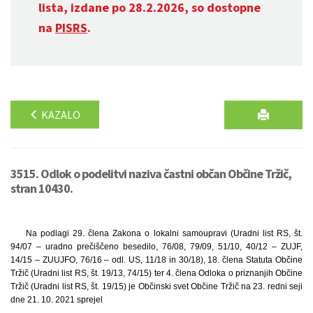
lista, izdane po 28.2.2026, so dostopne
na
PISRS
.
KAZALO
3515. Odlok o podelitvi naziva častni občan Občine Tržič,
stran 10430.
Na podlagi 29. člena Zakona o lokalni samoupravi (Uradni list RS, št.
94/07 – uradno prečiščeno besedilo, 76/08, 79/09, 51/10, 40/12 – ZUJF,
14/15 – ZUUJFO, 76/16 – odl. US, 11/18 in 30/18), 18. člena Statuta Občine
Tržič (Uradni list RS, št. 19/13, 74/15) ter 4. člena Odloka o priznanjih Občine
Tržič (Uradni list RS, št. 19/15) je Občinski svet Občine Tržič na 23. redni seji
dne 21. 10. 2021 sprejel