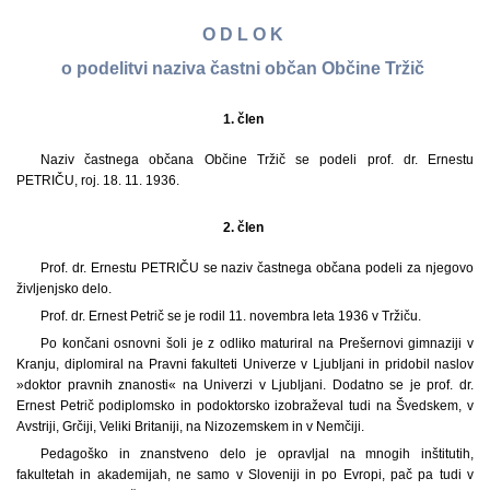
O D L O K
o podelitvi naziva častni občan Občine Tržič
1. člen
Naziv častnega občana Občine Tržič se podeli prof. dr. Ernestu
PETRIČU, roj. 18. 11. 1936.
2. člen
Prof. dr. Ernestu PETRIČU se naziv častnega občana podeli za njegovo
življenjsko delo.
Prof. dr. Ernest Petrič se je rodil 11. novembra leta 1936 v Tržiču.
Po končani osnovni šoli je z odliko maturiral na Prešernovi gimnaziji v
Kranju, diplomiral na Pravni fakulteti Univerze v Ljubljani in pridobil naslov
»doktor pravnih znanosti« na Univerzi v Ljubljani. Dodatno se je prof. dr.
Ernest Petrič podiplomsko in podoktorsko izobraževal tudi na Švedskem, v
Avstriji, Grčiji, Veliki Britaniji, na Nizozemskem in v Nemčiji.
Pedagoško in znanstveno delo je opravljal na mnogih inštitutih,
fakultetah in akademijah, ne samo v Sloveniji in po Evropi, pač pa tudi v