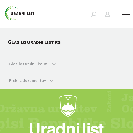
G
LASILO URADNI LIST RS
Glasilo Uradni list RS
Preklic dokumentov