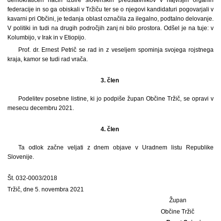
federacije in so ga obiskali v Tržiču ter se o njegovi kandidaturi pogovarjali v
kavarni pri Občini, je tedanja oblast označila za ilegalno, podtalno delovanje.
V politiki in tudi na drugih področjih zanj ni bilo prostora. Odšel je na tuje: v
Kolumbijo, v Irak in v Etiopijo.
Prof. dr. Ernest Petrič se rad in z veseljem spominja svojega rojstnega
kraja, kamor se tudi rad vrača.
3. člen
Podelitev posebne listine, ki jo podpiše župan Občine Tržič, se opravi v
mesecu decembru 2021.
4. člen
Ta odlok začne veljati z dnem objave v Uradnem listu Republike
Slovenije.
Št. 032-0003/2018
Tržič, dne 5. novembra 2021
Župan
Občine Tržič