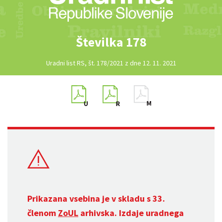
Številka 178
Uradni list RS, št. 178/2021 z dne 12. 11. 2021
Prikazana vsebina je v skladu s 33.
členom
ZoUL
arhivska. Izdaje uradnega