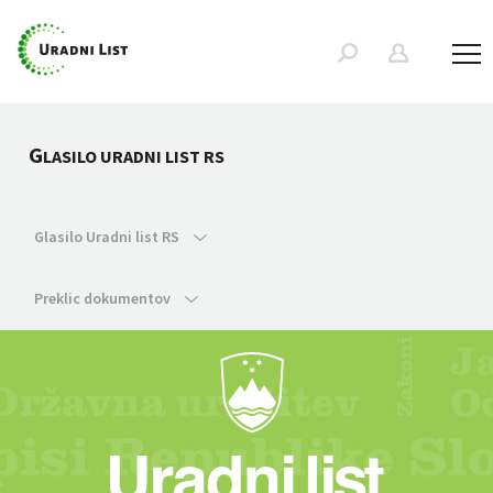
G
LASILO URADNI LIST RS
Glasilo Uradni list RS
Preklic dokumentov