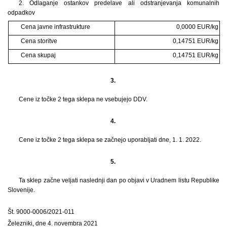
2. Odlaganje ostankov predelave ali odstranjevanja komunalnih
odpadkov
Cena javne infrastrukture
0,0000 EUR/kg
Cena storitve
0,14751 EUR/kg
Cena skupaj
0,14751 EUR/kg
3.
Cene iz točke 2 tega sklepa ne vsebujejo DDV.
4.
Cene iz točke 2 tega sklepa se začnejo uporabljati dne, 1. 1. 2022.
5.
Ta sklep začne veljati naslednji dan po objavi v Uradnem listu Republike
Slovenije.
Št. 9000-0006/2021-011
Železniki, dne 4. novembra 2021