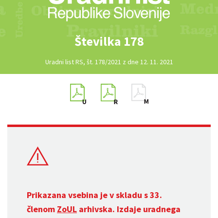
Številka 178
Uradni list RS, št. 178/2021 z dne 12. 11. 2021
Prikazana vsebina je v skladu s 33.
členom
ZoUL
arhivska. Izdaje uradnega