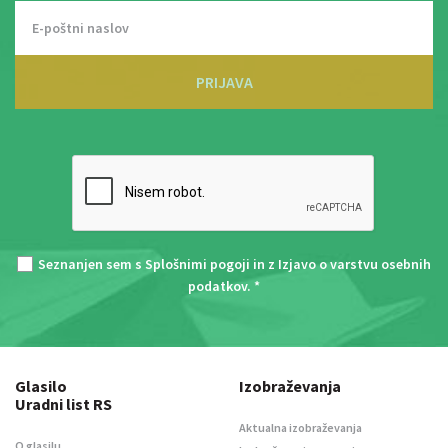
PRIJAVA
Seznanjen sem s
Splošnimi pogoji
in z
Izjavo o varstvu osebnih
podatkov
. *
Glasilo
Izobraževanja
Uradni list RS
Aktualna izobraževanja
O glasilu