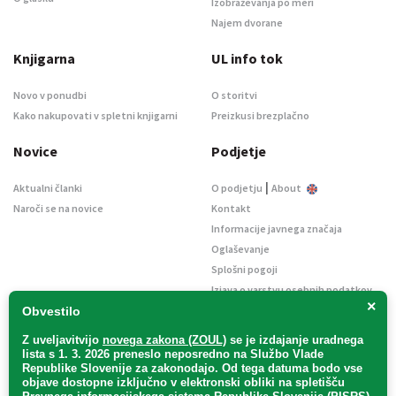
Izobraževanja po meri
Najem dvorane
Knjigarna
UL info tok
Novo v ponudbi
O storitvi
Kako nakupovati v spletni knjigarni
Preizkusi brezplačno
Novice
Podjetje
|
Aktualni članki
O podjetju
About
Naroči se na novice
Kontakt
Informacije javnega značaja
Oglaševanje
Splošni pogoji
Izjava o varstvu osebnih podatkov
×
E-dražbe
Obvestilo
Z uveljavitvijo
novega zakona (ZOUL)
se je
izdajanje uradnega
lista s 1. 3. 2026 preneslo
neposredno
na Službo Vlade
Republike Slovenije za zakonodajo
. Od tega datuma bodo vse
objave dostopne izključno v elektronski obliki na spletišču