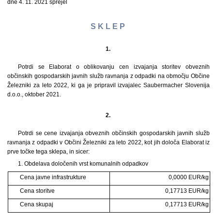
dne 4. 11. 2021 sprejel
S K L E P
1.
Potrdi se Elaborat o oblikovanju cen izvajanja storitev obveznih
občinskih gospodarskih javnih služb ravnanja z odpadki na območju Občine
Železniki za leto 2022, ki ga je pripravil izvajalec Saubermacher Slovenija
d.o.o., oktober 2021.
2.
Potrdi se cene izvajanja obveznih občinskih gospodarskih javnih služb
ravnanja z odpadki v Občini Železniki za leto 2022, kot jih določa Elaborat iz
prve točke tega sklepa, in sicer:
1. Obdelava določenih vrst komunalnih odpadkov
Cena javne infrastrukture
0,0000 EUR/kg
Cena storitve
0,17713 EUR/kg
Cena skupaj
0,17713 EUR/kg