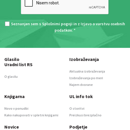
Seznanjen sem s
Splošnimi pogoji
in z
Izjavo o varstvu osebnih
podatkov
. *
Glasilo
Izobraževanja
Uradni list RS
Aktualna izobraževanja
O glasilu
Izobraževanja po meri
Najem dvorane
Knjigarna
UL info tok
Novo v ponudbi
O storitvi
Kako nakupovati v spletni knjigarni
Preizkusi brezplačno
Novice
Podjetje