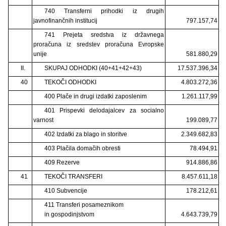
740 Transferni prihodki iz drugih
javnofinančnih institucij
797.157,74
741 Prejeta sredstva iz državnega
proračuna iz sredstev proračuna Evropske
unije
581.880,29
II.
SKUPAJ ODHODKI (40+41+42+43)
17.537.396,34
40
TEKOČI ODHODKI
4.803.272,36
400 Plače in drugi izdatki zaposlenim
1.261.117,99
401 Prispevki delodajalcev za socialno
varnost
199.089,77
402 Izdatki za blago in storitve
2.349.682,83
403 Plačila domačih obresti
78.494,91
409 Rezerve
914.886,86
41
TEKOČI TRANSFERI
8.457.611,18
410 Subvencije
178.212,61
411 Transferi posameznikom
in gospodinjstvom
4.643.739,79