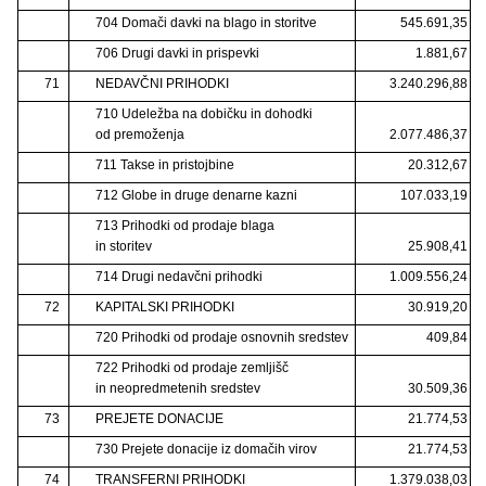
704 Domači davki na blago in storitve
545.691,35
706 Drugi davki in prispevki
1.881,67
71
NEDAVČNI PRIHODKI
3.240.296,88
710 Udeležba na dobičku in dohodki
od premoženja
2.077.486,37
711 Takse in pristojbine
20.312,67
712 Globe in druge denarne kazni
107.033,19
713 Prihodki od prodaje blaga
in storitev
25.908,41
714 Drugi nedavčni prihodki
1.009.556,24
72
KAPITALSKI PRIHODKI
30.919,20
720 Prihodki od prodaje osnovnih sredstev
409,84
722 Prihodki od prodaje zemljišč
in neopredmetenih sredstev
30.509,36
73
PREJETE DONACIJE
21.774,53
730 Prejete donacije iz domačih virov
21.774,53
74
TRANSFERNI PRIHODKI
1.379.038,03