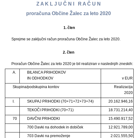
Z A K L J U Č N I R A Č U N
proračuna Občine Žalec za leto 2020
1.
člen
Sprejme se zaključni račun proračuna Občine Žalec za leto 2020.
2. člen
Proračun Občine Žalec za leto 2020 je bil realiziran v naslednjih zneskih:
A.
BILANCA PRIHODKOV
IN ODHODKOV
v EUR
Skupina/podskupina kontov
Realizacija
2020
I.
SKUPAJ PRIHODKI (70+71+72+73+74)
20.162.946,16
TEKOČI PRIHODKI (70+71)
18.731.214,40
70
DAVČNI PRIHODKI
15.490.917,52
700 Davki na dohodek in dobiček
12.921.789,00
703 Davki na premoženje
2.021.555,50