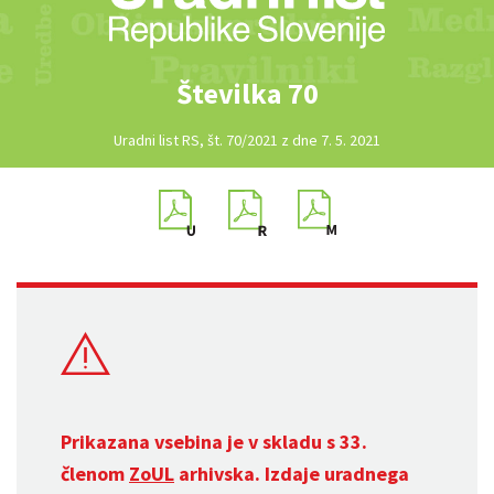
Številka 70
Uradni list RS, št. 70/2021 z dne 7. 5. 2021
Prikazana vsebina je v skladu s 33.
členom
ZoUL
arhivska. Izdaje uradnega