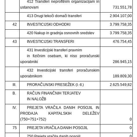
412 Transferi neprofitnim organizacijam in
ustanovam
731.551,78
413 Drugi tekoči domači transferi
2.904.107,00
42
INVESTICIJSKI ODHODKI
3.799.758,35
420 Nakup in gradnja osnovnih sredstev
3.799.758,35
43
INVESTICIJSKI TRANSFERI
476.754,45
431 Investicijski transferi pravnim
in fizičnim osebam, ki niso proračunski
uporabniki
286.945,15
432 Investicijski transferi proračunskim
uporabnikom
189.809,30
III.
PRORAČUNSKI PRESEŽEK (I.-II.)
2.625.549,82
B.
RAČUN FINANČNIH TERJATEV
IN NALOŽB
IV.
PREJETA VRAČILA DANIH POSOJIL IN
PRODAJA KAPITALSKIH DELEŽEV
(750+751+752)
0
75
PREJETA VRAČILA DANIH POSOJIL
0
750 Prejeta vračila danih posojil
0