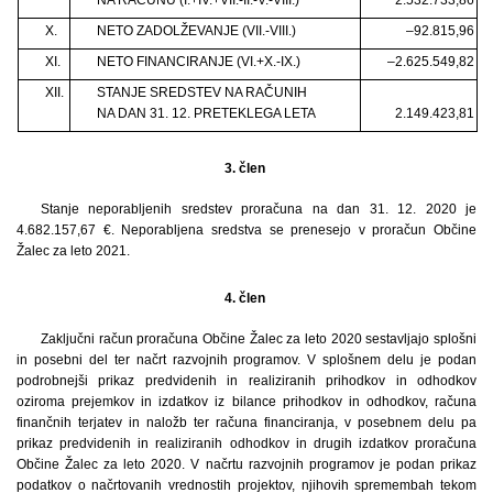
X.
NETO ZADOLŽEVANJE (VII.-VIII.)
–92.815,96
XI.
NETO FINANCIRANJE (VI.+X.-IX.)
–2.625.549,82
XII.
STANJE SREDSTEV NA RAČUNIH
NA DAN 31. 12. PRETEKLEGA LETA
2.149.423,81
3. člen
Stanje neporabljenih sredstev proračuna na dan 31. 12. 2020 je
4.682.157,67 €. Neporabljena sredstva se prenesejo v proračun Občine
Žalec za leto 2021.
4. člen
Zaključni račun proračuna Občine Žalec za leto 2020 sestavljajo splošni
in posebni del ter načrt razvojnih programov. V splošnem delu je podan
podrobnejši prikaz predvidenih in realiziranih prihodkov in odhodkov
oziroma prejemkov in izdatkov iz bilance prihodkov in odhodkov, računa
finančnih terjatev in naložb ter računa financiranja, v posebnem delu pa
prikaz predvidenih in realiziranih odhodkov in drugih izdatkov proračuna
Občine Žalec za leto 2020. V načrtu razvojnih programov je podan prikaz
podatkov o načrtovanih vrednostih projektov, njihovih spremembah tekom