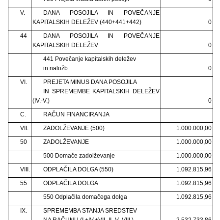
V.
DANA POSOJILA IN POVEČANJE
KAPITALSKIH DELEŽEV (440+441+442)
0
44
DANA POSOJILA IN POVEČANJE
KAPITALSKIH DELEŽEV
0
441 Povečanje kapitalskih deležev
in naložb
0
VI.
PREJETA MINUS DANA POSOJILA
IN SPREMEMBE KAPITALSKIH DELEŽEV
(IV.-V.)
0
C.
RAČUN FINANCIRANJA
VII.
ZADOLŽEVANJE (500)
1.000.000,00
50
ZADOLŽEVANJE
1.000.000,00
500 Domače zadolževanje
1.000.000,00
VIII.
ODPLAČILA DOLGA (550)
1.092.815,96
55
ODPLAČILA DOLGA
1.092.815,96
550 Odplačila domačega dolga
1.092.815,96
IX.
SPREMEMBA STANJA SREDSTEV
NA RAČUNU (I.+IV.+VII.-II.-V.-VIII.)
2.532.733,86