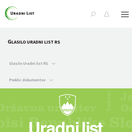
G
LASILO URADNI LIST RS
Glasilo Uradni list RS
Preklic dokumentov