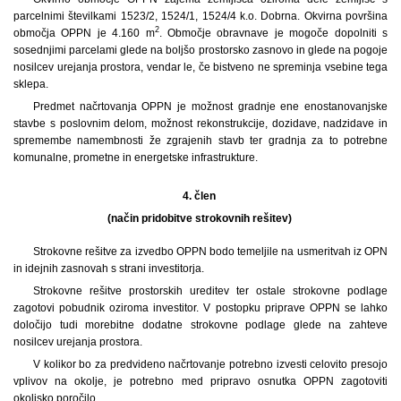
parcelnimi številkami 1523/2, 1524/1, 1524/4 k.o. Dobrna. Okvirna površina
2
območja OPPN je 4.160 m
. Območje obravnave je mogoče dopolniti s
sosednjimi parcelami glede na boljšo prostorsko zasnovo in glede na pogoje
nosilcev urejanja prostora, vendar le, če bistveno ne spreminja vsebine tega
sklepa.
Predmet načrtovanja OPPN je možnost gradnje ene enostanovanjske
stavbe s poslovnim delom, možnost rekonstrukcije, dozidave, nadzidave in
spremembe namembnosti že zgrajenih stavb ter gradnja za to potrebne
komunalne, prometne in energetske infrastrukture.
4. člen
(način pridobitve strokovnih rešitev)
Strokovne rešitve za izvedbo OPPN bodo temeljile na usmeritvah iz OPN
in idejnih zasnovah s strani investitorja.
Strokovne rešitve prostorskih ureditev ter ostale strokovne podlage
zagotovi pobudnik oziroma investitor. V postopku priprave OPPN se lahko
določijo tudi morebitne dodatne strokovne podlage glede na zahteve
nosilcev urejanja prostora.
V kolikor bo za predvideno načrtovanje potrebno izvesti celovito presojo
vplivov na okolje, je potrebno med pripravo osnutka OPPN zagotoviti
okoljsko poročilo.