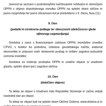
Javnost se seznani s podrobnejšimi načrtovanimi rešitvami in območjem
OPPN z objavo dopolnjenega osnutka OPPN na spletni strani občine in
javno razgrnitvijo ter javno obravnavo kot je predvideno v 6. členu, faza (11).
9. člen
(podatki in strokovne podlage ter obveznosti udeležencev glede
njihovega zagotavljanja)
Sredstva v zvezi s financiranjem izdelave OPPN, morebitno izvedbo
CPVO, v kolikor bo potrebna, izdelava geodetskega načrta, elaborat
ekonomike in pripravo vseh strokovnih podlag in rešitev zagotovi pobudnik
oziroma investitor.
Sredstva za vodenje postopka OPPN in uradne objave (v uradnem
glasilu, spletni strani ipd.) zagotovi občina.
10. člen
(določitev objave)
Ta sklep se objavi v Uradnem listu Republike Slovenije in začne veljati
naslednji dan po objavi.
Ta sklep se objavi tudi na spletni strani Občine Dobrna: www.dobrna.si in