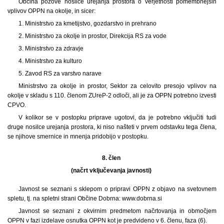
Občina pozove nosilce urejanja prostora o verjetnosti pomembnejših
vplivov OPPN na okolje, in sicer:
1. Ministrstvo za kmetijstvo, gozdarstvo in prehrano
2. Ministrstvo za okolje in prostor, Direkcija RS za vode
3. Ministrstvo za zdravje
4. Ministrstvo za kulturo
5. Zavod RS za varstvo narave
Ministrstvo za okolje in prostor, Sektor za celovito presojo vplivov na
okolje v skladu s 110. členom ZUreP-2 odloči, ali je za OPPN potrebno izvesti
CPVO.
V kolikor se v postopku priprave ugotovi, da je potrebno vključiti tudi
druge nosilce urejanja prostora, ki niso našteti v prvem odstavku tega člena,
se njihove smernice in mnenja pridobijo v postopku.
8. člen
(načrt vključevanja javnosti)
Javnost se seznani s sklepom o pripravi OPPN z objavo na svetovnem
spletu, tj. na spletni strani Občine Dobrna: www.dobrna.si
Javnost se seznani z okvirnim predmetom načrtovanja in območjem
OPPN v fazi izdelave osnutka OPPN kot je predvideno v 6. členu, faza (6).