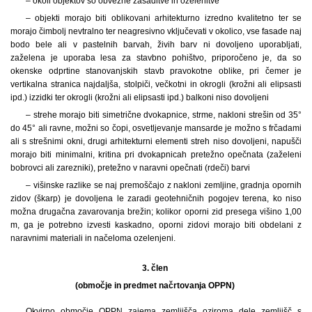
– okoli objektov so obvezne zasaditve in ozelenitve
– objekti morajo biti oblikovani arhitekturno izredno kvalitetno ter se
morajo čimbolj nevtralno ter neagresivno vključevati v okolico, vse fasade naj
bodo bele ali v pastelnih barvah, živih barv ni dovoljeno uporabljati,
zaželena je uporaba lesa za stavbno pohištvo, priporočeno je, da so
okenske odprtine stanovanjskih stavb pravokotne oblike, pri čemer je
vertikalna stranica najdaljša, stolpiči, večkotni in okrogli (krožni ali elipsasti
ipd.) izzidki ter okrogli (krožni ali elipsasti ipd.) balkoni niso dovoljeni
– strehe morajo biti simetrične dvokapnice, strme, nakloni strešin od 35°
do 45° ali ravne, možni so čopi, osvetljevanje mansarde je možno s frčadami
ali s strešnimi okni, drugi arhitekturni elementi streh niso dovoljeni, napušči
morajo biti minimalni, kritina pri dvokapnicah pretežno opečnata (zaželeni
bobrovci ali zarezniki), pretežno v naravni opečnati (rdeči) barvi
– višinske razlike se naj premoščajo z nakloni zemljine, gradnja opornih
zidov (škarp) je dovoljena le zaradi geotehničnih pogojev terena, ko niso
možna drugačna zavarovanja brežin; kolikor oporni zid presega višino 1,00
m, ga je potrebno izvesti kaskadno, oporni zidovi morajo biti obdelani z
naravnimi materiali in načeloma ozelenjeni.
3. člen
(območje in predmet načrtovanja OPPN)
Okvirno območje OPPN zajema zemljišča oziroma dele zemljišč s