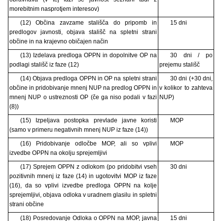
morebitnim nasprotjem interesov)
(12) Občina zavzame stališča do pripomb in
15 dni
predlogov javnosti, objava stališč na spletni strani
občine in na krajevno običajen način
(13) Izdelava predloga OPPN in dopolnitve OP na
30 dni / po
podlagi stališč iz faze (12)
prejemu stališč
(14) Objava predloga OPPN in OP na spletni strani
30 dni (+30 dni,
občine in pridobivanje mnenj NUP na predlog OPPN in
v kolikor to zahteva
mnenj NUP o ustreznosti OP (če ga niso podali v fazi
NUP)
(8))
(15) Izpeljava postopka prevlade javne koristi
MOP
(samo v primeru negativnih mnenj NUP iz faze (14))
(16) Pridobivanje odločbe MOP, ali so vplivi
MOP
izvedbe OPPN na okolju sprejemljivi
(17) Sprejem OPPN z odlokom (po pridobitvi vseh
30 dni
pozitivnih mnenj iz faze (14) in ugotovitvi MOP iz faze
(16), da so vplivi izvedbe predloga OPPN na kolje
sprejemljivi, objava odloka v uradnem glasilu in spletni
strani občine
(18) Posredovanje Odloka o OPPN na MOP, javna
15 dni