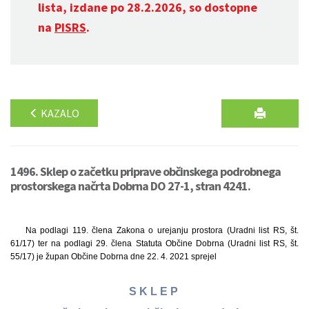
lista, izdane po 28.2.2026, so dostopne
na
PISRS
.
KAZALO
1496. Sklep o začetku priprave občinskega podrobnega
prostorskega načrta Dobrna DO 27-1, stran 4241.
Na podlagi 119. člena Zakona o urejanju prostora (Uradni list RS, št.
61/17) ter na podlagi 29. člena Statuta Občine Dobrna (Uradni list RS, št.
55/17) je župan Občine Dobrna dne 22. 4. 2021 sprejel
S K L E P