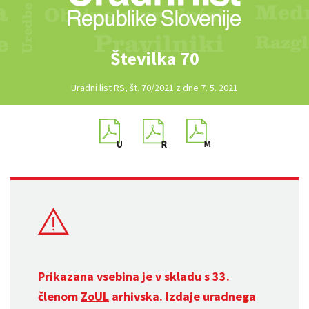
Številka 70
Uradni list RS, št. 70/2021 z dne 7. 5. 2021
Prikazana vsebina je v skladu s 33.
členom
ZoUL
arhivska. Izdaje uradnega