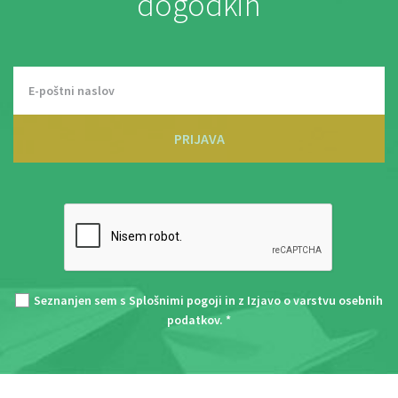
dogodkih
PRIJAVA
Seznanjen sem s
Splošnimi pogoji
in z
Izjavo o varstvu osebnih
podatkov
. *