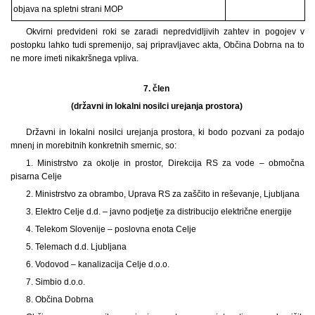
objava na spletni strani MOP
Okvirni predvideni roki se zaradi nepredvidljivih zahtev in pogojev v
postopku lahko tudi spremenijo, saj pripravljavec akta, Občina Dobrna na to
ne more imeti nikakršnega vpliva.
7. člen
(državni in lokalni nosilci urejanja prostora)
Državni in lokalni nosilci urejanja prostora, ki bodo pozvani za podajo
mnenj in morebitnih konkretnih smernic, so:
1. Ministrstvo za okolje in prostor, Direkcija RS za vode – območna
pisarna Celje
2. Ministrstvo za obrambo, Uprava RS za zaščito in reševanje, Ljubljana
3. Elektro Celje d.d. – javno podjetje za distribucijo električne energije
4. Telekom Slovenije – poslovna enota Celje
5. Telemach d.d. Ljubljana
6. Vodovod – kanalizacija Celje d.o.o.
7. Simbio d.o.o.
8. Občina Dobrna