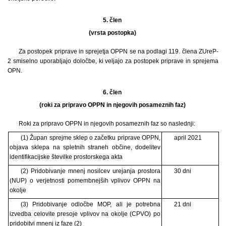
5. člen
(vrsta postopka)
Za postopek priprave in sprejetja OPPN se na podlagi 119. člena ZUreP-
2 smiselno uporabljajo določbe, ki veljajo za postopek priprave in sprejema
OPN.
6. člen
(roki za pripravo OPPN in njegovih posameznih faz)
Roki za pripravo OPPN in njegovih posameznih faz so naslednji:
(1) Župan sprejme sklep o začetku priprave OPPN,
april 2021
objava sklepa na spletnih straneh občine, dodelitev
identifikacijske številke prostorskega akta
(2) Pridobivanje mnenj nosilcev urejanja prostora
30 dni
(NUP) o verjetnosti pomembnejših vplivov OPPN na
okolje
(3) Pridobivanje odločbe MOP, ali je potrebna
21 dni
izvedba celovite presoje vplivov na okolje (CPVO) po
pridobitvi mnenj iz faze (2)