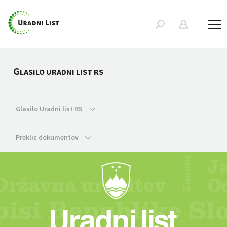
G
LASILO URADNI LIST RS
Glasilo Uradni list RS
Preklic dokumentov