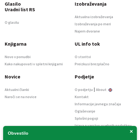
Glasilo
Izobraževanja
Uradni list RS
Aktualna izobraževanja
O glasilu
Izobraževanja po meri
Najem dvorane
Knjigarna
UL info tok
Novo v ponudbi
O storitvi
Kako nakupovati v spletni knjigarni
Preizkusi brezplačno
Novice
Podjetje
|
Aktualni članki
O podjetju
About
Naroči se na novice
Kontakt
Informacije javnega značaja
Oglaševanje
Splošni pogoji
Izjava o varstvu osebnih podatkov
×
E-dražbe
Obvestilo