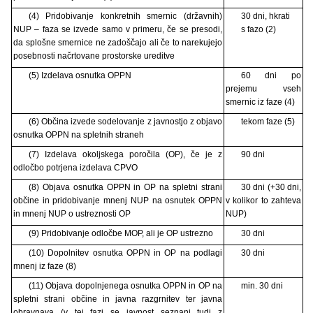
(4) Pridobivanje konkretnih smernic (državnih)
30 dni, hkrati
NUP – faza se izvede samo v primeru, če se presodi,
s fazo (2)
da splošne smernice ne zadoščajo ali če to narekujejo
posebnosti načrtovane prostorske ureditve
(5) Izdelava osnutka OPPN
60 dni po
prejemu vseh
smernic iz faze (4)
(6) Občina izvede sodelovanje z javnostjo z objavo
tekom faze (5)
osnutka OPPN na spletnih straneh
(7) Izdelava okoljskega poročila (OP), če je z
90 dni
odločbo potrjena izdelava CPVO
(8) Objava osnutka OPPN in OP na spletni strani
30 dni (+30 dni,
občine in pridobivanje mnenj NUP na osnutek OPPN
v kolikor to zahteva
in mnenj NUP o ustreznosti OP
NUP)
(9) Pridobivanje odločbe MOP, ali je OP ustrezno
30 dni
(10) Dopolnitev osnutka OPPN in OP na podlagi
30 dni
mnenj iz faze (8)
(11) Objava dopolnjenega osnutka OPPN in OP na
min. 30 dni
spletni strani občine in javna razgrnitev ter javna
obravnava (v tej fazi se javnost seznani tudi z