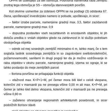
OPPN se izdelujejo za del območja. Podrobna namenska raba zemljišč
znotraj tega območja je SS – območja stanovanjskih površin.
Kot okvirne usmeritve za izdelavo OPPN se na podlagi (3) odstavka 67.
člena, upoštevajoč investicijsko namero iz pobude, upoštevajo, in sicer:
– faktor izrabe parcele, namenjene gradnji max. 3,5, faktor zazidanosti
parcele, namenjene gradnji max. 0,9
– dopustna postavitev vseh nezahtevnih in enostavnih objektov, ki jih
določa uredba o vrstah objektov glede na zahtevnost in ki služijo potrebam
obstoječega objekta
– odmik od mej sosednjih zemljišč minimalno 4 m, lahko manj, če s tem
soglaša lastnik sosednjega zemljišča in so zagotovljeni svetlobnotehnični,
požarnovarnostni, sanitarni in drugi pogoji ter da je možno vzdrževanje in
raba objektov v okviru parcele, namenjene gradnji, izjema so ograje, ki se
lahko postavijo do meje zemljiških parcel
– tlorisna površina se prilagajaja funkciji objekta
– etažnost max. K+P+1+M, pri čemer mora biti klet v celoti vkopana,
kolenčni zid v mansardi pa ne presega višine 0,00 m ali max. K+P+M, pri
čemer je lahko klet delno vkopana, kolenčni zid v mansardi pa ne presega
višine 0,80 m
– zaželeno ohranjanje regionalnih arhitekturnih posebnosti, in sicer
podolžnih tlorisov stavb