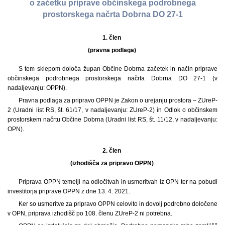
o začetku priprave občinskega podrobnega
prostorskega načrta Dobrna DO 27-1
1. člen
(pravna podlaga)
S tem sklepom določa župan Občine Dobrna začetek in način priprave
občinskega podrobnega prostorskega načrta Dobrna DO 27-1 (v
nadaljevanju: OPPN).
Pravna podlaga za pripravo OPPN je Zakon o urejanju prostora – ZUreP-
2 (Uradni list RS, št. 61/17, v nadaljevanju: ZUreP-2) in Odlok o občinskem
prostorskem načrtu Občine Dobrna (Uradni list RS, št. 11/12, v nadaljevanju:
OPN).
2. člen
(izhodišča za pripravo OPPN)
Priprava OPPN temelji na odločitvah in usmeritvah iz OPN ter na pobudi
investitorja priprave OPPN z dne 13. 4. 2021.
Ker so usmeritve za pripravo OPPN celovito in dovolj podrobno določene
v OPN, priprava izhodišč po 108. členu ZUreP-2 ni potrebna.