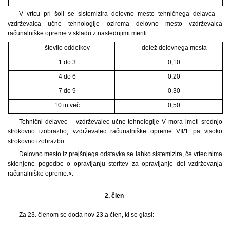
V vrtcu pri šoli se sistemizira delovno mesto tehničnega delavca –
vzdrževalca učne tehnologije oziroma delovno mesto vzdrževalca
računalniške opreme v skladu z naslednjimi merili:
število oddelkov
delež delovnega mesta
1 do 3
0,10
4 do 6
0,20
7 do 9
0,30
10 in več
0,50
Tehnični delavec – vzdrževalec učne tehnologije V mora imeti srednjo
strokovno izobrazbo, vzdrževalec računalniške opreme VII/1 pa visoko
strokovno izobrazbo.
Delovno mesto iz prejšnjega odstavka se lahko sistemizira, če vrtec nima
sklenjene pogodbe o opravljanju storitev za opravljanje del vzdrževanja
računalniške opreme.«.
2. člen
Za 23. členom se doda nov 23.a člen, ki se glasi: