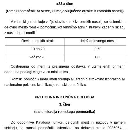
»23.a člen
(romski pomočnik za vrtce, ki imajo vključene otroke iz romskih naselij)
V vrtcu, ki ga obiskuje večje število otrok iz romskih naselij, se sistemizira
delovno mesto romski pomočnik, kot tehnično administrativni kader, v skladu
z naslednjimi merili:
število romskih otrok
delež delovnega mesta
10 do 20
0,50
več kot 20
1,00
Odstopanja od meril iz prejšnjega odstavka v utemeljenih primerih
odobri na podlagi vloge vrtca ministrstvo.
Romski pomočnik mora imeti srednjo ali srednjo strokovno izobrazbo ali
nacionalno poklicno kvalifikacijo romski pomočnik.«.
PREHODNA IN KONČNA DOLOČBA
3. člen
(sistemizacija romskega pomočnika)
Do dopolnitve Kataloga funkcij, delovnih mest in nazivov v javnem
sektorju, se romski pomočnik sistemizira na delovno mesto J035064 –