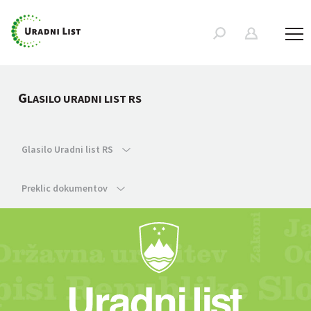
G
LASILO URADNI LIST RS
Glasilo Uradni list RS
Preklic dokumentov