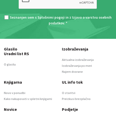
Seznanjen sem s
Splošnimi pogoji
in z
Izjavo o varstvu osebnih
podatkov
. *
Glasilo
Izobraževanja
Uradni list RS
Aktualna izobraževanja
O glasilu
Izobraževanja po meri
Najem dvorane
Knjigarna
UL info tok
Novo v ponudbi
O storitvi
Kako nakupovati v spletni knjigarni
Preizkusi brezplačno
Novice
Podjetje