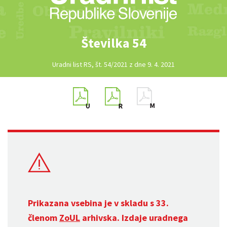
Številka 54
Uradni list RS, št. 54/2021 z dne 9. 4. 2021
Prikazana vsebina je v skladu s 33.
členom
ZoUL
arhivska. Izdaje uradnega