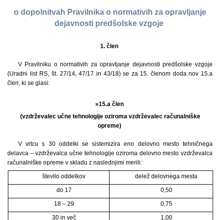
o dopolnitvah Pravilnika o normativih za opravljanje
dejavnosti predšolske vzgoje
1. člen
V Pravilniku o normativih za opravljanje dejavnosti predšolske vzgoje
(Uradni list RS, št. 27/14, 47/17 in 43/18) se za 15. členom doda nov 15.a
člen, ki se glasi:
»15.a člen
(vzdrževalec učne tehnologije oziroma vzdrževalec računalniške
opreme)
V vrtcu s 30 oddelki se sistemizira eno delovno mesto tehničnega
delavca – vzdrževalca učne tehnologije oziroma delovno mesto vzdrževalca
računalniške opreme v skladu z naslednjimi merili:
število oddelkov
delež delovnega mesta
do 17
0,50
18 – 29
0,75
30 in več
1,00