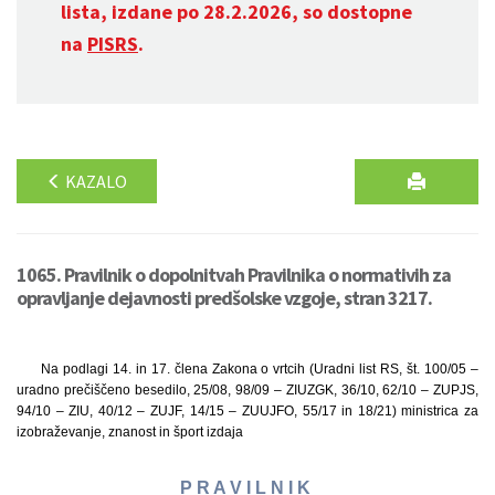
lista, izdane po 28.2.2026, so dostopne
na
PISRS
.
KAZALO
1065. Pravilnik o dopolnitvah Pravilnika o normativih za
opravljanje dejavnosti predšolske vzgoje, stran 3217.
Na podlagi 14. in 17. člena Zakona o vrtcih (Uradni list RS, št. 100/05 –
uradno prečiščeno besedilo, 25/08, 98/09 – ZIUZGK, 36/10, 62/10 – ZUPJS,
94/10 – ZIU, 40/12 – ZUJF, 14/15 – ZUUJFO, 55/17 in 18/21) ministrica za
izobraževanje, znanost in šport izdaja
P R A V I L N I K