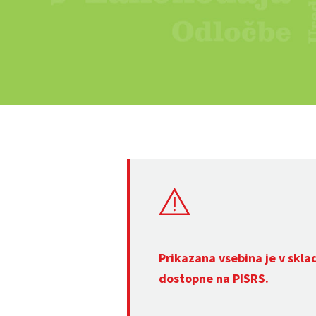
Prikazana vsebina je v skla
dostopne na
PISRS
.