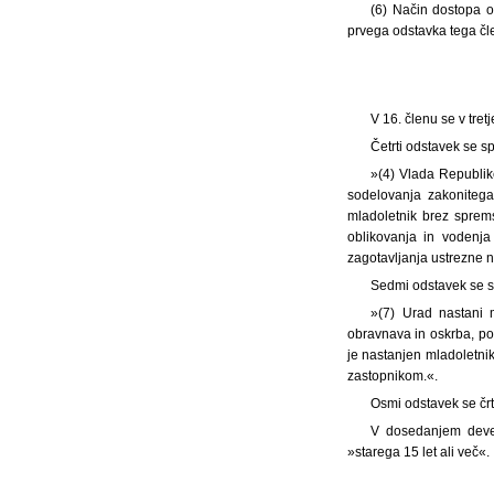
(6) Način dostopa o
prvega odstavka tega čle
V 16. členu se v tret
Četrti odstavek se s
»(4) Vlada Republik
sodelovanja zakonitega 
mladoletnik brez sprems
oblikovanja in vodenja
zagotavljanja ustrezne 
Sedmi odstavek se s
»(7) Urad nastani m
obravnava in oskrba, po
je nastanjen mladoletnik
zastopnikom.«.
Osmi odstavek se črt
V dosedanjem devet
»starega 15 let ali več«.