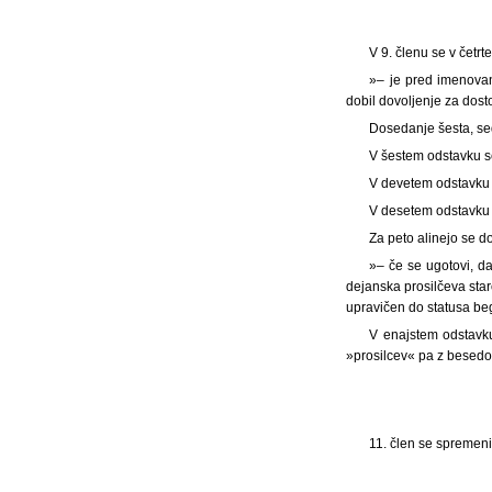
V 9. členu se v četrt
»– je pred imenovan
dobil dovoljenje za dos
Dosedanje šesta, se
V šestem odstavku s
V devetem odstavku
V desetem odstavku s
Za peto alinejo se do
»– če se ugotovi, da
dejanska prosilčeva staro
upravičen do statusa beg
V enajstem odstavk
»prosilcev« pa z besed
11. člen se spremeni 