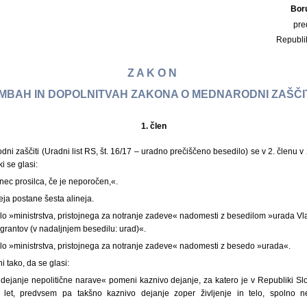
Bor
pre
Republi
Z A K O N
BAH IN DOPOLNITVAH ZAKONA O MEDNARODNI ZAŠČIT
1.
člen
i zaščiti (Uradni list RS, št. 16/17 – uradno prečiščeno besedilo) se v 2. členu v 2
i se glasi:
nec prosilca, če je neporočen,«.
ja postane šesta alineja.
ilo »ministrstva, pristojnega za notranje zadeve« nadomesti z besedilom »urada V
grantov (v nadaljnjem besedilu: urad)«.
ilo »ministrstva, pristojnega za notranje zadeve« nadomesti z besedo »urada«.
i tako, da se glasi:
dejanje nepolitične narave« pomeni kaznivo dejanje, za katero je v Republiki Sl
 let, predvsem pa takšno kaznivo dejanje zoper življenje in telo, spolno ned