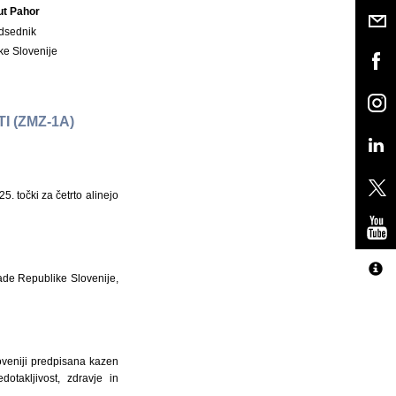
ut Pahor
dsednik
ke Slovenije
I (ZMZ-1A)
5. točki za četrto alinejo
lade Republike Slovenije,
oveniji predpisana kazen
otakljivost, zdravje in