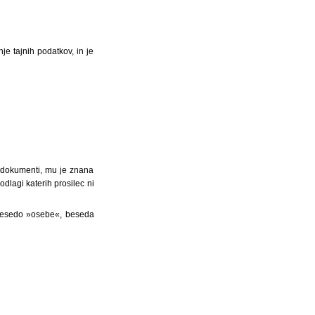
e tajnih podatkov, in je
mi dokumenti, mu je znana
odlagi katerih prosilec ni
besedo »osebe«, beseda