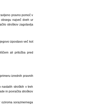
pravljeno pravno pomoč v
v obsegu največ dveh ur
ačilo stroškov zagotavlja
njegovo izpostavo več kot
iščem ali pritožba pred
primeru izrednih pravnih
nastalih stroških v treh
de in povračila stroškov
kov oziroma sorazmernega