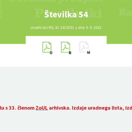
Številka 54
Uradni list RS, št. 54/2021 z dne 9. 4. 2021
du s 33. členom
ZoUL
arhivska. Izdaje uradnega lista, iz