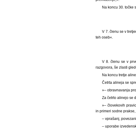
Na koncu 30. točke s
V 7. členu se v tret
teh oseb«.
V 8. členu se v pr
razgovora, še zlasti gled
Na koncu tretje alin
Četrta alineja se spr
»– obravnavanja pro
Za četrto alinejo se 
»– človekovih pravi
in primeri sodne prakse,
– vprašanj, povezani
– uporabe izvedenski