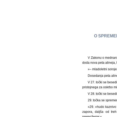
O SPREMEM
V Zakonu o mednarodn
doda nova peta alineja, k
»– mladoletni soroje
Dosedanja peta aline
V 27. točki se besed
pristojnega za oskrbo mi
V 28. točki se besed
29. točka se spremen
»29. »hudo kaznivo 
zapora, daljša od treh
premoženje;«.