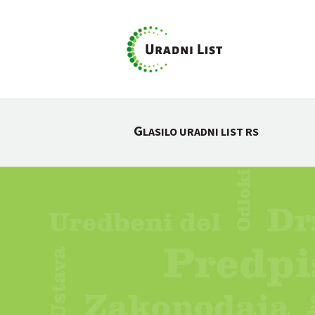
G
LASILO URADNI LIST RS