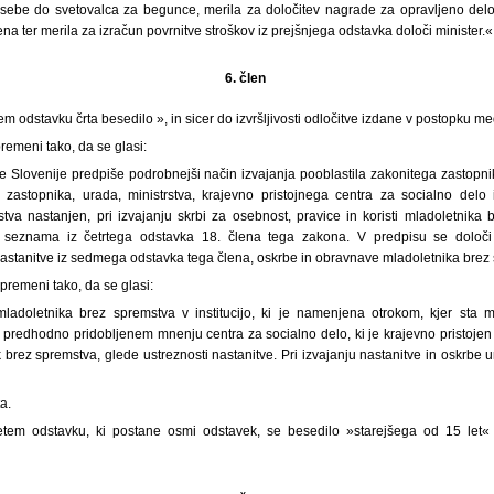
sebe do svetovalca za begunce, merila za določitev nagrade za opravljeno delo 
na ter merila za izračun povrnitve stroškov iz prejšnjega odstavka določi minister.«
6. člen
jem odstavku črta besedilo », in sicer do izvršljivosti odločitve izdane v postopku 
premeni tako, da se glasi:
e Slovenije predpiše podrobnejši način izvajanja pooblastila zakonitega zastop
zastopnika, urada, ministrstva, krajevno pristojnega centra za socialno delo 
tva nastanjen, pri izvajanju skrbi za osebnost, pravice in koristi mladoletnika 
 seznama iz četrtega odstavka 18. člena tega zakona. V predpisu se določi
nastanitve iz sedmega odstavka tega člena, oskrbe in obravnave mladoletnika brez
premeni tako, da se glasi:
ladoletnika brez spremstva v institucijo, ki je namenjena otrokom, kjer sta m
 predhodno pridobljenem mnenju centra za socialno delo, ki je krajevno pristoje
 brez spremstva, glede ustreznosti nastanitve. Pri izvajanju nastanitve in oskrbe 
a.
em odstavku, ki postane osmi odstavek, se besedilo »starejšega od 15 let«