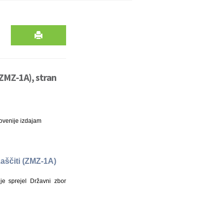
ZMZ-1A), stran
ovenije izdajam
aščiti (ZMZ-1A)
e sprejel Državni zbor