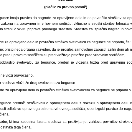
(plačilo za pravno pomoč)
egunce imajo pravico do nagrade za opravljeno delo in do povračila stroškov za o
m zakonu na upravnem in vrhovnem sodišču, vključno s stroški storitev tolmača 
kih strani v okviru priprave pravnega sredstva. Sredstva za izplačilo nagrad in povr
de za opravljeno delo in povračilo stroškov svetovalcu za begunce ne pripada, če:
enc pristojnega organa razvidno, da je prosilec samovoljno zapustil azilni dom ali 
ožbe pred upravnim sodiščem ali pred vložitvijo pritožbe pred vrhovnim sodiščem,
ooblastilo svetovalcu za begunce, preden je vložena tožba pred upravnim sod
 ne vloži pravočasno,
o sredstvo vložil že drug svetovalec za begunce.
ade za opravljeno delo in povračilo stroškov svetovalcem za begunce ne pripada v 
egunce predloži stroškovnik o opravljenem delu z dokazili o opravljenem delu in 
ti odločitve upravnega oziroma vrhovnega sodišča, sicer izgubi pravico do nagra
člena.
osebe, ki ima zadostna lastna sredstva za preživljanje, zahteva povrnitev stroš
odstavka tega člena.