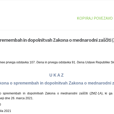
KOPIRAJ POVEZAVO
premembah in dopolnitvah Zakona o mednarodni zaščiti (
inee prvega odstavka 107. člena in prvega odstavka 91. člena Ustave Republike Sl
U K A Z
Zakona o spremembah in dopolnitvah Zakona o mednarodni z
 spremembah in dopolnitvah Zakona o mednarodni zaščiti (ZMZ-1A), ki ga j
seji dne 26. marca 2021.
0
rila 2021