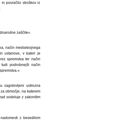
in povračilo stroškov iz
.
mednarodne zaščite«.
nika, način medsebojnega
in ustanove, v kateri je
brez spremstva ter način
 tudi podrobnejši način
 spremstva.«.
u zagotovljeni ustrezna
n za območje, na katerem
urad sodeluje z zakonitim
 nadomesti z besedilom