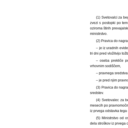
(1) Svetovalci za b
zvezi s postopki po te
oziroma štirih prevajals
ministrstvo.
(2) Pravica do nagra
– je iz uradnih evid
tri dni pred vložitvijo t
– oseba prekliče p
vrhovnim sodiščem,
– pravnega sredstva
– je pred njim pravn
(3) Pravica do nagr
sredstev.
(4) Svetovalec za b
mesecih po pravnomočnos
iz prvega odstavka tega 
(5) Ministrstvo od 
dela stroškov iz prvega 