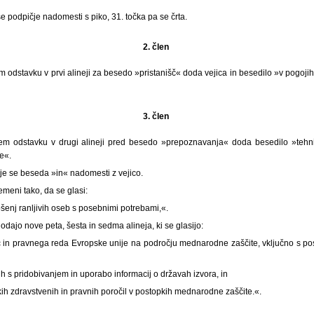
e podpičje nadomesti s piko, 31. točka pa se črta.
2. člen
jem odstavku v prvi alineji za besedo »pristanišč« doda vejica in besedilo »v pogoji
3. člen
vem odstavku v drugi alineji pred besedo »prepoznavanja« doda besedilo »tehn
e«.
eje se beseda »in« nadomesti z vejico.
emeni tako, da se glasi:
šenj ranljivih oseb s posebnimi potrebami,«.
dodajo nove peta, šesta in sedma alineja, ki se glasijo:
c in pravnega reda Evropske unije na področju mednarodne zaščite, vključno s po
h s pridobivanjem in uporabo informacij o državah izvora, in
h zdravstvenih in pravnih poročil v postopkih mednarodne zaščite.«.