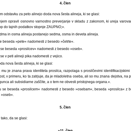
4. člen
em odstavku za peto alinejo doda nova šesta alineja, ki se glasi:
jem opravil osnovno varnostno preverjanje v skladu z zakonom, ki ureja varovanj
top do tajnih podatkov stopnje ZAUPNO;«.
dma in osma alineja postanejo sedma, osma in deveta alineja.
e beseda »pete« nadomesti z besedo »četrte«.
 se beseda »prosilcev« nadomesti z besedo »oseb«.
e v peti alineji pika nadomesti z vejico.
da nova šesta alineja, ki se glasi:
 mu je znana prava identiteta prosilca, razpolaga s prosilčevimi identifikacijski
st, v primeru, ko ta zatrjuje, da je mladoletna oseba, ali so mu znana dejstva, na p
unca ali subsidiarne zaščite, a o tem ne obvesti pristojnega organa.«.
u se beseda »prosilcem« nadomesti z besedo »osebam«, beseda »prosilca« z 
o »oseb«.
5. člen
tako, da se glasi:
»11. člen