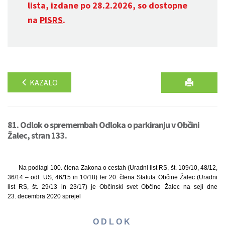
lista, izdane po 28.2.2026, so dostopne
na
PISRS
.
KAZALO
81. Odlok o spremembah Odloka o parkiranju v Občini
Žalec, stran 133.
Na podlagi 100. člena Zakona o cestah (Uradni list RS, št. 109/10, 48/12,
36/14 – odl. US, 46/15 in 10/18) ter 20. člena Statuta Občine Žalec (Uradni
list RS, št. 29/13 in 23/17) je Občinski svet Občine Žalec na seji dne
23. decembra 2020 sprejel
O D L O K