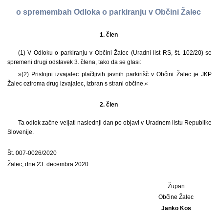
o spremembah Odloka o parkiranju v Občini Žalec
1. člen
(1) V Odloku o parkiranju v Občini Žalec (Uradni list RS, št. 102/20) se
spremeni drugi odstavek 3. člena, tako da se glasi:
»(2) Pristojni izvajalec plačljivih javnih parkirišč v Občini Žalec je JKP
Žalec oziroma drug izvajalec, izbran s strani občine.«
2. člen
Ta odlok začne veljati naslednji dan po objavi v Uradnem listu Republike
Slovenije.
Št. 007-0026/2020
Žalec, dne 23. decembra 2020
Župan
Občine Žalec
Janko Kos