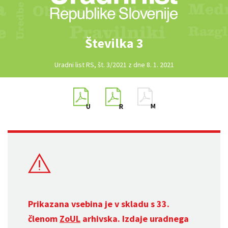
Številka 3
Uradni list RS, št. 3/2021 z dne 8. 1. 2021
Prikazana vsebina je v skladu s 33.
členom
ZoUL
arhivska. Izdaje uradnega