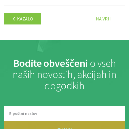
KAZALO
NA VRH
Bodite obveščeni
o vseh
naših novostih, akcijah in
dogodkih
PRIJAVA