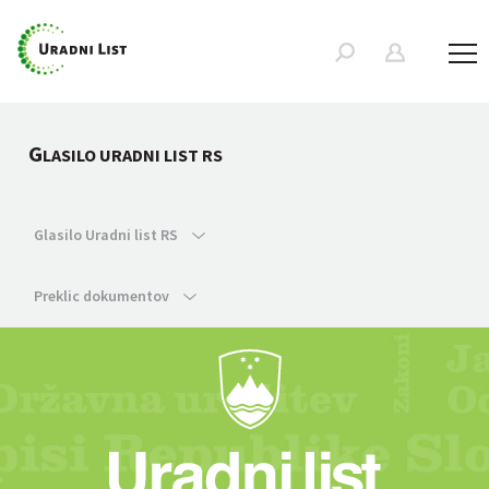
G
LASILO URADNI LIST RS
Glasilo Uradni list RS
Preklic dokumentov