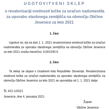
U G O T O V I T V E N I S K L E P
o revalorizaciji vrednosti točke za izračun nadomestila
za uporabo stavbnega zemljišča na območju Občine
Jesenice za leto 2021
1. člen
Ugotovi se, da na dan 1. 1. 2021 revalorizirana vrednost točke za izračun
nadomestila za uporabo stavbnega zemljišča na območju Občine Jesenice
za leto 2021 znaša mesečno: 0,001545 €.
2. člen
Ta sklep se objavi v Uradnem listu Republike Slovenije. Revalorizirana
vrednost točke za izračun nadomestila za uporabo stavbnega zemljišča na
območju Občine Jesenice za leto 2021 se uporablja od 1. 1. 2021 dalje.
Št. 422-1/2021
Jesenice, dne 4. januarja 2021
Župan
Občine Jesenice