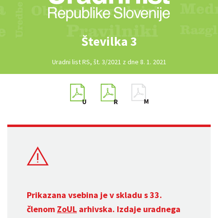
Številka 3
Uradni list RS, št. 3/2021 z dne 8. 1. 2021
Prikazana vsebina je v skladu s 33.
členom
ZoUL
arhivska. Izdaje uradnega