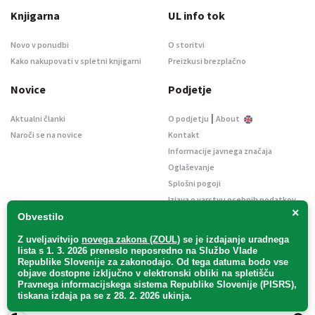
Knjigarna
UL info tok
Novo v ponudbi
O storitvi
Kako nakupovati v spletni knjigarni
Preizkusi brezplačno
Novice
Podjetje
|
Aktualni članki
O podjetju
About
Naroči se na novice
Kontakt
Informacije javnega značaja
Oglaševanje
Splošni pogoji
Izjava o varstvu osebnih podatkov
×
E-dražbe
Obvestilo
Z uveljavitvijo
novega zakona (ZOUL)
se je
izdajanje uradnega
lista s 1. 3. 2026 preneslo
neposredno
na Službo Vlade
Republike Slovenije za zakonodajo
. Od tega datuma bodo vse
objave dostopne izključno v elektronski obliki na spletišču
Pravnega informacijskega sistema Republike Slovenije (PISRS),
Uradni list d. o. o. – v likvidaciji / Vse pravice pridržane.
tiskana izdaja pa se z 28. 2. 2026 ukinja.
Pravna obvestila
/
Piškotki
/ Avtorji:
TriTim spletna agencija
v sodelovanju z