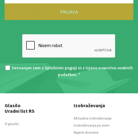
PRIJAVA
Seznanjen sem s
Splošnimi pogoji
in z
Izjavo o varstvu osebnih
podatkov
. *
Glasilo
Izobraževanja
Uradni list RS
Aktualna izobraževanja
O glasilu
Izobraževanja po meri
Najem dvorane