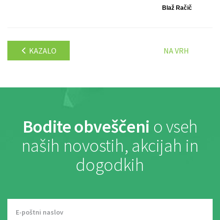
Blaž Račič
KAZALO
NA VRH
Bodite obveščeni
o vseh
naših novostih, akcijah in
dogodkih