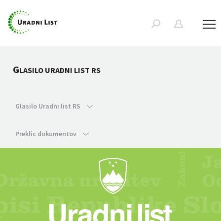
G
LASILO URADNI LIST RS
Glasilo Uradni list RS
Preklic dokumentov