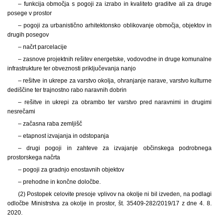
– funkcija območja s pogoji za izrabo in kvaliteto graditve ali za druge
posege v prostor
– pogoji za urbanistično arhitektonsko oblikovanje območja, objektov in
drugih posegov
– načrt parcelacije
– zasnove projektnih rešitev energetske, vodovodne in druge komunalne
infrastrukture ter obveznosti priključevanja nanjo
– rešitve in ukrepe za varstvo okolja, ohranjanje narave, varstvo kulturne
dediščine ter trajnostno rabo naravnih dobrin
– rešitve in ukrepi za obrambo ter varstvo pred naravnimi in drugimi
nesrečami
– začasna raba zemljišč
– etapnost izvajanja in odstopanja
– drugi pogoji in zahteve za izvajanje občinskega podrobnega
prostorskega načrta
– pogoji za gradnjo enostavnih objektov
– prehodne in končne določbe.
(2) Postopek celovite presoje vplivov na okolje ni bil izveden, na podlagi
odločbe Ministrstva za okolje in prostor, št. 35409-282/2019/17 z dne 4. 8.
2020.