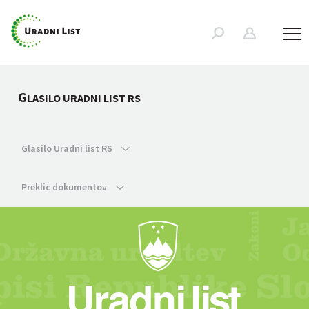
G
LASILO URADNI LIST RS
Glasilo Uradni list RS
Preklic dokumentov