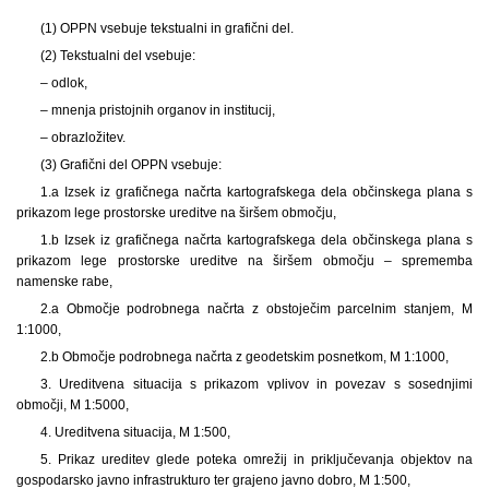
(1) OPPN vsebuje tekstualni in grafični del.
(2) Tekstualni del vsebuje:
– odlok,
– mnenja pristojnih organov in institucij,
– obrazložitev.
(3) Grafični del OPPN vsebuje:
1.a Izsek iz grafičnega načrta kartografskega dela občinskega plana s
prikazom lege prostorske ureditve na širšem območju,
1.b Izsek iz grafičnega načrta kartografskega dela občinskega plana s
prikazom lege prostorske ureditve na širšem območju – sprememba
namenske rabe,
2.a Območje podrobnega načrta z obstoječim parcelnim stanjem, M
1:1000,
2.b Območje podrobnega načrta z geodetskim posnetkom, M 1:1000,
3. Ureditvena situacija s prikazom vplivov in povezav s sosednjimi
območji, M 1:5000,
4. Ureditvena situacija, M 1:500,
5. Prikaz ureditev glede poteka omrežij in priključevanja objektov na
gospodarsko javno infrastrukturo ter grajeno javno dobro, M 1:500,