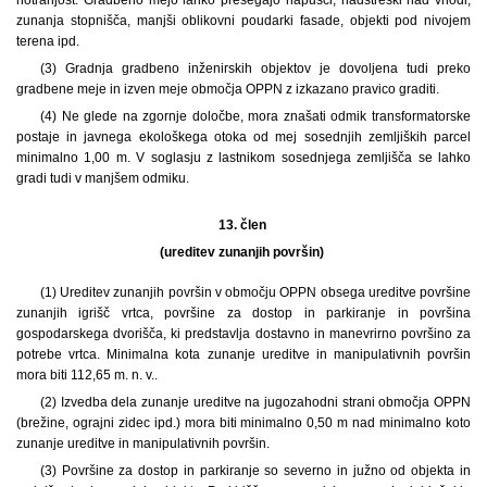
zunanja stopnišča, manjši oblikovni poudarki fasade, objekti pod nivojem
terena ipd.
(3) Gradnja gradbeno inženirskih objektov je dovoljena tudi preko
gradbene meje in izven meje območja OPPN z izkazano pravico graditi.
(4) Ne glede na zgornje določbe, mora znašati odmik transformatorske
postaje in javnega ekološkega otoka od mej sosednjih zemljiških parcel
minimalno 1,00 m. V soglasju z lastnikom sosednjega zemljišča se lahko
gradi tudi v manjšem odmiku.
13. člen
(ureditev zunanjih površin)
(1) Ureditev zunanjih površin v območju OPPN obsega ureditve površine
zunanjih igrišč vrtca, površine za dostop in parkiranje in površina
gospodarskega dvorišča, ki predstavlja dostavno in manevrirno površino za
potrebe vrtca. Minimalna kota zunanje ureditve in manipulativnih površin
mora biti 112,65 m. n. v..
(2) Izvedba dela zunanje ureditve na jugozahodni strani območja OPPN
(brežine, ograjni zidec ipd.) mora biti minimalno 0,50 m nad minimalno koto
zunanje ureditve in manipulativnih površin.
(3) Površine za dostop in parkiranje so severno in južno od objekta in