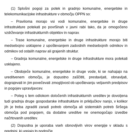
(1) Splošni pogoji za potek in gradnjo komunalne, energetske in
telekomunikacijske infrastrukture v območju OPPN so:
– Praviloma morajo vsi vodi komunalne, energetske in druge
infrastrukture potekati po površinah v javni rabi tako, da je omogočeno
vzdrževanje infrastrukturnih objektov in naprav.
– Trase komunalne, energetske in druge infrastrukture morajo biti
medsebojno usklajene z upoštevanjem zadostnih medsebojnih odmikov in
odmikov od ostalih naprav ali grajenih struktur.
– Gradnja komunalne, energetske in druge infrastrukture mora potekati
usklajeno.
– Obstoječe komunalne, energetske in druge vode, ki se nahajajo na
ureditvenem območju, je dopustno zaščititi, prestavljati, obnavljati,
dograjevati in jim povečevati zmogljivost ob upoštevanju veljavnih predpisov
in pogojev upravljavcev.
– Poleg s tem odlokom določenih infrastrukturnih ureditev je dovoljena
tudi gradnja druge gospodarske infrastrukture in priključkov nanjo, v kolikor
jih je treba zgraditi zaradi potreb območja ali sistemskih potreb širšega
območja pod pogojem, da dodatne ureditve ne onemogočajo izvedbe
načrtovanih ureditev.
(2) Dopustna je uporaba vseh obnovljivih virov energije v skladu s
predpisi, ki urejajo to področje.