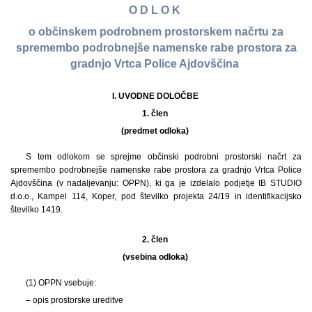
O D L O K
o občinskem podrobnem prostorskem načrtu za
spremembo podrobnejše namenske rabe prostora za
gradnjo Vrtca Police Ajdovščina
I. UVODNE DOLOČBE
1. člen
(predmet odloka)
S tem odlokom se sprejme občinski podrobni prostorski načrt za
spremembo podrobnejše namenske rabe prostora za gradnjo Vrtca Police
Ajdovščina (v nadaljevanju: OPPN), ki ga je izdelalo podjetje IB STUDIO
d.o.o., Kampel 114, Koper, pod številko projekta 24/19 in identifikacijsko
številko 1419.
2. člen
(vsebina odloka)
(1) OPPN vsebuje:
– opis prostorske ureditve