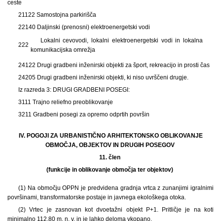
ceste
21122 Samostojna parkirišča
22140 Daljinski (prenosni) elektroenergetski vodi
Lokalni cevovodi, lokalni elektroenergetski vodi in lokalna
222
komunikacijska omrežja
24122 Drugi gradbeni inženirski objekti za šport, rekreacijo in prosti čas
24205 Drugi gradbeni inženirski objekti, ki niso uvrščeni drugje.
Iz razreda 3: DRUGI GRADBENI POSEGI:
3111 Trajno reliefno preoblikovanje
3211 Gradbeni posegi za opremo odprtih površin
IV. POGOJI ZA URBANISTIČNO ARHITEKTONSKO OBLIKOVANJE
OBMOČJA, OBJEKTOV IN DRUGIH POSEGOV
11. člen
(funkcije in oblikovanje območja ter objektov)
(1) Na območju OPPN je predvidena gradnja vrtca z zunanjimi igralnimi
površinami, transformatorske postaje in javnega ekološkega otoka.
(2) Vrtec je zasnovan kot dvoetažni objekt P+1. Pritličje je na koti
minimalno 112,80 m. n. v. in je lahko deloma vkopano.