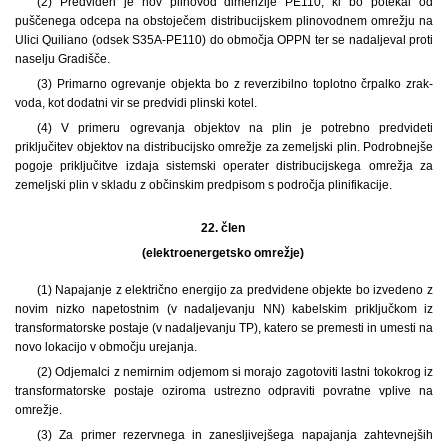
(2) Predviden je nov plinovod dimenzije PE110, ki bo potekal od
puščenega odcepa na obstoječem distribucijskem plinovodnem omrežju na
Ulici Quiliano (odsek S35A-PE110) do območja OPPN ter se nadaljeval proti
naselju Gradišče.
(3) Primarno ogrevanje objekta bo z reverzibilno toplotno črpalko zrak-
voda, kot dodatni vir se predvidi plinski kotel.
(4) V primeru ogrevanja objektov na plin je potrebno predvideti
priključitev objektov na distribucijsko omrežje za zemeljski plin. Podrobnejše
pogoje priključitve izdaja sistemski operater distribucijskega omrežja za
zemeljski plin v skladu z občinskim predpisom s področja plinifikacije.
22. člen
(elektroenergetsko omrežje)
(1) Napajanje z električno energijo za predvidene objekte bo izvedeno z
novim nizko napetostnim (v nadaljevanju NN) kabelskim priključkom iz
transformatorske postaje (v nadaljevanju TP), katero se premesti in umesti na
novo lokacijo v območju urejanja.
(2) Odjemalci z nemirnim odjemom si morajo zagotoviti lastni tokokrog iz
transformatorske postaje oziroma ustrezno odpraviti povratne vplive na
omrežje.
(3) Za primer rezervnega in zanesljivejšega napajanja zahtevnejših