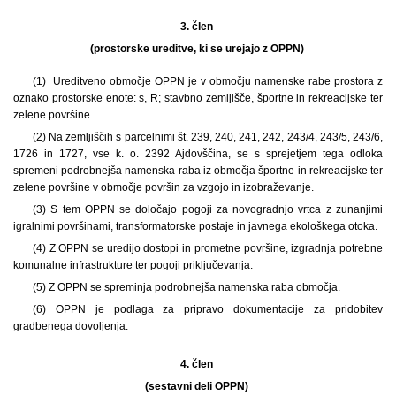
3. člen
(prostorske ureditve, ki se urejajo z OPPN)
(1) Ureditveno območje OPPN je v območju namenske rabe prostora z
oznako prostorske enote: s, R; stavbno zemljišče, športne in rekreacijske ter
zelene površine.
(2) Na zemljiščih s parcelnimi št. 239, 240, 241, 242, 243/4, 243/5, 243/6,
1726 in 1727, vse k. o. 2392 Ajdovščina, se s sprejetjem tega odloka
spremeni podrobnejša namenska raba iz območja športne in rekreacijske ter
zelene površine v območje površin za vzgojo in izobraževanje.
(3) S tem OPPN se določajo pogoji za novogradnjo vrtca z zunanjimi
igralnimi površinami, transformatorske postaje in javnega ekološkega otoka.
(4) Z OPPN se uredijo dostopi in prometne površine, izgradnja potrebne
komunalne infrastrukture ter pogoji priključevanja.
(5) Z OPPN se spreminja podrobnejša namenska raba območja.
(6) OPPN je podlaga za pripravo dokumentacije za pridobitev
gradbenega dovoljenja.
4. člen
(sestavni deli OPPN)