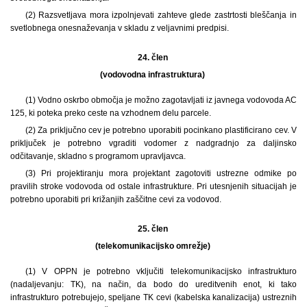
(2) Razsvetljava mora izpolnjevati zahteve glede zastrtosti bleščanja in
svetlobnega onesnaževanja v skladu z veljavnimi predpisi.
24. člen
(vodovodna infrastruktura)
(1) Vodno oskrbo območja je možno zagotavljati iz javnega vodovoda AC
125, ki poteka preko ceste na vzhodnem delu parcele.
(2) Za priključno cev je potrebno uporabiti pocinkano plastificirano cev. V
priključek je potrebno vgraditi vodomer z nadgradnjo za daljinsko
odčitavanje, skladno s programom upravljavca.
(3) Pri projektiranju mora projektant zagotoviti ustrezne odmike po
pravilih stroke vodovoda od ostale infrastrukture. Pri utesnjenih situacijah je
potrebno uporabiti pri križanjih zaščitne cevi za vodovod.
25. člen
(telekomunikacijsko omrežje)
(1) V OPPN je potrebno vključiti telekomunikacijsko infrastrukturo
(nadaljevanju: TK), na način, da bodo do ureditvenih enot, ki tako
infrastrukturo potrebujejo, speljane TK cevi (kabelska kanalizacija) ustreznih