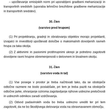
– upoštevanje emisijskih norm pri uporabljeni gradbeni mehanizaciji in
transportnih sredstvih (uporaba tehnično brezhibne gradbene mehanizacije
in transportnih sredstev).
30. člen
(varstvo pred hrupom)
(1) Pri projektiranju, gradnji in obratovanju objektov morajo projektanti,
izvajalci in investitorji upoštevati določbe o maksimalnih dovoljenih ravneh
hrupa za taka okolja.
(2) Z aktivnimi in pasivnimi protihrupnimi ukrepi je potrebno zagotoviti
dovoljene ravni hrupne obremenjenosti v delovnem in bivalnem okolju.
31. člen
(varstvo voda in tal)
(1) Vse posege v prostor je treba načrtovati tako, da se obstoječe
odtočne razmere ne bodo poslabšale, pri tem je treba paziti na obstoječe
odtočne jarke, ohranjanje oziroma zagotavljanje njihove ustrezne pretočnosti
in ustreznih odmikov zaradi vzdrževanja.
(2) Odvod padavinskih voda bo treba ustrezno urediti ter pri tem
zagotoviti, da ne bo škodljivega delovanja voda na obravnavanem območju.