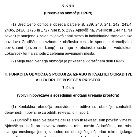
6. člen
(ureditveno območje OPPN)
(1) Ureditveno območje obsega parcele št. 239, 240, 241, 242, 243/4,
243/5, 243/6, 1726 in 1727, vse k. o. 2392 Ajdovščina, v velikosti 1,44 ha. Na
severu je omejeno z zelenimi površinami mesta in individualno stanovanjsko
pozidavo Gradišče, na vzhodu z občinsko cesto in športno rekreacijskimi
površinami (bazen in kamp), na jugu z občinsko cesto in vodotokom
Lokavšček ter na zahodu z zelenimi površinami mesta.
(2) Meja ureditvenega območja je prikazana v grafičnem delu OPPN.
III. FUNKCIJA OBMOČJA S POGOJI ZA IZRABO IN KVALITETO GRADITVE
ALI ZA DRUGE POSEGE V PROSTOR
7. člen
(vplivi in povezave s sosednjimi enotami urejanja prostora)
(1) Kontaktna območja predvidene ureditve so območje centralnih
dejavnosti in površine za oddih, rekreacijo in šport.
(2) Območje ureditve zajema del zelenih in rekreacijskih površin v mestu
Ajdovščina. Leži na severozahodnem robu mesta Ajdovščina, na robu
starega mestnega jedra, zahodno od obstoječega športno rekreacijskega