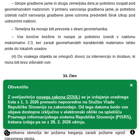
– Izkope gradbene jame in druga zemeljska dela je potrebno izvajati pod
geomehanskim nadzorom. V primeru varovanja gradbena jame, je potrebno
izdelati načrt varovanja gradbene jame oziroma predvideti širok izkop pod
ustreznimi nakloni.
– Temeljna tla morajo biti prevzeta s strani geomehanika.
– Vse končne brežine in nasipe je potrebno izvesti v naklonu
maksimalno 2:3, ker zaradi geomehanskih karakteristik materialov lahko
pride do lokalnih usadov.
(4) Do vsakega objekta se omogoči dovoz za intervencijo in dostavo, ki
mora biti brez višinskih ovir.
34. člen
(varstvo pred požarom)
×
Obvestilo
(1) Pri pripravi projektne dokumentacije je treba s področja varstva pred
Z uveljavitvijo
novega zakona (ZOUL)
se je
izdajanje uradnega
požarom:
lista s 1. 3. 2026 preneslo
neposredno
na Službo Vlade
Republike Slovenije za zakonodajo
. Od tega datuma bodo vse
– Opredeliti je treba dopustna požarna tveganja, ki so povezana s
objave dostopne izključno v elektronski obliki na spletišču
povečano možnostjo nastanka požara zaradi uporabe požarno nevarnih
Pravnega informacijskega sistema Republike Slovenije (PISRS),
snovi in tehnoloških postopkov v objektih, ki bodo namenjeni poslovni in
tiskana izdaja pa se z 28. 2. 2026 ukinja.
storitveni dejavnosti ter možnosti širjenja požara na morebitna sosednja
poselitvena območja ter požarna tveganja zaradi požarne ogroženosti
naravnega okolja.