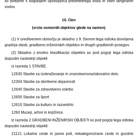
so potrjene s soglasjem upravljavca predmetnega voda in vseh tangiranih
vodov.
10. člen
(vrste osnovnih objektov glede na namen)
(1) V ureditvenem območju je skladno z 9. členom tega odloka dovoljena
gradnja stavb, gradbeno inženirskih objektov in drugih gradbenih posegov.
(2) Skladno z enotno klasifikacijo objektov so pod pogoji tega odloka
dopustni naslednji objekti
iz razreda 1 STAVBE:
12630 Stavbe za izobraževanje in znanstvenoraziskovalno delo
12304 Stavbe za storitvene dejavnosti
12640 Stavbe za zdravstveno oskrbo
12650 Stavbe za šport
12610 Stavbe za kulturo in razvedrilo
1260 Muzeji, arhivi in knjižnice.
Iz razreda 2 GRADBENI INŽENIRSKI OBJEKTI so pod pogoji tega odloka
dopustni naslednji objekti:
21121 Lokalne ceste in javne poti, nekategorizirane ceste in gozdne