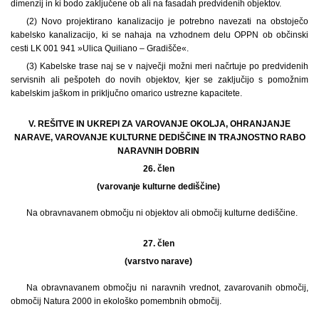
dimenzij in ki bodo zaključene ob ali na fasadah predvidenih objektov.
(2) Novo projektirano kanalizacijo je potrebno navezati na obstoječo
kabelsko kanalizacijo, ki se nahaja na vzhodnem delu OPPN ob občinski
cesti LK 001 941 »Ulica Quiliano – Gradišče«.
(3) Kabelske trase naj se v največji možni meri načrtuje po predvidenih
servisnih ali pešpoteh do novih objektov, kjer se zaključijo s pomožnim
kabelskim jaškom in priključno omarico ustrezne kapacitete.
V. REŠITVE IN UKREPI ZA VAROVANJE OKOLJA, OHRANJANJE
NARAVE, VAROVANJE KULTURNE DEDIŠČINE IN TRAJNOSTNO RABO
NARAVNIH DOBRIN
26. člen
(varovanje kulturne dediščine)
Na obravnavanem območju ni objektov ali območij kulturne dediščine.
27. člen
(varstvo narave)
Na obravnavanem območju ni naravnih vrednot, zavarovanih območij,
območij Natura 2000 in ekološko pomembnih območij.