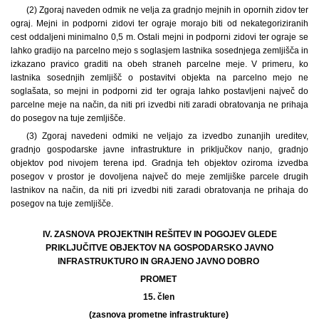
(2) Zgoraj naveden odmik ne velja za gradnjo mejnih in opornih zidov ter
ograj. Mejni in podporni zidovi ter ograje morajo biti od nekategoriziranih
cest oddaljeni minimalno 0,5 m. Ostali mejni in podporni zidovi ter ograje se
lahko gradijo na parcelno mejo s soglasjem lastnika sosednjega zemljišča in
izkazano pravico graditi na obeh straneh parcelne meje. V primeru, ko
lastnika sosednjih zemljišč o postavitvi objekta na parcelno mejo ne
soglašata, so mejni in podporni zid ter ograja lahko postavljeni največ do
parcelne meje na način, da niti pri izvedbi niti zaradi obratovanja ne prihaja
do posegov na tuje zemljišče.
(3) Zgoraj navedeni odmiki ne veljajo za izvedbo zunanjih ureditev,
gradnjo gospodarske javne infrastrukture in priključkov nanjo, gradnjo
objektov pod nivojem terena ipd. Gradnja teh objektov oziroma izvedba
posegov v prostor je dovoljena največ do meje zemljiške parcele drugih
lastnikov na način, da niti pri izvedbi niti zaradi obratovanja ne prihaja do
posegov na tuje zemljišče.
IV. ZASNOVA PROJEKTNIH REŠITEV IN POGOJEV GLEDE
PRIKLJUČITVE OBJEKTOV NA GOSPODARSKO JAVNO
INFRASTRUKTURO IN GRAJENO JAVNO DOBRO
PROMET
15. člen
(zasnova prometne infrastrukture)