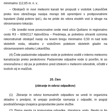
minimalno 112,65 m. n. v..
– Obstoječi in novi meteorni kanali ter propusti v vodotok Lokavšček
preko levo obrežnega nasipa morajo biti opremljeni s protipovratnimi
loputami (žabji pokrov ipd.), da ne pride do vdora visokih vod iz struge na
obravnavano lokacijo.
– Ob izvedbi nove povezovalne ceste med ulico Quiliano in regionalno
cesto R3 – 609/2117 Ajdovščina – Predmeja, je potrebno ohraniti oziroma
rekonstruirati obstoječ nasip na levem bregu minimalno 0,50 m nad koto
stoletnih voda, skladno z vzdolžnim potekom stoletnih gladin na
obravnavanem odseku Lokavščka.
(4) Čiste padavinske odpadne vode je potrebno voditi v interno meteorno
kanalizacijo preko peskolovov. Padavinske odpadne vode iz površin, ki so
onesnažena z olji pa je potrebno pred iztokom v meteorni odvodnik, očistiti v
lovilcih olj in maščob.
20. člen
(zbiranje in odvoz odpadkov)
(1) Zbiranje in odvoz komunalnih odpadkov se uredi in organizira
skladno s predpisi, ki urejajo področje ravnanja z odpadki, in pogoji
pooblaščenega izvajalca gospodarske javne službe.
(2) Zbirna mesta za komunalne odpadke, zbiralnice, vrsto, število in tip