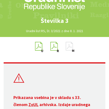
Številka 3
Uradni list RS, št. 3/2021 z dne 8. 1. 2021
Prikazana vsebina je v skladu s 33.
členom
ZoUL
arhivska. Izdaje uradnega