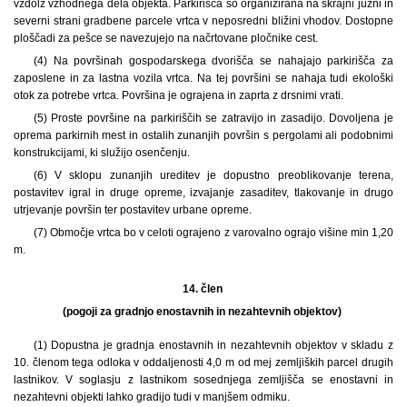
vzdolž vzhodnega dela objekta. Parkirišča so organizirana na skrajni južni in
severni strani gradbene parcele vrtca v neposredni bližini vhodov. Dostopne
ploščadi za pešce se navezujejo na načrtovane pločnike cest.
(4) Na površinah gospodarskega dvorišča se nahajajo parkirišča za
zaposlene in za lastna vozila vrtca. Na tej površini se nahaja tudi ekološki
otok za potrebe vrtca. Površina je ograjena in zaprta z drsnimi vrati.
(5) Proste površine na parkiriščih se zatravijo in zasadijo. Dovoljena je
oprema parkirnih mest in ostalih zunanjih površin s pergolami ali podobnimi
konstrukcijami, ki služijo osenčenju.
(6) V sklopu zunanjih ureditev je dopustno preoblikovanje terena,
postavitev igral in druge opreme, izvajanje zasaditev, tlakovanje in drugo
utrjevanje površin ter postavitev urbane opreme.
(7) Območje vrtca bo v celoti ograjeno z varovalno ograjo višine min 1,20
m.
14. člen
(pogoji za gradnjo enostavnih in nezahtevnih objektov)
(1) Dopustna je gradnja enostavnih in nezahtevnih objektov v skladu z
10. členom tega odloka v oddaljenosti 4,0 m od mej zemljiških parcel drugih
lastnikov. V soglasju z lastnikom sosednjega zemljišča se enostavni in
nezahtevni objekti lahko gradijo tudi v manjšem odmiku.