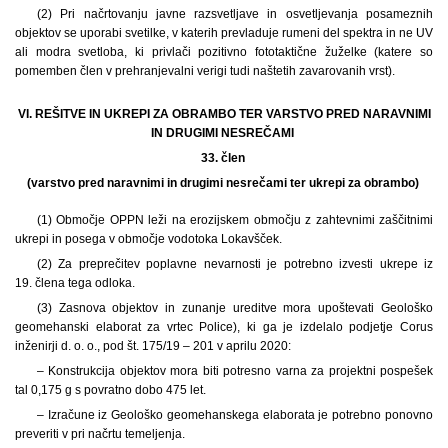
(2) Pri načrtovanju javne razsvetljave in osvetljevanja posameznih
objektov se uporabi svetilke, v katerih prevladuje rumeni del spektra in ne UV
ali modra svetloba, ki privlači pozitivno fototaktične žuželke (katere so
pomemben člen v prehranjevalni verigi tudi naštetih zavarovanih vrst).
VI. REŠITVE IN UKREPI ZA OBRAMBO TER VARSTVO PRED NARAVNIMI
IN DRUGIMI NESREČAMI
33. člen
(varstvo pred naravnimi in drugimi nesrečami ter ukrepi za obrambo)
(1) Območje OPPN leži na erozijskem območju z zahtevnimi zaščitnimi
ukrepi in posega v območje vodotoka Lokavšček.
(2) Za preprečitev poplavne nevarnosti je potrebno izvesti ukrepe iz
19. člena tega odloka.
(3) Zasnova objektov in zunanje ureditve mora upoštevati Geološko
geomehanski elaborat za vrtec Police), ki ga je izdelalo podjetje Corus
inženirji d. o. o., pod št. 175/19 – 201 v aprilu 2020:
– Konstrukcija objektov mora biti potresno varna za projektni pospešek
tal 0,175 g s povratno dobo 475 let.
– Izračune iz Geološko geomehanskega elaborata je potrebno ponovno
preveriti v pri načrtu temeljenja.