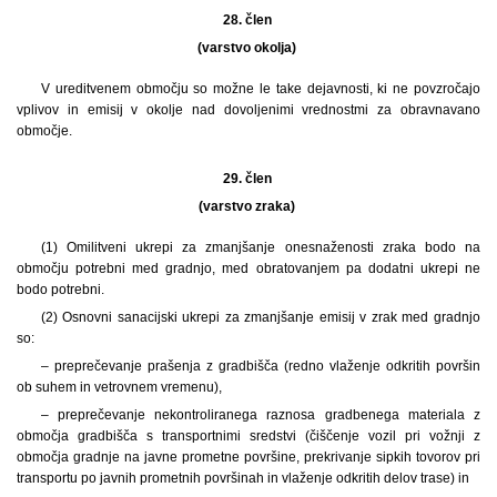
28. člen
(varstvo okolja)
V ureditvenem območju so možne le take dejavnosti, ki ne povzročajo
vplivov in emisij v okolje nad dovoljenimi vrednostmi za obravnavano
območje.
29. člen
(varstvo zraka)
(1) Omilitveni ukrepi za zmanjšanje onesnaženosti zraka bodo na
območju potrebni med gradnjo, med obratovanjem pa dodatni ukrepi ne
bodo potrebni.
(2) Osnovni sanacijski ukrepi za zmanjšanje emisij v zrak med gradnjo
so:
– preprečevanje prašenja z gradbišča (redno vlaženje odkritih površin
ob suhem in vetrovnem vremenu),
– preprečevanje nekontroliranega raznosa gradbenega materiala z
območja gradbišča s transportnimi sredstvi (čiščenje vozil pri vožnji z
območja gradnje na javne prometne površine, prekrivanje sipkih tovorov pri
transportu po javnih prometnih površinah in vlaženje odkritih delov trase) in