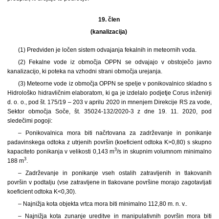
19. člen
(kanalizacija)
(1) Predviden je ločen sistem odvajanja fekalnih in meteornih voda.
(2) Fekalne vode iz območja OPPN se odvajajo v obstoječo javno
kanalizacijo, ki poteka na vzhodni strani območja urejanja.
(3) Meteorne vode iz območja OPPN se spelje v ponikovalnico skladno s
Hidrološko hidravličnim elaboratom, ki ga je izdelalo podjetje Corus inženirji
d. o. o., pod št. 175/19 – 203 v aprilu 2020 in mnenjem Direkcije RS za vode,
Sektor območja Soče, št. 35024-132/2020-3 z dne 19. 11. 2020, pod
sledečimi pogoji:
– Ponikovalnica mora biti načrtovana za zadrževanje in ponikanje
padavinskega odtoka z utrjenih površin (koeficient odtoka K>0,80) s skupno
3
kapaciteto ponikanja v velikosti 0,143 m
/s in skupnim volumnom minimalno
3
188 m
.
– Zadrževanje in ponikanje vseh ostalih zatravljenih in tlakovanih
površin v podtalju (vse zatravljene in tlakovane površine morajo zagotavljati
koeficient odtoka K<0,30).
– Najnižja kota objekta vrtca mora biti minimalno 112,80 m. n. v..
– Najnižja kota zunanje ureditve in manipulativnih površin mora biti