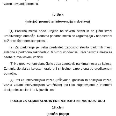
varno odvijanje prometa.
17. člen
(mirujoči promet ter intervencija in dostava)
(1) Parkirna mesta bodo urejena na severni strani in na južni strani
ureditvenega območja. Dodatna parkirna mesta se zagotavljajo v neposredni
bližini ob športnem kompleksu.
(2) Za parkiranje je treba predvideti zadostno število parkirnih mest,
skladno s področno zakonodajo. V bližini vhodov se uredi parkirna mesta za
osebe z invalidskimi vozički.
(3) Na ureditvenem območju je treba zagotoviti parkirna mesta za kolesa.
Zunanja stojala za kolesa morajo biti smiselno razporejena po ureditvenem
območju.
(4) Poti za intervencijska vozila (reševalna, gasilska in policijska vozila,
vozila zaradi intervencijskih vzdrževanj ipd.) so zagotovljene z internimi
dostopnimi cestami ter iz javnih cest.
POGOJI ZA KOMUNALNO IN ENERGETSKO INFRASTRUKTURO
18. člen
(splošni pogoji)