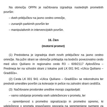
Na območju OPPN je načrtovana izgradnja naslednjih prometnih
površin:
– dveh priključkov na javno cestno omrežje,
– zunanjih parkirnih površin ter
– manipulativnih in intervencijskih površin.
16. člen
(motorni promet)
(1) Predvidena je izgradnja dveh novih priključkov na javno cestno
omrežje. Na južni strani se območje priklaplja na bodočo povezovalno cesto
med ulico Quiliano in regionalno cesto R3 – 609/2117 Ajdovščina –
Predmeja ter na vzhodni strani z lokalne poti LK 001 941 »Ulica Quiliano –
Gradišče«.
(2) Cesta LK 001 941 »Ulica Quiliano – Gradišče« se rekonstruira ter
predvidi umestitev površin za kolesarje in pešce na zahodni strani cestišča.
(3) Načrtovane prostorske ureditve morajo zagotavljati:
– varno odvijanje prometa vseh udeležencev v prometu, ter
– opremljenost s prometno signalizacijo in prometno opremo, ki
udeležence v prometu pravočasno opozarja na spremenjene razmere za