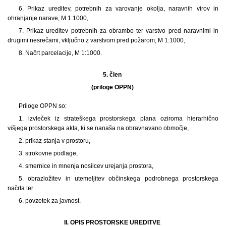
6. Prikaz ureditev, potrebnih za varovanje okolja, naravnih virov in
ohranjanje narave, M 1:1000,
7. Prikaz ureditev potrebnih za obrambo ter varstvo pred naravnimi in
drugimi nesrečami, vključno z varstvom pred požarom, M 1:1000,
8. Načrt parcelacije, M 1:1000.
5. člen
(priloge OPPN)
Priloge OPPN so:
1. izvleček iz strateškega prostorskega plana oziroma hierarhično
višjega prostorskega akta, ki se nanaša na obravnavano območje,
2. prikaz stanja v prostoru,
3. strokovne podlage,
4. smernice in mnenja nosilcev urejanja prostora,
5. obrazložitev in utemeljitev občinskega podrobnega prostorskega
načrta ter
6. povzetek za javnost.
II. OPIS PROSTORSKE UREDITVE