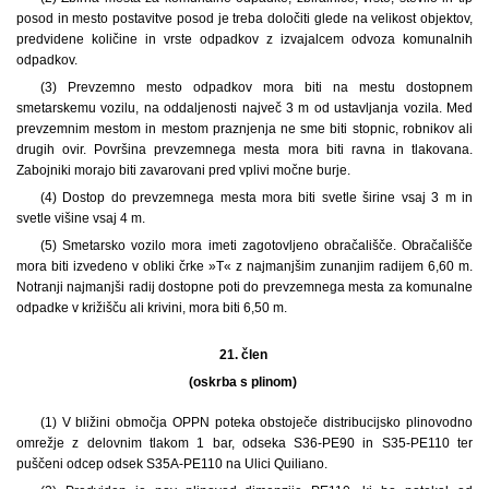
posod in mesto postavitve posod je treba določiti glede na velikost objektov,
predvidene količine in vrste odpadkov z izvajalcem odvoza komunalnih
odpadkov.
(3) Prevzemno mesto odpadkov mora biti na mestu dostopnem
smetarskemu vozilu, na oddaljenosti največ 3 m od ustavljanja vozila. Med
prevzemnim mestom in mestom praznjenja ne sme biti stopnic, robnikov ali
drugih ovir. Površina prevzemnega mesta mora biti ravna in tlakovana.
Zabojniki morajo biti zavarovani pred vplivi močne burje.
(4) Dostop do prevzemnega mesta mora biti svetle širine vsaj 3 m in
svetle višine vsaj 4 m.
(5) Smetarsko vozilo mora imeti zagotovljeno obračališče. Obračališče
mora biti izvedeno v obliki črke »T« z najmanjšim zunanjim radijem 6,60 m.
Notranji najmanjši radij dostopne poti do prevzemnega mesta za komunalne
odpadke v križišču ali krivini, mora biti 6,50 m.
21. člen
(oskrba s plinom)
(1) V bližini območja OPPN poteka obstoječe distribucijsko plinovodno
omrežje z delovnim tlakom 1 bar, odseka S36-PE90 in S35-PE110 ter
puščeni odcep odsek S35A-PE110 na Ulici Quiliano.