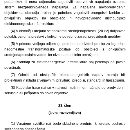
porabnikov, si mora odjemalec zagotoviti rezervni vir napajanja oziroma
sistem brezprekinitvenega napajanja. Za napajane novopredvidenih
objektov na območju urejanj je potrebno zagotoviti energetski koridor za
priključitev objektov na obstoječo in novopredvideno distribucijsko
elektroenergetsko infrastrukturo.
(4) V območju urejana se nadzemni srednjenapetostni (20 kV) daljnovod
pokabli, oziroma prestavi v kolikor je potrebno zaradi predvidenih ureditev.
(5) V primeru večjega odjema je potrebno predvideti prostor za izgradnjo
nadomestne transformatorske postaje ob obstoječi s priključnim
srednjenapetostnim vodom ter nizkonapetostnim omrežjem.
(6) Koridorji za elektroenergetsko infrastrukturo naj potekajo po javnih
površinah.
(7) Odmiki od obstoječih elektroenergetskih naprav morajo biti
projektirani v skladu z veljavnimi pravilniki, predpisi, standardi in tipizacijami.
(8) Kabelske trase naj se v največji možni meri načrtuje po predvidenih
servisnih ali pešpoteh do novih objektov.
23. člen
(javna razsvetljava)
(1) Vgrajene svetilke naj bodo skladne s predpisi, ki urejajo področje
svetlobnega onesnaženja.