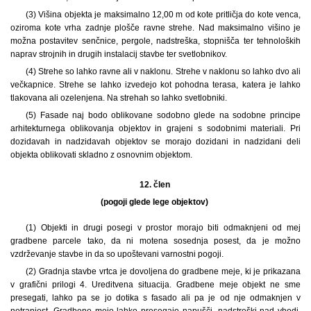
(3) Višina objekta je maksimalno 12,00 m od kote pritličja do kote venca,
oziroma kote vrha zadnje plošče ravne strehe. Nad maksimalno višino je
možna postavitev senčnice, pergole, nadstreška, stopnišča ter tehnoloških
naprav strojnih in drugih instalacij stavbe ter svetlobnikov.
(4) Strehe so lahko ravne ali v naklonu. Strehe v naklonu so lahko dvo ali
večkapnice. Strehe se lahko izvedejo kot pohodna terasa, katera je lahko
tlakovana ali ozelenjena. Na strehah so lahko svetlobniki.
(5) Fasade naj bodo oblikovane sodobno glede na sodobne principe
arhitekturnega oblikovanja objektov in grajeni s sodobnimi materiali. Pri
dozidavah in nadzidavah objektov se morajo dozidani in nadzidani deli
objekta oblikovati skladno z osnovnim objektom.
12. člen
(pogoji glede lege objektov)
(1) Objekti in drugi posegi v prostor morajo biti odmaknjeni od mej
gradbene parcele tako, da ni motena sosednja posest, da je možno
vzdrževanje stavbe in da so upoštevani varnostni pogoji.
(2) Gradnja stavbe vrtca je dovoljena do gradbene meje, ki je prikazana
v grafični prilogi 4. Ureditvena situacija. Gradbene meje objekt ne sme
presegati, lahko pa se jo dotika s fasado ali pa je od nje odmaknjen v
notranjost. Gradbeno mejo lahko presegajo napušči, nadstreški nad vhodi,