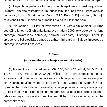
centra Police, južno od Gradišča in severno od območja bivše tovarne Lipa.
(3) Lego območja določa bližina pomembnejših mestnih institucij, šolskih
ustanov, športno-rekreativnih in turističnih ter poslovno stanovanjskih
dejavnost, kot so Športi center Police (ŠRC Police), Dijaški dom, Srednja
šola Veno Pilon, Osnovna šola Danila Lokarja in Glasbena šola.
(4) Na območju OPPN ni zavarovanih in varovanih območij kulturne
dediščine ter območij ohranjanja narave (Natura 2000, ekološko pomembna
območja, zavarovana območja, naravne vrednote). Območje OPPN je
opredeljeno kot erozijsko območje z zahtevnimi zaščitnimi ukrepi in posega v
območje vodotoka Lokavšček.
8. člen
(sprememba podrobnejše namenske rabe)
(1) Na zemljiščih s parcelnimi št. 239, 240, 241, 242, 243/4, 243/5, 243/6,
1726 in 1727, vse k. o. 2392 Ajdovščina, se s sprejetjem tega odloka
spremeni podrobnejša namenska raba iz območja športnih in rekreacijskih
ter zelenih površin v območje površin za vzgojo in izobraževanje.
Sprememba podrobnejše namenske rabe je prikazana na grafični prilogi
št. 1b »Izsek iz grafičnega načrta kartografskega dela občinskega plana s
prikazom lege prostorske ureditve na širšem območju – sprememba
namenske rabe«.
(2) S Sklepom o začetku priprave občinskega podrobnega prostorskega