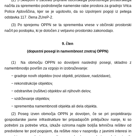
načrta za spremembo podrobnejše namenske rabe prostora za gradnjo Vrtca
Police Ajdovščina, kjer se je ugotovilo, da so izpolnjeni pogoji iz petega
odstavka 117. člena ZUreP-2.
(3) Po sprejemu OPPN se ta sprememba vnese v občinski prostorski
načrt po postopku, ki je določen z veljavno prostorsko zakonodajo.
9. člen
(dopustni posegi in namembnost znotraj OPPN)
(1) Na območju OPPN so dovoljeni naslednji posegi, skladno z
namembnostjo površin za vzgojo in izobraževanje:
− gradnje novih objektov (novi objekti, prizidave, nadzidave),
− rekonstrukcije objektov,
− odstranitve (rušitve) objektov ali njihovih delov,
− vzdrževanje objektov,
− sprememba namembnosti objekta ali dela objekta.
(2) Poseg izven območja OPPN je dovoljen, če se pri projektiranju
gospodarske javne infrastrukture ter pripadajočih priključkov nanje, ki so
potrebni za potrebe vrtca, izkaže oziroma najde boljša tehnična rešitev od
predvidene ter pod pogojem, da rešitve niso v nasprotju z javnimi interesi in