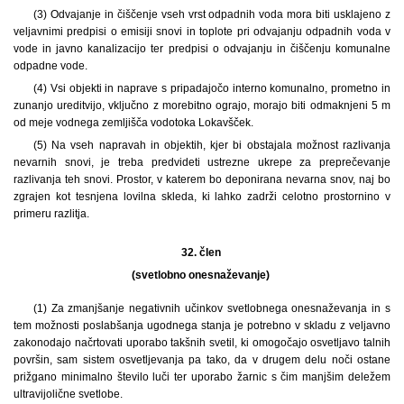
(3) Odvajanje in čiščenje vseh vrst odpadnih voda mora biti usklajeno z
veljavnimi predpisi o emisiji snovi in toplote pri odvajanju odpadnih voda v
vode in javno kanalizacijo ter predpisi o odvajanju in čiščenju komunalne
odpadne vode.
(4) Vsi objekti in naprave s pripadajočo interno komunalno, prometno in
zunanjo ureditvijo, vključno z morebitno ograjo, morajo biti odmaknjeni 5 m
od meje vodnega zemljišča vodotoka Lokavšček.
(5) Na vseh napravah in objektih, kjer bi obstajala možnost razlivanja
nevarnih snovi, je treba predvideti ustrezne ukrepe za preprečevanje
razlivanja teh snovi. Prostor, v katerem bo deponirana nevarna snov, naj bo
zgrajen kot tesnjena lovilna skleda, ki lahko zadrži celotno prostornino v
primeru razlitja.
32. člen
(svetlobno onesnaževanje)
(1) Za zmanjšanje negativnih učinkov svetlobnega onesnaževanja in s
tem možnosti poslabšanja ugodnega stanja je potrebno v skladu z veljavno
zakonodajo načrtovati uporabo takšnih svetil, ki omogočajo osvetljavo talnih
površin, sam sistem osvetljevanja pa tako, da v drugem delu noči ostane
prižgano minimalno število luči ter uporabo žarnic s čim manjšim deležem
ultravijolične svetlobe.