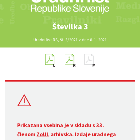
Številka 3
Uradni list RS, št. 3/2021 z dne 8. 1. 2021
Prikazana vsebina je v skladu s 33.
členom
ZoUL
arhivska. Izdaje uradnega