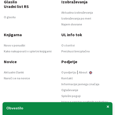
Glasilo
Izobraževanja
Uradni list RS
Aktualna izobraževanja
O glasilu
Izobraževanja po meri
Najem dvorane
Knjigarna
UL info tok
Novo v ponudbi
O storitvi
Kako nakupovati v spletni knjigarni
Preizkusi brezplačno
Novice
Podjetje
|
Aktualni članki
O podjetju
About
Naroči se na novice
Kontakt
Informacije javnega značaja
Oglaševanje
Splošni pogoji
Izjava o varstvu osebnih podatkov
×
E-dražbe
Obvestilo