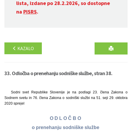
lista, izdane po 28.2.2026, so dostopne
na
PISRS
.
KAZALO
33. Odločba o prenehanju sodniške službe, stran 38.
Sodni svet Republike Slovenije je na podlagi 23. člena Zakona o
Sodnem svetu in 76. člena Zakona o sodniški službi na 51. seji 29. oktobra
2020 sprejel
O D L O Č B O
o prenehanju sodniške službe