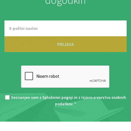
dogodkih
PRIJAVA
Seznanjen sem s
Splošnimi pogoji
in z
Izjavo o varstvu osebnih
podatkov
. *