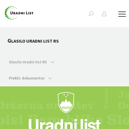
G
LASILO URADNI LIST RS
Glasilo Uradni list RS
Preklic dokumentov