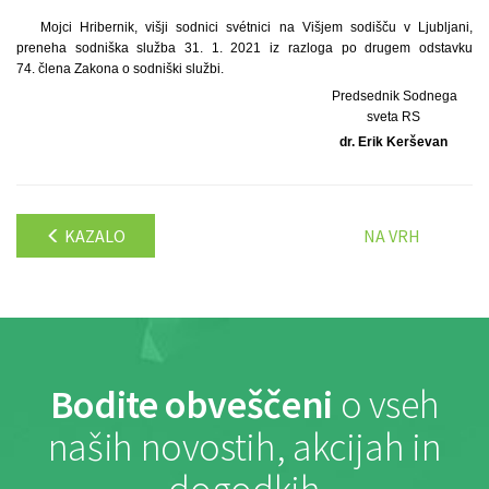
Mojci Hribernik, višji sodnici svétnici na Višjem sodišču v Ljubljani,
preneha sodniška služba 31. 1. 2021 iz razloga po drugem odstavku
74. člena Zakona o sodniški službi.
Predsednik Sodnega
sveta RS
dr. Erik Kerševan
KAZALO
NA VRH
Bodite obveščeni
o vseh
naših novostih, akcijah in