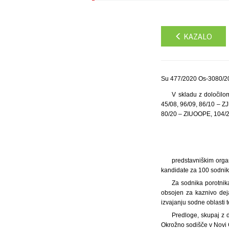
KAZALO
Su 477/2020 Os-3080/20
V skladu z določilo
45/08, 96/09, 86/10 – Z
80/20 – ZIUOOPE, 104/20
predstavniškim orga
kandidate za 100 sodnik
Za sodnika porotnika
obsojen za kaznivo deja
izvajanju sodne oblasti t
Predloge, skupaj z d
Okrožno sodišče v Novi G