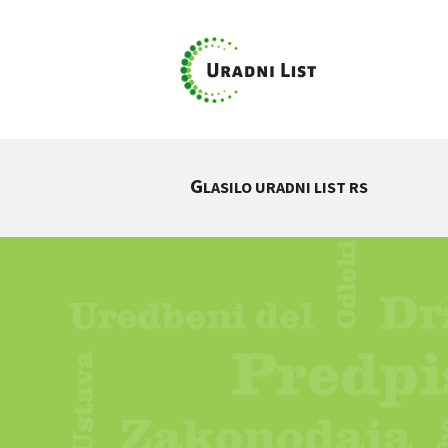
G
LASILO URADNI LIST RS