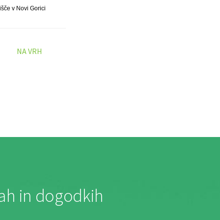
šče v Novi Gorici
NA VRH
jah in dogodkih