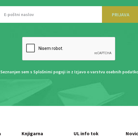
PRIJAVA
Seznanjen sem s
Splošnimi pogoji
in z
Izjavo o varstvu osebnih podatk
a
Knjigarna
UL info tok
Novi