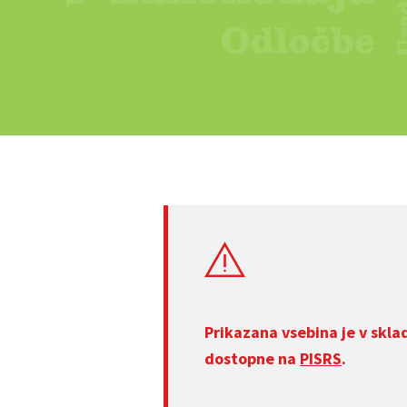
Prikazana vsebina je v skla
dostopne na
PISRS
.