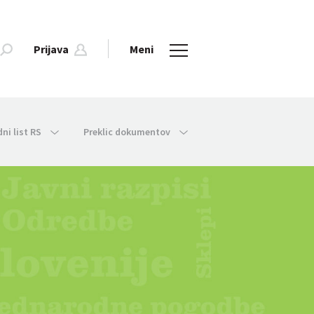
Prijava
Meni
dni list RS
Preklic dokumentov