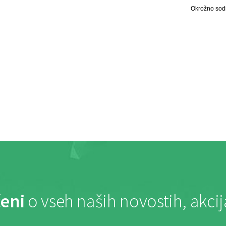
Okrožno sodi
eni
o vseh naših novostih, akci