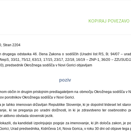
KOPIRAJ POVEZAVO
, Stran 2204
m drugega odstavka 46. člena Zakona o sodiščih (Uradni list RS, št. 94/07 – ura
JNepS, 33/11, 75/12, 63/13, 17/15, 23/17, 22/18, 16/19 – ZNP-1, 36/20 – ZZUSU
), predsednik Okrožnega sodišča v Novi Gorici objavljam
poziv
nom občin in drugim pristojnim predlagateljem na območju Okrožnega sodišča v No
ov porotnikov Okrožnega sodišča v Novi Gorici.
 je lahko imenovan državljan Republike Slovenije, ki je dopolnil trideset let staros
nje, ki se preganja po uradni dolžnosti, in ki je zdravstveno ter osebnostno 
er aktivno obvlada slovenski jezik.
okazili, da kandidati izpolnjujejo pogoje za imenovanje, ki jih določa zakon, je p
orici, Urad predsednika, Kidričeva 14, Nova Gorica, v roku 30 dni od objave tega 