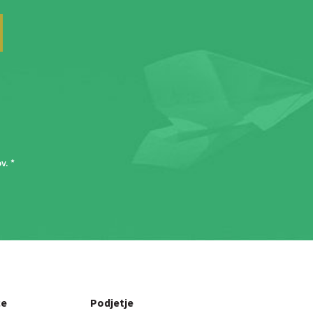
ov
. *
ce
Podjetje