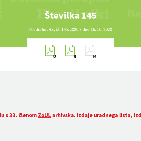
Številka 145
Uradni list RS, št. 145/2020 z dne 16. 10. 2020
du s 33. členom
ZoUL
arhivska. Izdaje uradnega lista, iz