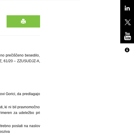
dno prečiščeno besedilo,
DJZ, 61/20 – ZZUSUDJZ-A,
vi Gorici, da predlagajo
ti, ki ni bil pravnomočno
primeren za udeležbo pri
otrebno poslati na naslov
poziva