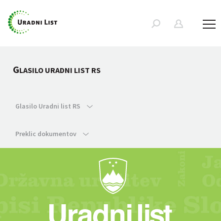
G
LASILO URADNI LIST RS
Glasilo Uradni list RS
Preklic dokumentov