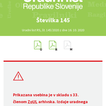
Številka 145
Uradni list RS, št. 145/2020 z dne 16. 10. 2020
Prikazana vsebina je v skladu s 33.
členom
ZoUL
arhivska. Izdaje uradnega