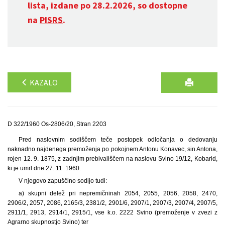
lista, izdane po 28.2.2026, so dostopne
na
PISRS
.
KAZALO
D 322/1960 Os-2806/20, Stran 2203
Pred naslovnim sodiščem teče postopek odločanja o dedovanju
naknadno najdenega premoženja po pokojnem Antonu Konavec, sin Antona,
rojen 12. 9. 1875, z zadnjim prebivališčem na naslovu Svino 19/12, Kobarid,
ki je umrl dne 27. 11. 1960.
V njegovo zapuščino sodijo tudi:
a) skupni delež pri nepremičninah 2054, 2055, 2056, 2058, 2470,
2906/2, 2057, 2086, 2165/3, 2381/2, 2901/6, 2907/1, 2907/3, 2907/4, 2907/5,
2911/1, 2913, 2914/1, 2915/1, vse k.o. 2222 Svino (premoženje v zvezi z
Agrarno skupnostjo Svino) ter