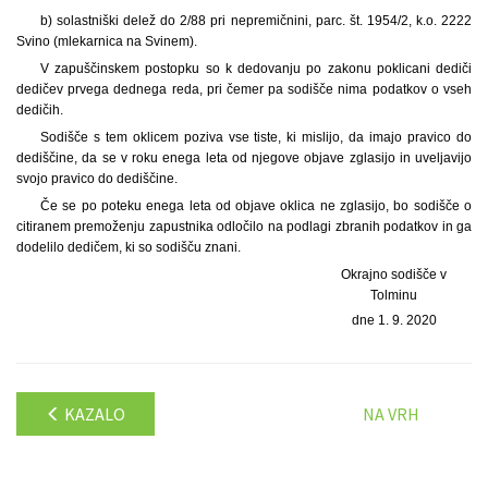
b) solastniški delež do 2/88 pri nepremičnini, parc. št. 1954/2, k.o. 2222
Svino (mlekarnica na Svinem).
V zapuščinskem postopku so k dedovanju po zakonu poklicani dediči
dedičev prvega dednega reda, pri čemer pa sodišče nima podatkov o vseh
dedičih.
Sodišče s tem oklicem poziva vse tiste, ki mislijo, da imajo pravico do
dediščine, da se v roku enega leta od njegove objave zglasijo in uveljavijo
svojo pravico do dediščine.
Če se po poteku enega leta od objave oklica ne zglasijo, bo sodišče o
citiranem premoženju zapustnika odločilo na podlagi zbranih podatkov in ga
dodelilo dedičem, ki so sodišču znani.
Okrajno sodišče v
Tolminu
dne 1. 9. 2020
KAZALO
NA VRH