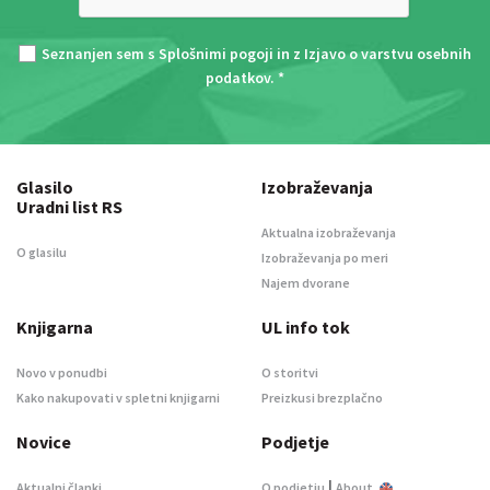
Seznanjen sem s
Splošnimi pogoji
in z
Izjavo o varstvu osebnih
podatkov
. *
Glasilo
Izobraževanja
Uradni list RS
Aktualna izobraževanja
O glasilu
Izobraževanja po meri
Najem dvorane
Knjigarna
UL info tok
Novo v ponudbi
O storitvi
Kako nakupovati v spletni knjigarni
Preizkusi brezplačno
Novice
Podjetje
|
Aktualni članki
O podjetju
About