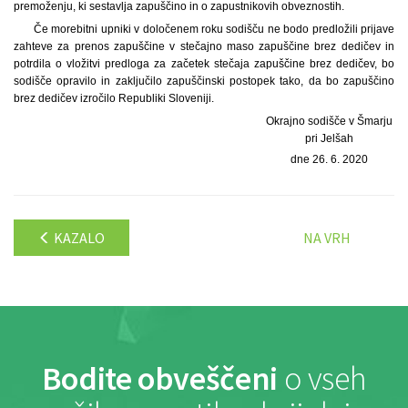
premoženju, ki sestavlja zapuščino in o zapustnikovih obveznostih.
Če morebitni upniki v določenem roku sodišču ne bodo predložili prijave
zahteve za prenos zapuščine v stečajno maso zapuščine brez dedičev in
potrdila o vložitvi predloga za začetek stečaja zapuščine brez dedičev, bo
sodišče opravilo in zaključilo zapuščinski postopek tako, da bo zapuščino
brez dedičev izročilo Republiki Sloveniji.
Okrajno sodišče v Šmarju
pri Jelšah
dne 26. 6. 2020
KAZALO
NA VRH
Bodite obveščeni
o vseh