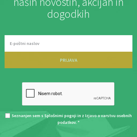
naših novostih, akcijah in
dogodkih
PRIJAVA
Seznanjen sem s
Splošnimi pogoji
in z
Izjavo o varstvu osebnih
podatkov
. *