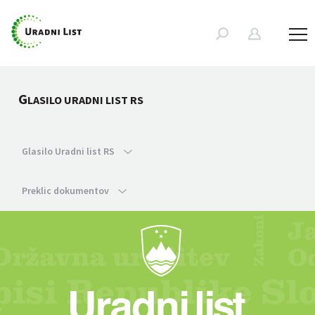
G
LASILO URADNI LIST RS
Glasilo Uradni list RS
Preklic dokumentov