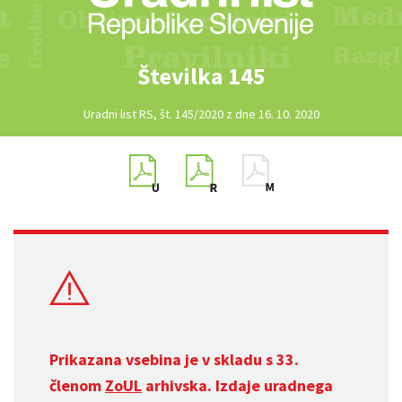
Številka 145
Uradni list RS, št. 145/2020 z dne 16. 10. 2020
Prikazana vsebina je v skladu s 33.
členom
ZoUL
arhivska. Izdaje uradnega