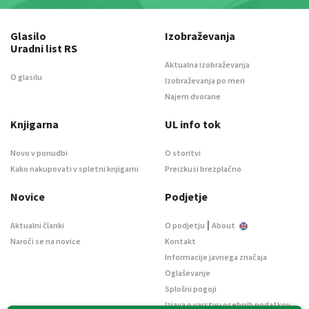
Glasilo
Izobraževanja
Uradni list RS
Aktualna izobraževanja
O glasilu
Izobraževanja po meri
Najem dvorane
Knjigarna
UL info tok
Novo v ponudbi
O storitvi
Kako nakupovati v spletni knjigarni
Preizkusi brezplačno
Novice
Podjetje
|
Aktualni članki
O podjetju
About
Naroči se na novice
Kontakt
Informacije javnega značaja
Oglaševanje
Splošni pogoji
Izjava o varstvu osebnih podatkov