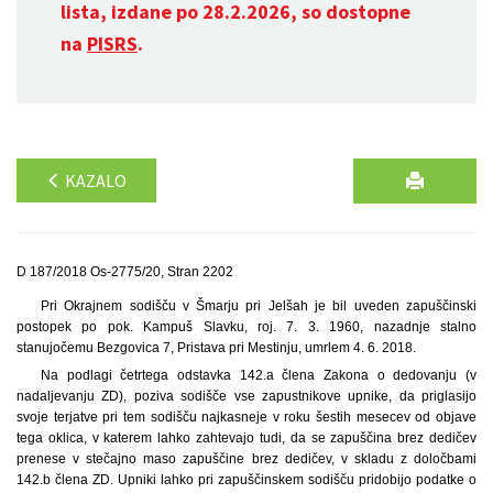
lista, izdane po 28.2.2026, so dostopne
na
PISRS
.
KAZALO
D 187/2018 Os-2775/20, Stran 2202
Pri Okrajnem sodišču v Šmarju pri Jelšah je bil uveden zapuščinski
postopek po pok. Kampuš Slavku, roj. 7. 3. 1960, nazadnje stalno
stanujočemu Bezgovica 7, Pristava pri Mestinju, umrlem 4. 6. 2018.
Na podlagi četrtega odstavka 142.a člena Zakona o dedovanju (v
nadaljevanju ZD), poziva sodišče vse zapustnikove upnike, da priglasijo
svoje terjatve pri tem sodišču najkasneje v roku šestih mesecev od objave
tega oklica, v katerem lahko zahtevajo tudi, da se zapuščina brez dedičev
prenese v stečajno maso zapuščine brez dedičev, v skladu z določbami
142.b člena ZD. Upniki lahko pri zapuščinskem sodišču pridobijo podatke o