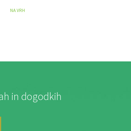
NA VRH
jah in dogodkih