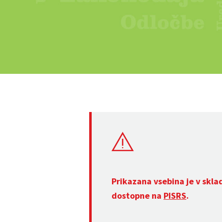
Prikazana vsebina je v skla
dostopne na
PISRS
.