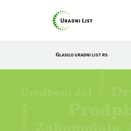
G
LASILO URADNI LIST RS