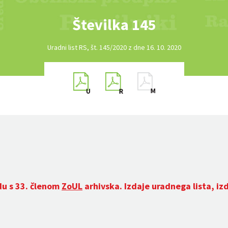
Številka 145
Uradni list RS, št. 145/2020 z dne 16. 10. 2020
du s 33. členom
ZoUL
arhivska. Izdaje uradnega lista, iz