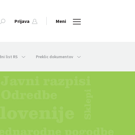
Prijava
Meni
dni list RS
Preklic dokumentov