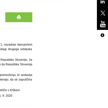
871, nazadnje stanujočem
odlagi drugega odstavka
 Republiko Slovenijo, če
n da Republika Slovenija
premoženju, ki sestavlja
htevajo, da se zapuščina
odišče v Krškem
1. 9. 2020