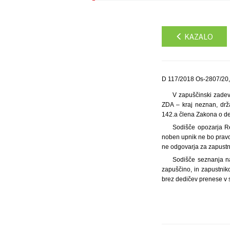
KAZALO
D 117/2018 Os-2807/20,
V zapuščinski zadev
ZDA – kraj neznan, drž
142.a člena Zakona o de
Sodišče opozarja Re
noben upnik ne bo pravo
ne odgovarja za zapustn
Sodišče seznanja na
zapuščino, in zapustnik
brez dedičev prenese v 