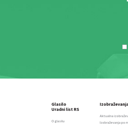
Glasilo
Izobraževanj
Uradni list RS
Aktualna izobraže
O glasilu
Izobraževanja po 