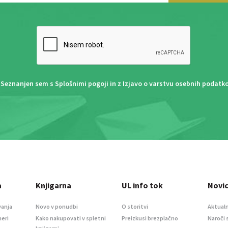
Seznanjen sem s
Splošnimi pogoji
in z
Izjavo o varstvu osebnih podatk
a
Knjigarna
UL info tok
Novi
vanja
Novo v ponudbi
O storitvi
Aktualn
meri
Kako nakupovati v spletni
Preizkusi brezplačno
Naroči 