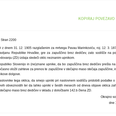
KOPIRAJ POVEZAVO
 Stran 2200
i z dnem 31. 12. 1905 razglašenim za mrtvega Pavau Marinkoviću, roj. 12. 3. 1
avljanu Republike Hrvaške, gre za zapuščino brez dedičev, zato sodišče na p
dovanju (ZD) izdaja sledeči oklic neznanim upnikom.
publiko Slovenijo in (ne)znane upnike, da bo zapuščina brez dedičev prešla na
časno vložil zahteve za prenos te zapuščine v stečajno maso stečaja zapuščine, i
ikove dolgove.
slovnike tega oklica, da smejo upniki pri naslovnem sodišču pridobiti podatke o 
ovih obveznostih ter da lahko upniki v šestih mesecih od dneva objave oklica za
stečajno maso brez dedičev v skladu z določbami 142.b člena ZD.
Okrajno s
dne 