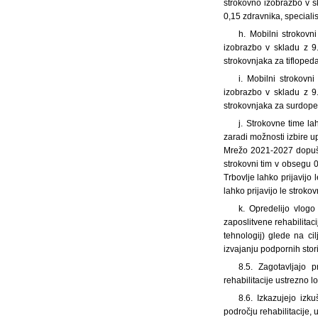
strokovno izobrazbo v sk
0,15 zdravnika, specialis
h. Mobilni strokovni
izobrazbo v skladu z 9.
strokovnjaka za tifloped
i. Mobilni strokovni
izobrazbo v skladu z 9.
strokovnjaka za surdope
j. Strokovne time lah
zaradi možnosti izbire 
Mrežo 2021-2027 dopušča
strokovni tim v obsegu 
Trbovlje lahko prijavijo
lahko prijavijo le strok
k. Opredelijo vlogo
zaposlitvene rehabilitac
tehnologij) glede na cil
izvajanju podpornih stori
8.5. Zagotavljajo p
rehabilitacije ustrezno 
8.6. Izkazujejo izk
področju rehabilitacije, 