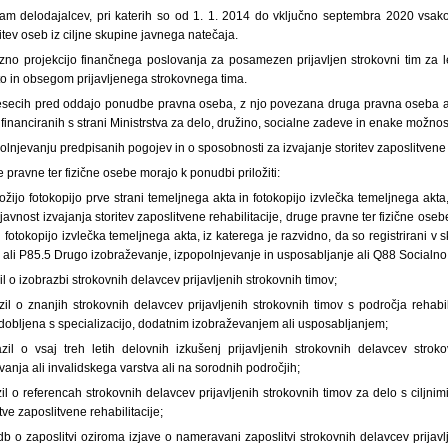
nam delodajalcev, pri katerih so od 1. 1. 2014 do vključno septembra 2020 vsako l
itev oseb iz ciljne skupine javnega natečaja.
rezno projekcijo finančnega poslovanja za posamezen prijavljen strokovni tim za 
sto in obsegom prijavljenega strokovnega tima.
esecih pred oddajo ponudbe pravna oseba, z njo povezana druga pravna oseba ali 
inanciranih s strani Ministrstva za delo, družino, socialne zadeve in enake možnost
polnjevanju predpisanih pogojev in o sposobnosti za izvajanje storitev zaposlitvene 
 pravne ter fizične osebe morajo k ponudbi priložiti:
ložijo fotokopijo prve strani temeljnega akta in fotokopijo izvlečka temeljnega akta
vnost izvajanja storitev zaposlitvene rehabilitacije, druge pravne ter fizične osebe
n fotokopijo izvlečka temeljnega akta, iz katerega je razvidno, da so registrirani 
ali P85.5 Drugo izobraževanje, izpopolnjevanje in usposabljanje ali Q88 Socialno 
il o izobrazbi strokovnih delavcev prijavljenih strokovnih timov;
zil o znanjih strokovnih delavcev prijavljenih strokovnih timov s področja rehabil
idobljena s specializacijo, dodatnim izobraževanjem ali usposabljanjem;
azil o vsaj treh letih delovnih izkušenj prijavljenih strokovnih delavcev stro
ovanja ali invalidskega varstva ali na sorodnih področjih;
zil o referencah strokovnih delavcev prijavljenih strokovnih timov za delo s ciljnim
tve zaposlitvene rehabilitacije;
db o zaposlitvi oziroma izjave o nameravani zaposlitvi strokovnih delavcev prijavlj