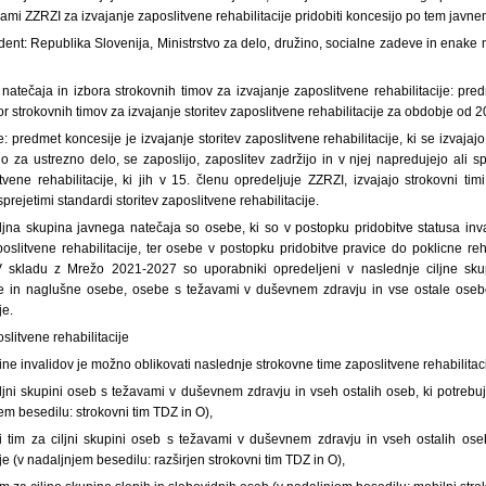
mi ZZRZI za izvajanje zaposlitvene rehabilitacije pridobiti koncesijo po tem javne
ent: Republika Slovenija, Ministrstvo za delo, družino, socialne zadeve in enake 
natečaja in izbora strokovnih timov za izvajanje zaposlitvene rehabilitacije: pre
or strokovnih timov za izvajanje storitev zaposlitvene rehabilitacije za obdobje od 
: predmet koncesije je izvajanje storitev zaposlitvene rehabilitacije, ki se izvajaj
o za ustrezno delo, se zaposlijo, zaposlitev zadržijo in v njej napredujejo ali 
itvene rehabilitacije, ki jih v 15. členu opredeljuje ZZRZI, izvajajo strokovni tim
sprejetimi standardi storitev zaposlitvene rehabilitacije.
iljna skupina javnega natečaja so osebe, ki so v postopku pridobitve statusa invali
slitvene rehabilitacije, ter osebe v postopku pridobitve pravice do poklicne reh
 V skladu z Mrežo 2021-2027 so uporabniki opredeljeni v naslednje ciljne skup
e in naglušne osebe, osebe s težavami v duševnem zdravju in vse ostale osebe, 
je.
oslitvene rehabilitacije
ine invalidov je možno oblikovati naslednje strokovne time zaposlitvene rehabilitaci
iljni skupini oseb s težavami v duševnem zdravju in vseh ostalih oseb, ki potrebuj
jem besedilu: strokovni tim TDZ in O),
ni tim za ciljni skupini oseb s težavami v duševnem zdravju in vseh ostalih oseb,
je (v nadaljnjem besedilu: razširjen strokovni tim TDZ in O),