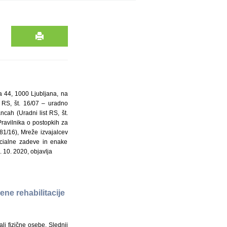
a 44, 1000 Ljubljana, na
t RS, št. 16/07 – uradno
ncah (Uradni list RS, št.
ravilnika o postopkih za
81/16), Mreže izvajalcev
socialne zadeve in enake
 10. 2020, objavlja
ene rehabilitacije
ali fizične osebe. Slednji