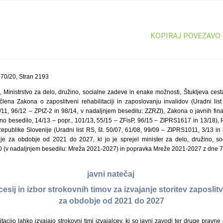
KOPIRAJ POVEZAVO
70/20, Stran 2193
, Ministrstvo za delo, družino, socialne zadeve in enake možnosti, Štukljeva cest
 člena Zakona o zaposlitveni rehabilitaciji in zaposlovanju invalidov (Uradni lis
11, 96/12 – ZPIZ-2 in 98/14, v nadaljnjem besedilu: ZZRZI), Zakona o javnih fina
no besedilo, 14/13 – popr., 101/13, 55/15 – ZFisP, 96/15 – ZIPRS1617 in 13/18), P
epublike Slovenije (Uradni list RS, št. 50/07, 61/08, 99/09 – ZIPRS1011, 3/13 in 
cije za obdobje od 2021 do 2027, ki jo je sprejel minister za delo, družino, 
0 (v nadaljnjem besedilu: Mreža 2021-2027) in popravka Mreže 2021-2027 z dne 7.
javni natečaj
esij in izbor strokovnih timov za izvajanje storitev zaposlitv
za obdobje od 2021 do 2027
tacijo lahko izvajajo strokovni timi izvajalcev, ki so javni zavodi ter druge pravne 