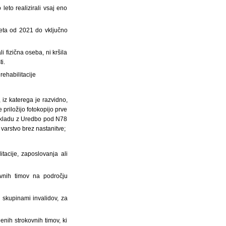
eto realizirali vsaj eno
leta od 2021 do vključno
fizična oseba, ni kršila
i.
rehabilitacije
, iz katerega je razvidno,
 priložijo fotokopijo prve
v skladu z Uredbo pod N78
varstvo brez nastanitve;
itacije, zaposlovanja ali
kovnih timov na področju
i skupinami invalidov, za
enih strokovnih timov, ki