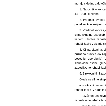
morajo skladno z določba
1. Naročnik – konced
44, 1000 Ljubljana.
2. Predmet javnega 
podelitev koncesij in izb
3. Predmet koncesije
ciljne skupine usposobij
kariero. Storitve zaposl
rehabilitacije v skladu s 
4. Ciljna skupina: c
priznana pravica do zapo
besedilu: uporabniki).
slabovidne osebe, gluh
zaposlitvene rehabilitaci
5. Strokovni timi zap
Glede na ciljne skup
– strokovni tim za c
rehabilitacije (v nadaljn
– razširjen strokov
zaposlitvene rehabilitaci