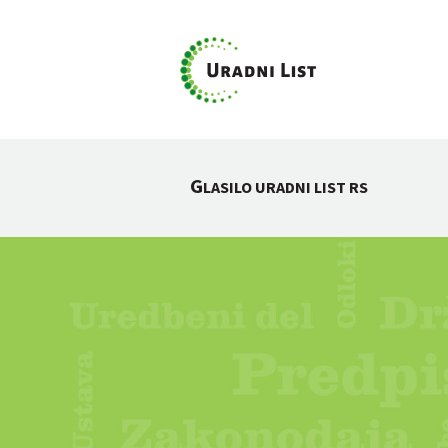
G
LASILO URADNI LIST RS