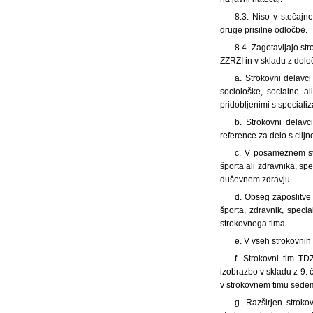
8.3. Niso v stečajn
druge prisilne odločbe.
8.4. Zagotavljajo str
ZZRZI in v skladu z dolo
a. Strokovni delavc
sociološke, socialne al
pridobljenimi s speciali
b. Strokovni delavc
reference za delo s ciljn
c. V posameznem str
športa ali zdravnika, sp
duševnem zdravju.
d. Obseg zaposlitve
športa, zdravnik, specia
strokovnega tima.
e. V vseh strokovnih 
f. Strokovni tim TD
izobrazbo v skladu z 9. 
v strokovnem timu sedem
g. Razširjen strokov