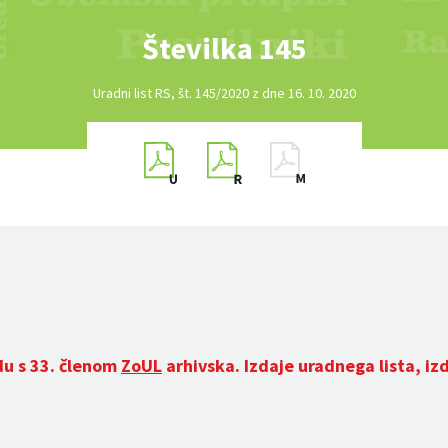
Številka 145
Uradni list RS, št. 145/2020 z dne 16. 10. 2020
du s 33. členom
ZoUL
arhivska. Izdaje uradnega lista, iz