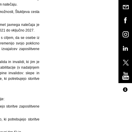
m natečaju.
možnosti, Štukljeva cesta
dmet javnega natečaja je
2021 do vključno 2027.
o s ciljem, da se osebe iz
spremenijo svojo poklicno
i izvajalcev zaposlitvene
da in invalidi, ki jim je
abilitacije (v nadaljnjem
ine invalidov: slepe in
ki potrebujejo storitve
je:
ejo storitve zaposlitvene
 ki potrebujejo storitve