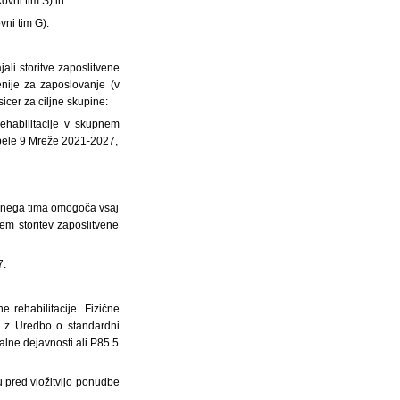
ovni tim S) in
vni tim G).
ali storitve zaposlitvene
nije za zaposlovanje (v
cer za ciljne skupine:
rehabilitacije v skupnem
abele 9 Mreže 2021-2027,
vnega tima omogoča vsaj
cem storitev zaposlitvene
7.
e rehabilitacije. Fizične
du z Uredbo o standardni
valne dejavnosti ali P85.5
 pred vložitvijo ponudbe