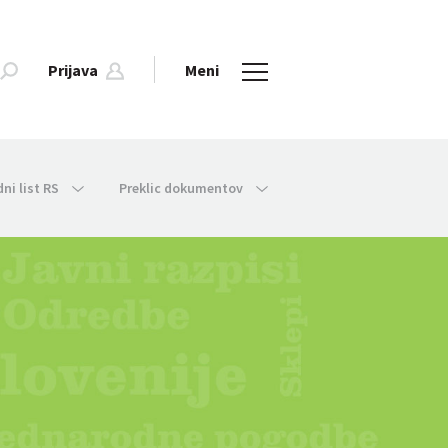
Prijava
Meni
dni list RS
Preklic dokumentov