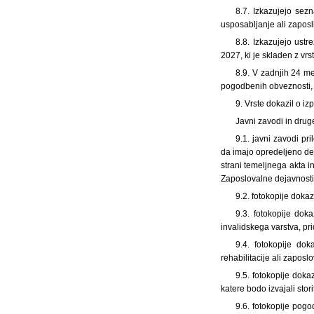
8.7. Izkazujejo sez
usposabljanje ali zaposl
8.8. Izkazujejo ust
2027, ki je skladen z vr
8.9. V zadnjih 24 m
pogodbenih obveznosti, f
9. Vrste dokazil o iz
Javni zavodi in druge
9.1. javni zavodi pri
da imajo opredeljeno deja
strani temeljnega akta i
Zaposlovalne dejavnosti 
9.2. fotokopije dokaz
9.3. fotokopije doka
invalidskega varstva, pr
9.4. fotokopije dok
rehabilitacije ali zaposl
9.5. fotokopije doka
katere bodo izvajali stori
9.6. fotokopije pogo