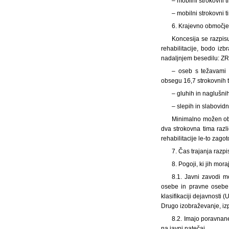
– mobilni strokovni t
– mobilni strokovni t
6. Krajevno območje,
Koncesija se razpisu
rehabilitacije, bodo i
nadaljnjem besedilu: ZRS
– oseb s težavami v
obsegu 16,7 strokovnih 
– gluhih in naglušn
– slepih in slabovi
Minimalno možen ob
dva strokovna tima razli
rehabilitacije le-to zagot
7. Čas trajanja razp
8. Pogoji, ki jih mor
8.1. Javni zavodi mo
osebe in pravne osebe, 
klasifikaciji dejavnosti 
Drugo izobraževanje, izp
8.2. Imajo poravnan
na javni natečaj.