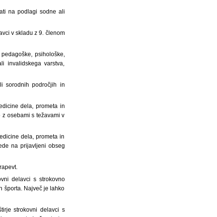
ati na podlagi sodne ali
lavci v skladu z 9. členom
, pedagoške, psihološke,
li invalidskega varstva,
li sorodnih področjih in
edicine dela, prometa in
lo z osebami s težavami v
edicine dela, prometa in
lede na prijavljeni obseg
erapevt.
ovni delavci s strokovno
n športa. Največ je lahko
tirje strokovni delavci s