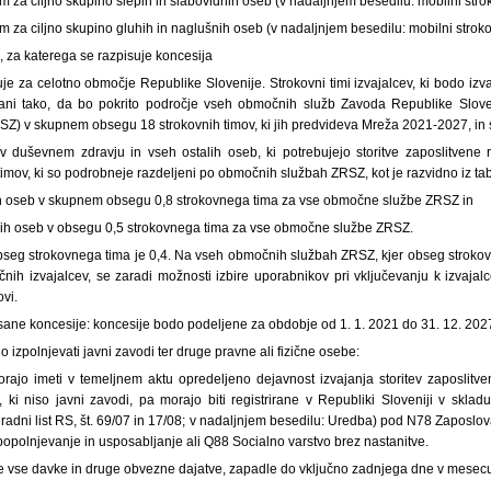
im za ciljno skupino slepih in slabovidnih oseb (v nadaljnjem besedilu: mobilni strok
im za ciljno skupino gluhih in naglušnih oseb (v nadaljnjem besedilu: mobilni stroko
 za katerega se razpisuje koncesija
je za celotno območje Republike Slovenije. Strokovni timi izvajalcev, ki bodo izvaj
zbrani tako, da bo pokrito področje vseh območnih služb Zavoda Republike Slove
Z) v skupnem obsegu 18 strokovnih timov, ki jih predvideva Mreža 2021-2027, in si
 duševnem zdravju in vseh ostalih oseb, ki potrebujejo storitve zaposlitvene 
timov, ki so podrobneje razdeljeni po območnih službah ZRSZ, kot je razvidno iz t
ih oseb v skupnem obsegu 0,8 strokovnega tima za vse območne službe ZRSZ in
dnih oseb v obsegu 0,5 strokovnega tima za vse območne službe ZRSZ.
seg strokovnega tima je 0,4. Na vseh območnih službah ZRSZ, kjer obseg stroko
čnih izvajalcev, se zaradi možnosti izbire uporabnikov pri vključevanju k izvajal
ovi.
isane koncesije: koncesije bodo podeljene za obdobje od 1. 1. 2021 do 31. 12. 202
ajo izpolnjevati javni zavodi ter druge pravne ali fizične osebe:
rajo imeti v temeljnem aktu opredeljeno dejavnost izvajanja storitev zaposlitven
ki niso javni zavodi, pa morajo biti registrirane v Republiki Sloveniji v skla
(Uradni list RS, št. 69/07 in 17/08; v nadaljnjem besedilu: Uredba) pod N78 Zaposlo
opolnjevanje in usposabljanje ali Q88 Socialno varstvo brez nastanitve.
e vse davke in druge obvezne dajatve, zapadle do vključno zadnjega dne v mesecu