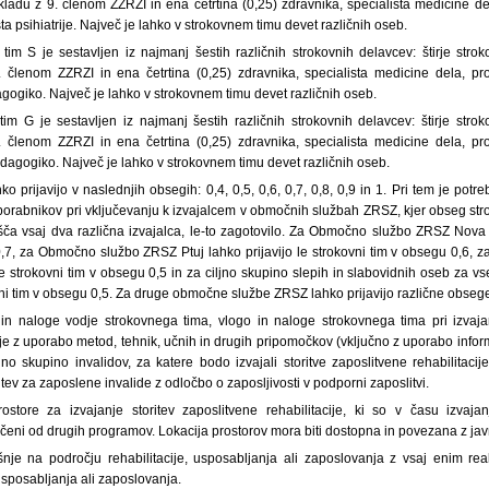
ladu z 9. členom ZZRZI in ena četrtina (0,25) zdravnika, specialista medicine de
ta psihiatrije. Največ je lahko v strokovnem timu devet različnih oseb.
 tim S je sestavljen iz najmanj šestih različnih strokovnih delavcev: štirje stro
 členom ZZRZI in ena četrtina (0,25) zdravnika, specialista medicine dela, pr
agogiko. Največ je lahko v strokovnem timu devet različnih oseb.
 tim G je sestavljen iz najmanj šestih različnih strokovnih delavcev: štirje stro
 členom ZZRZI in ena četrtina (0,25) zdravnika, specialista medicine dela, pr
dagogiko. Največ je lahko v strokovnem timu devet različnih oseb.
ko prijavijo v naslednjih obsegih: 0,4, 0,5, 0,6, 0,7, 0,8, 0,9 in 1. Pri tem je pot
uporabnikov pri vključevanju k izvajalcem v območnih službah ZRSZ, kjer obseg str
 vsaj dva različna izvajalca, le-to zagotovilo. Za Območno službo ZRSZ Nova G
0,7, za Območno službo ZRSZ Ptuj lahko prijavijo le strokovni tim v obsegu 0,6
 le strokovni tim v obsegu 0,5 in za ciljno skupino slepih in slabovidnih oseb z
ovni tim v obsegu 0,5. Za druge območne službe ZRSZ lahko prijavijo različne obsege
 in naloge vodje strokovnega tima, vlogo in naloge strokovnega tima pri izvaj
ije z uporabo metod, tehnik, učnih in drugih pripomočkov (vključno z uporabo info
jno skupino invalidov, za katere bodo izvajali storitve zaposlitvene rehabilitacij
tev za zaposlene invalide z odločbo o zaposljivosti v podporni zaposlitvi.
rostore za izvajanje storitev zaposlitvene rehabilitacije, ki so v času izvajan
ločeni od drugih programov. Lokacija prostorov mora biti dostopna in povezana z jav
ušnje na področju rehabilitacije, usposabljanja ali zaposlovanja z vsaj enim r
usposabljanja ali zaposlovanja.