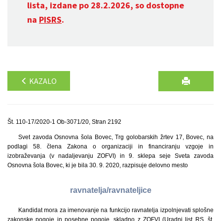
lista, izdane po 28.2.2026, so dostopne
na
PISRS
.
KAZALO
Št. 110-17/2020-1 Ob-3071/20, Stran 2192
Svet zavoda Osnovna šola Bovec, Trg golobarskih žrtev 17, Bovec, na
podlagi 58. člena Zakona o organizaciji in financiranju vzgoje in
izobraževanja (v nadaljevanju ZOFVI) in 9. sklepa seje Sveta zavoda
Osnovna šola Bovec, ki je bila 30. 9. 2020, razpisuje delovno mesto
ravnatelja/ravnateljice
Kandidat mora za imenovanje na funkcijo ravnatelja izpolnjevati splošne
zakonske pogoje in posebne pogoje, skladno z ZOFVI (Uradni list RS, št.