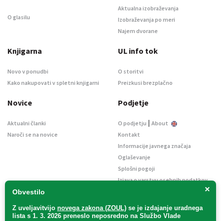
Aktualna izobraževanja
O glasilu
Izobraževanja po meri
Najem dvorane
Knjigarna
UL info tok
Novo v ponudbi
O storitvi
Kako nakupovati v spletni knjigarni
Preizkusi brezplačno
Novice
Podjetje
|
Aktualni članki
O podjetju
About
Naroči se na novice
Kontakt
Informacije javnega značaja
Oglaševanje
Splošni pogoji
Izjava o varstvu osebnih podatkov
×
E-dražbe
Obvestilo
Z uveljavitvijo
novega zakona (ZOUL)
se je
izdajanje uradnega
lista s 1. 3. 2026 preneslo
neposredno
na Službo Vlade