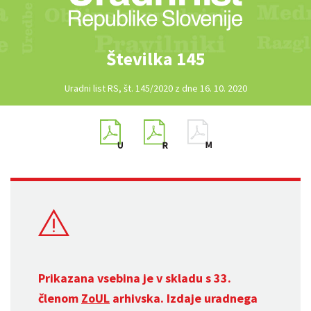
Številka 145
Uradni list RS, št. 145/2020 z dne 16. 10. 2020
Prikazana vsebina je v skladu s 33.
členom
ZoUL
arhivska. Izdaje uradnega