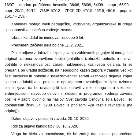
16/07 – uradno prečiščeno besedilo, 36/08, 58/09, 64/09 – popr., 65/09 –
popr., 20/11, 40/12 – ZUJF, 57/12 – ZPCP-2D, 47/15, 46/16, 49/16 – popr. in
25/17 – ZVaj).
Kandidati morajo imeti pedagoške, vodstvene, organizacijske in druge
sposobnosti za uspešno vodenje zavoda.
Izbrani kandidat bo imenovan za dobo 5 let.
Predvideni začetek dela bo dne 11. 2. 2021.
Pisne prijave z dokazili o izpolnjevanju zahtevanih pogojev, ki morajo biti
original oziroma overovljene kopije (potrdilo o izobrazbi, potrdilo o nazivu,
potrdilo o nekaznovanosti zaradi naklepnega kaznivega dejanja, ki se
preganja po uradni dolžnosti, na nepogojno kazen zapora v trajanju več kot
šest mesecev in potrdilo o nekaznovanosti zaradi kaznivega dejanja zoper
spolno nedotakljivost, potrdilo o opravljenem ravnateljskem izpitu oziroma
pisno izjavo, da bo ravnateljski izpit opravil v roku enega leta) s kratkim
življenjepisom, navedbo delovnih izkušenj in programom vodenja zavoda
pošljite v zaprti ovojnici na naslov: Svet zavoda Osnovna šola Bovec, Trg
golobarskih žrtev 17, 5230 Bovec, s pripisom »Za razpis ravnatelja (ne
odpiraj)«.
Datum objave v prostorih zavoda: 20. 10. 2020.
Rok za prijavo kandidatov: 30. 10. 2020.
Vloga bo štela za pravočasno, če bo zadnji dan roka s priporočeno