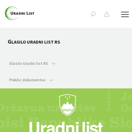
G
LASILO URADNI LIST RS
Glasilo Uradni list RS
Preklic dokumentov