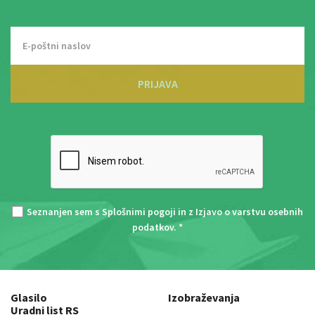
PRIJAVA
Seznanjen sem s
Splošnimi pogoji
in z
Izjavo o varstvu osebnih
podatkov
. *
Glasilo
Izobraževanja
Uradni list RS