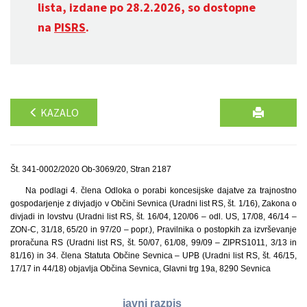
lista, izdane po 28.2.2026, so dostopne
na
PISRS
.
KAZALO
Št. 341-0002/2020 Ob-3069/20, Stran 2187
Na podlagi 4. člena Odloka o porabi koncesijske dajatve za trajnostno
gospodarjenje z divjadjo v Občini Sevnica (Uradni list RS, št. 1/16), Zakona o
divjadi in lovstvu (Uradni list RS, št. 16/04, 120/06 – odl. US, 17/08, 46/14 –
ZON-C, 31/18, 65/20 in 97/20 – popr.), Pravilnika o postopkih za izvrševanje
proračuna RS (Uradni list RS, št. 50/07, 61/08, 99/09 – ZIPRS1011, 3/13 in
81/16) in 34. člena Statuta Občine Sevnica – UPB (Uradni list RS, št. 46/15,
17/17 in 44/18) objavlja Občina Sevnica, Glavni trg 19a, 8290 Sevnica
javni razpis