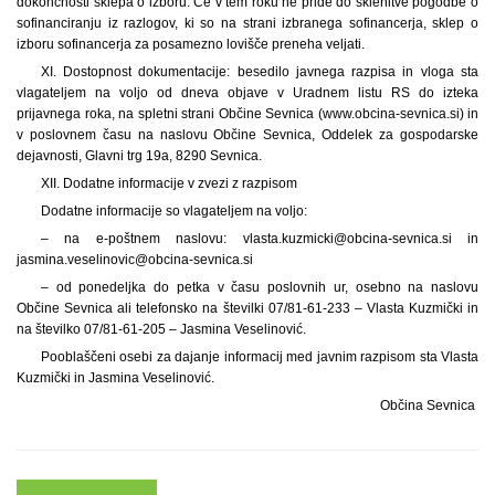
dokončnosti sklepa o izboru. Če v tem roku ne pride do sklenitve pogodbe o
sofinanciranju iz razlogov, ki so na strani izbranega sofinancerja, sklep o
izboru sofinancerja za posamezno lovišče preneha veljati.
XI. Dostopnost dokumentacije: besedilo javnega razpisa in vloga sta
vlagateljem na voljo od dneva objave v Uradnem listu RS do izteka
prijavnega roka, na spletni strani Občine Sevnica (www.obcina-sevnica.si) in
v poslovnem času na naslovu Občine Sevnica, Oddelek za gospodarske
dejavnosti, Glavni trg 19a, 8290 Sevnica.
XII. Dodatne informacije v zvezi z razpisom
Dodatne informacije so vlagateljem na voljo:
– na e-poštnem naslovu: vlasta.kuzmicki@obcina-sevnica.si in
jasmina.veselinovic@obcina-sevnica.si
– od ponedeljka do petka v času poslovnih ur, osebno na naslovu
Občine Sevnica ali telefonsko na številki 07/81-61-233 – Vlasta Kuzmički in
na številko 07/81-61-205 – Jasmina Veselinović.
Pooblaščeni osebi za dajanje informacij med javnim razpisom sta Vlasta
Kuzmički in Jasmina Veselinović.
Občina Sevnica