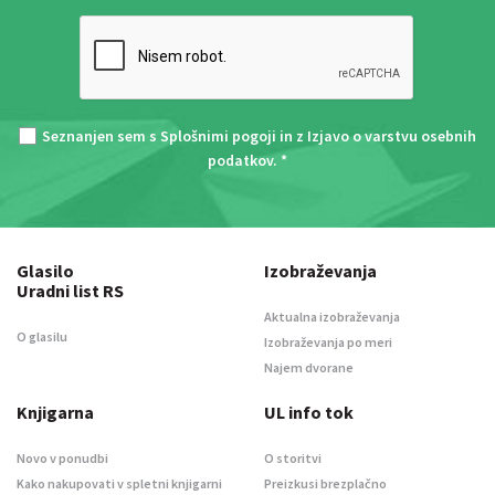
Seznanjen sem s
Splošnimi pogoji
in z
Izjavo o varstvu osebnih
podatkov
. *
Glasilo
Izobraževanja
Uradni list RS
Aktualna izobraževanja
O glasilu
Izobraževanja po meri
Najem dvorane
Knjigarna
UL info tok
Novo v ponudbi
O storitvi
Kako nakupovati v spletni knjigarni
Preizkusi brezplačno