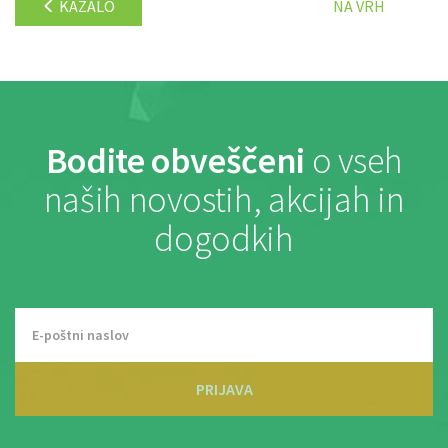
KAZALO
NA VRH
Bodite obveščeni
o vseh
naših novostih, akcijah in
dogodkih
PRIJAVA