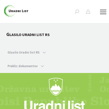
G
LASILO URADNI LIST RS
Glasilo Uradni list RS
Preklic dokumentov