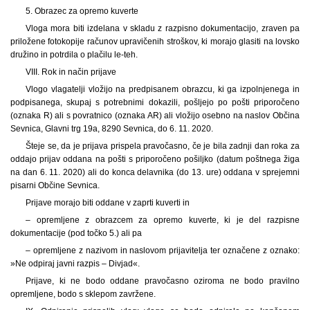
5. Obrazec za opremo kuverte
Vloga mora biti izdelana v skladu z razpisno dokumentacijo, zraven pa
priložene fotokopije računov upravičenih stroškov, ki morajo glasiti na lovsko
družino in potrdila o plačilu le-teh.
VIII. Rok in način prijave
Vlogo vlagatelji vložijo na predpisanem obrazcu, ki ga izpolnjenega in
podpisanega, skupaj s potrebnimi dokazili, pošljejo po pošti priporočeno
(oznaka R) ali s povratnico (oznaka AR) ali vložijo osebno na naslov Občina
Sevnica, Glavni trg 19a, 8290 Sevnica, do 6. 11. 2020.
Šteje se, da je prijava prispela pravočasno, če je bila zadnji dan roka za
oddajo prijav oddana na pošti s priporočeno pošiljko (datum poštnega žiga
na dan 6. 11. 2020) ali do konca delavnika (do 13. ure) oddana v sprejemni
pisarni Občine Sevnica.
Prijave morajo biti oddane v zaprti kuverti in
– opremljene z obrazcem za opremo kuverte, ki je del razpisne
dokumentacije (pod točko 5.) ali pa
– opremljene z nazivom in naslovom prijavitelja ter označene z oznako:
»Ne odpiraj javni razpis – Divjad«.
Prijave, ki ne bodo oddane pravočasno oziroma ne bodo pravilno
opremljene, bodo s sklepom zavržene.