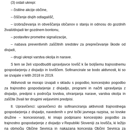
(3) ostali ukrepi:
– čistilne akcije občine,
– čiščenje divjih odlagališč,
– izobraževanja in obveščanja občanov o stanju in odnosu do gozdnih
živali/divjadi ter gozdnem bontonu,
– postavitev prometne signalizacije,
– nabava preventivnih zaščitnih sredstev za preprečevanje škode od
divjadi,
– drugi ukrepi varstva okolja in narave.
S tem se želi vzpodbuditi upravljavce lovišč k še boljšemu trajnostnemu
gospodarjenju z divjadjo in loviščem. Sofinancirale se bodo aktivnosti, ki so
se izvajale v letih 2018 in 2019.
Aktivnosti se morajo izvajati v skladu s pogodbo, koncesijsko pogodbo
za trajnostno gospodarjenje z divjadjo, programi in načrti upravljanja z
divjadjo, predpisi s področja lovstva, ohranjanja narave, varstva okolja in
zaščite živali ter drugimi veljavnimi predpisi.
II. Upravičenci: upravičenci do sofinanciranja aktivnosti trajnostnega
gospodarjenja z divjadjo, navedenih v prvi točki javnega razpisa, so lovske
družine – koncesionarji, ki imajo podpisano koncesijsko pogodbo za
trajnostno gospodarjenje z divjadjo v Republiki Sloveniji za lovišča, ki ležijo
na območju Občine Sevnica in nakazana koncesija Občini Sevnica za