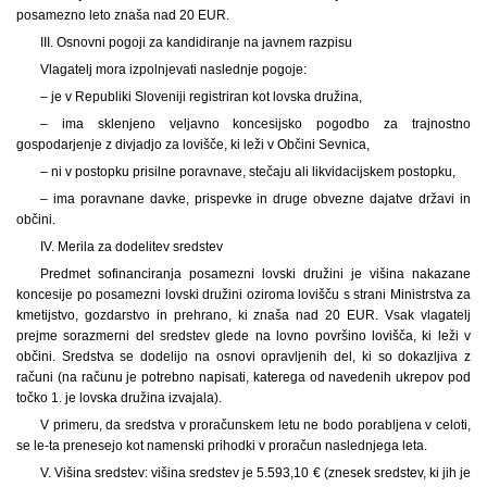
posamezno leto znaša nad 20 EUR.
III. Osnovni pogoji za kandidiranje na javnem razpisu
Vlagatelj mora izpolnjevati naslednje pogoje:
– je v Republiki Sloveniji registriran kot lovska družina,
– ima sklenjeno veljavno koncesijsko pogodbo za trajnostno
gospodarjenje z divjadjo za lovišče, ki leži v Občini Sevnica,
– ni v postopku prisilne poravnave, stečaju ali likvidacijskem postopku,
– ima poravnane davke, prispevke in druge obvezne dajatve državi in
občini.
IV. Merila za dodelitev sredstev
Predmet sofinanciranja posamezni lovski družini je višina nakazane
koncesije po posamezni lovski družini oziroma lovišču s strani Ministrstva za
kmetijstvo, gozdarstvo in prehrano, ki znaša nad 20 EUR. Vsak vlagatelj
prejme sorazmerni del sredstev glede na lovno površino lovišča, ki leži v
občini. Sredstva se dodelijo na osnovi opravljenih del, ki so dokazljiva z
računi (na računu je potrebno napisati, katerega od navedenih ukrepov pod
točko 1. je lovska družina izvajala).
V primeru, da sredstva v proračunskem letu ne bodo porabljena v celoti,
se le-ta prenesejo kot namenski prihodki v proračun naslednjega leta.
V. Višina sredstev: višina sredstev je 5.593,10 € (znesek sredstev, ki jih je