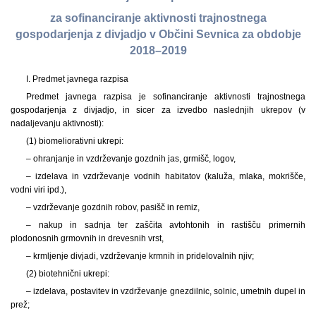
za sofinanciranje aktivnosti trajnostnega
gospodarjenja z divjadjo v Občini Sevnica za obdobje
2018–2019
I. Predmet javnega razpisa
Predmet javnega razpisa je sofinanciranje aktivnosti trajnostnega
gospodarjenja z divjadjo, in sicer za izvedbo naslednjih ukrepov (v
nadaljevanju aktivnosti):
(1) biomeliorativni ukrepi:
– ohranjanje in vzdrževanje gozdnih jas, grmišč, logov,
– izdelava in vzdrževanje vodnih habitatov (kaluža, mlaka, mokrišče,
vodni viri ipd.),
– vzdrževanje gozdnih robov, pasišč in remiz,
– nakup in sadnja ter zaščita avtohtonih in rastišču primernih
plodonosnih grmovnih in drevesnih vrst,
– krmljenje divjadi, vzdrževanje krmnih in pridelovalnih njiv;
(2) biotehnični ukrepi:
– izdelava, postavitev in vzdrževanje gnezdilnic, solnic, umetnih dupel in
prež;