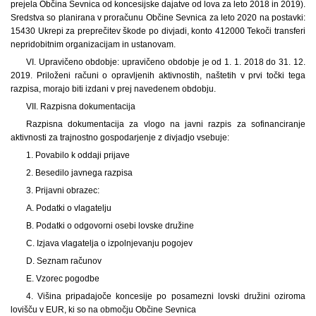
prejela Občina Sevnica od koncesijske dajatve od lova za leto 2018 in 2019).
Sredstva so planirana v proračunu Občine Sevnica za leto 2020 na postavki:
15430 Ukrepi za preprečitev škode po divjadi, konto 412000 Tekoči transferi
nepridobitnim organizacijam in ustanovam.
VI. Upravičeno obdobje: upravičeno obdobje je od 1. 1. 2018 do 31. 12.
2019. Priloženi računi o opravljenih aktivnostih, naštetih v prvi točki tega
razpisa, morajo biti izdani v prej navedenem obdobju.
VII. Razpisna dokumentacija
Razpisna dokumentacija za vlogo na javni razpis za sofinanciranje
aktivnosti za trajnostno gospodarjenje z divjadjo vsebuje:
1. Povabilo k oddaji prijave
2. Besedilo javnega razpisa
3. Prijavni obrazec:
A. Podatki o vlagatelju
B. Podatki o odgovorni osebi lovske družine
C. Izjava vlagatelja o izpolnjevanju pogojev
D. Seznam računov
E. Vzorec pogodbe
4. Višina pripadajoče koncesije po posamezni lovski družini oziroma
lovišču v EUR, ki so na območju Občine Sevnica