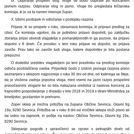
IX. Odpiranje prispelih vlog: vloge se bodo odpirale po končanem
javnem razpisu. Odpiranje vlog ni javno. Vloge bo pregledala tričlanska
komisija, ki jo za ta namen imenuje župan.
X. Izbirni postopek in odločanje v postopku razpisa
Prijave, ki so prispele v roku, obravnava komisija, ki pripravi predlog za
izbor. Če komisija ugotovi, da je potrebno prijavo dopolniti, po zaključku
zbiranja prijav obvesti vlagatelja o pomanjkljivostih in ga pozove, da prijavo
dopolni v 8 dneh. Če prosilec v tem roku prijave ne dopolni, se prijava
zavrže. Prav tako se zavrže tudi vloga, katere dopolnitev je bila poslana
prepozno.
O dodelitvi sredstev vlagateljem po tem pravilniku na predlog komisije
odloča pooblaščena oseba. Prijavitelji bodo z izidom javnega razpisa pisno
seznanjeni s sklepom najpozneje v roku 30 dni od dne, od katerega se šteje,
da je vložena zadnja popolna vloga, med vsemi na javni razpis prispelimi
pravočasnimi vlogami ter so bila nakazana sredstva iz naslova koncesij za
trajnostno gospodarjenje z divjadjo v letu 2018 in 2019 s strani Ministrstva za
kmetijstvo, gozdarstvo in prehrano.
Zoper sklep je možna pritožba na župana Občine Sevnica, Glavni trg
19a, 8290 Sevnica. Pritožba se v roku 8 dni od vročitve sklepa vloži pisno ali
da ustno na zapisnik, in pošlje na naslov: Občina Sevnica, Glavni trg 19a,
8290 Sevnica.
Sklepanje pogodb z upravičenci se opravi v petnajstih dneh od