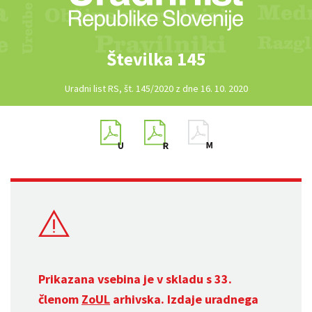
Številka 145
Uradni list RS, št. 145/2020 z dne 16. 10. 2020
Prikazana vsebina je v skladu s 33.
členom
ZoUL
arhivska. Izdaje uradnega