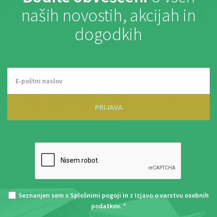
naših novostih, akcijah in
dogodkih
PRIJAVA
Seznanjen sem s
Splošnimi pogoji
in z
Izjavo o varstvu osebnih
podatkov
. *