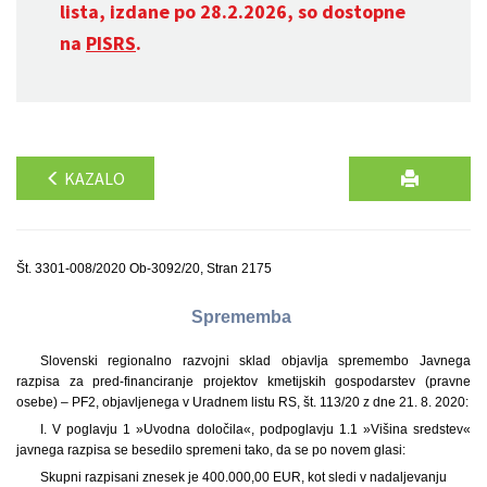
lista, izdane po 28.2.2026, so dostopne
na
PISRS
.
KAZALO
Št. 3301-008/2020 Ob-3092/20, Stran 2175
Sprememba
Slovenski regionalno razvojni sklad objavlja spremembo Javnega
razpisa za pred-financiranje projektov kmetijskih gospodarstev (pravne
osebe) – PF2, objavljenega v Uradnem listu RS, št. 113/20 z dne 21. 8. 2020:
I. V poglavju 1 »Uvodna določila«, podpoglavju 1.1 »Višina sredstev«
javnega razpisa se besedilo spremeni tako, da se po novem glasi:
Skupni razpisani znesek je 400.000,00 EUR, kot sledi v nadaljevanju