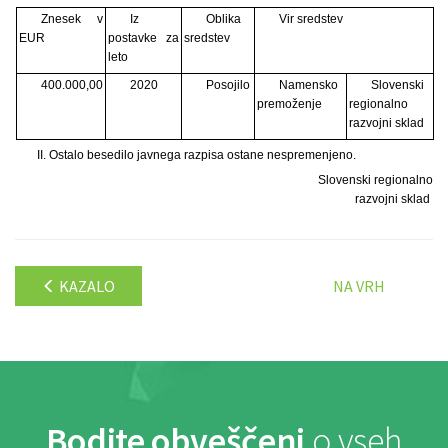
Znesek v
Iz
Oblika
Vir sredstev
EUR
postavke za
sredstev
leto
400.000,00
2020
Posojilo
Namensko
Slovenski
premoženje
regionalno
razvojni sklad
II. Ostalo besedilo javnega razpisa ostane nespremenjeno.
Slovenski regionalno
razvojni sklad
KAZALO
NA VRH
Bodite obveščeni
o vseh