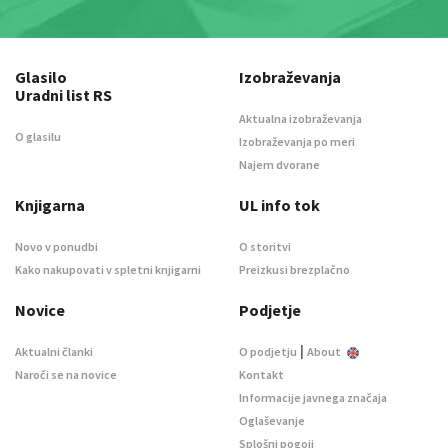
Glasilo
Izobraževanja
Uradni list RS
Aktualna izobraževanja
O glasilu
Izobraževanja po meri
Najem dvorane
Knjigarna
UL info tok
Novo v ponudbi
O storitvi
Kako nakupovati v spletni knjigarni
Preizkusi brezplačno
Novice
Podjetje
|
Aktualni članki
O podjetju
About
Naroči se na novice
Kontakt
Informacije javnega značaja
Oglaševanje
Splošni pogoji