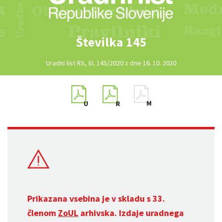
Številka 145
Uradni list RS, št. 145/2020 z dne 16. 10. 2020
Prikazana vsebina je v skladu s 33.
členom
ZoUL
arhivska. Izdaje uradnega