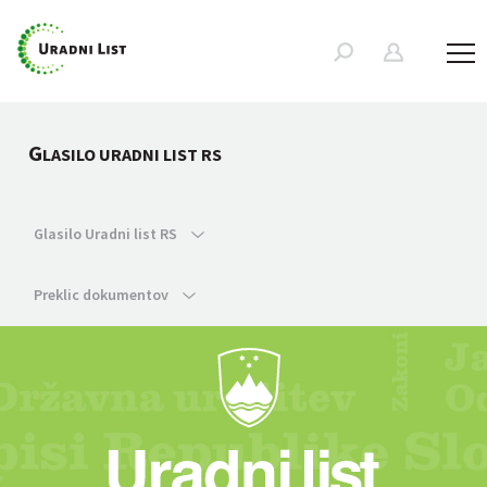
G
LASILO URADNI LIST RS
Glasilo Uradni list RS
Preklic dokumentov