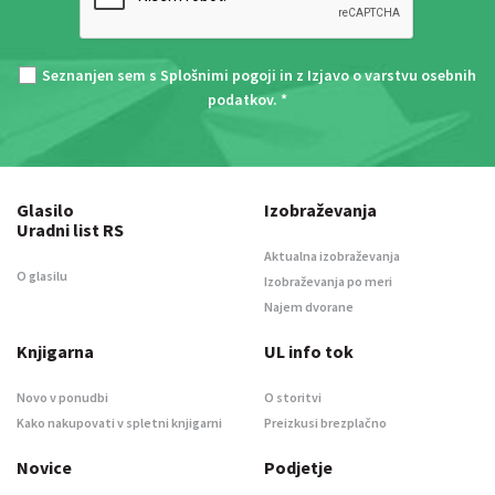
Seznanjen sem s
Splošnimi pogoji
in z
Izjavo o varstvu osebnih
podatkov
. *
Glasilo
Izobraževanja
Uradni list RS
Aktualna izobraževanja
O glasilu
Izobraževanja po meri
Najem dvorane
Knjigarna
UL info tok
Novo v ponudbi
O storitvi
Kako nakupovati v spletni knjigarni
Preizkusi brezplačno
Novice
Podjetje