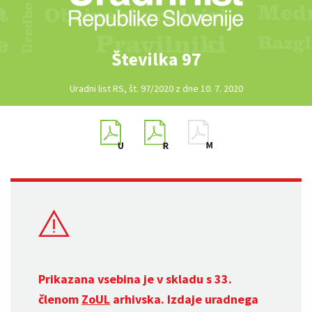
Številka 97
Uradni list RS, št. 97/2020 z dne 10. 7. 2020
Prikazana vsebina je v skladu s 33.
členom
ZoUL
arhivska. Izdaje uradnega