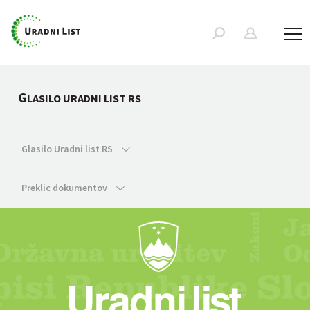
G
LASILO URADNI LIST RS
Glasilo Uradni list RS
Preklic dokumentov