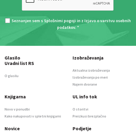
Seznanjen sem s
Splošnimi pogoji
in z
Izjavo o varstvu osebnih
podatkov
. *
Glasilo
Izobraževanja
Uradni list RS
Aktualna izobraževanja
O glasilu
Izobraževanja po meri
Najem dvorane
Knjigarna
UL info tok
Novo v ponudbi
O storitvi
Kako nakupovati v spletni knjigarni
Preizkusi brezplačno
Novice
Podjetje