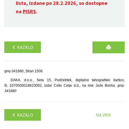
lista, izdane po 28.2.2026, so dostopne
na
PISRS
.
KAZALO
gnq-341880, Stran 1506
DAKA, d.o.o., Sela 15, Podčetrtek, digitalno tahografsko kartico,
št. 1070500018623002, izdal Cetis Celje d.d., na ime Jože Bovha.
gnq-
341880
KAZALO
NA VRH