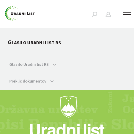
G
LASILO URADNI LIST RS
Glasilo Uradni list RS
Preklic dokumentov