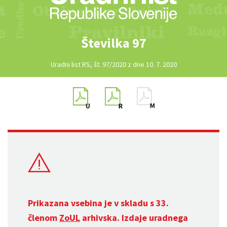
Številka 97
Uradni list RS, št. 97/2020 z dne 10. 7. 2020
Prikazana vsebina je v skladu s 33.
členom
ZoUL
arhivska. Izdaje uradnega