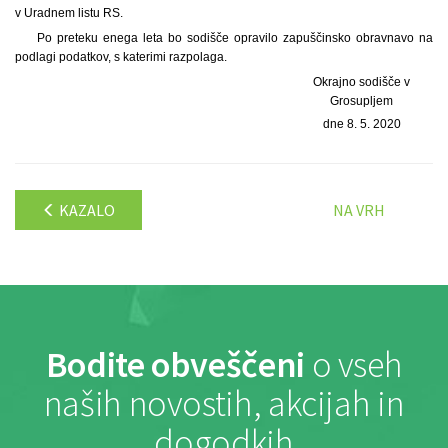
v Uradnem listu RS.
Po preteku enega leta bo sodišče opravilo zapuščinsko obravnavo na
podlagi podatkov, s katerimi razpolaga.
Okrajno sodišče v
Grosupljem
dne 8. 5. 2020
KAZALO
NA VRH
Bodite obveščeni
o vseh
naših novostih, akcijah in
dogodkih