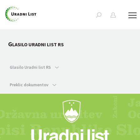
G
LASILO URADNI LIST RS
Glasilo Uradni list RS
Preklic dokumentov