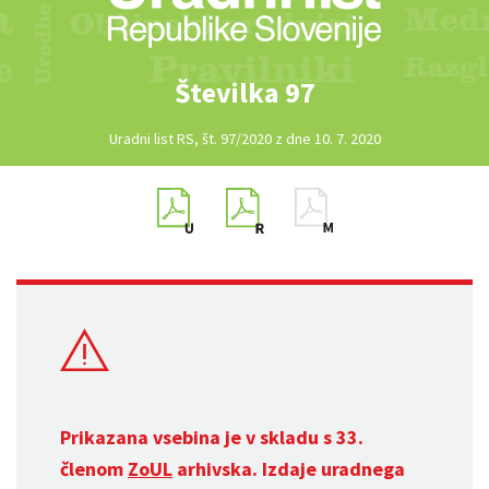
Številka 97
Uradni list RS, št. 97/2020 z dne 10. 7. 2020
Prikazana vsebina je v skladu s 33.
členom
ZoUL
arhivska. Izdaje uradnega