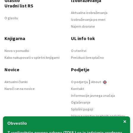
Glasilo
Izobraževanja
Uradni list RS
Aktualna izobraževanja
O glasilu
Izobraževanja po meri
Najem dvorane
Knjigarna
UL info tok
Novo v ponudbi
O storitvi
Kako nakupovati v spletni knjigarni
Preizkusi brezplačno
Novice
Podjetje
|
Aktualni članki
O podjetju
About
Naroči se na novice
Kontakt
Informacije javnega značaja
Oglaševanje
Splošni pogoji
Izjava o varstvu osebnih podatkov
×
E-dražbe
Obvestilo
Z uveljavitvijo
novega zakona (ZOUL)
se je
izdajanje uradnega