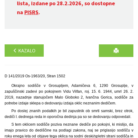
lista, izdane po 28.2.2026, so dostopne
na
PISRS
.
KAZALO
D 141/2019 Os-1963/20, Stran 1502
Okrajno sodišče v Grosupljem, Adamičeva 6, 1290 Grosuplje, v
zapuščinski zadevi po pokojnem Vidu Vilfan, roj. 15. 6. 1944, umrl 26. 2.
2019, nazadnje stanujočem Malo Globoko 2, Ivančna Gorica, sodišče za
potrebe izdaje sklepa o dedovanju izdaja oklic neznanim dedičem.
Po doslej znanih podatkih je bil zapustnik ob smrti samski, brez otrok,
dediči I. dednega reda in oporočna dedinja pa so se dedovanju odpovedali.
S tem oklicem sodišče poziva neznane dediče po pokojni, ki mislijo, da
imajo pravico do dediščine na podlagi zakona, naj se priglasijo sodišču v
roku enega leta od objave tega oklica na sodni deski/spletni strani sodišča in