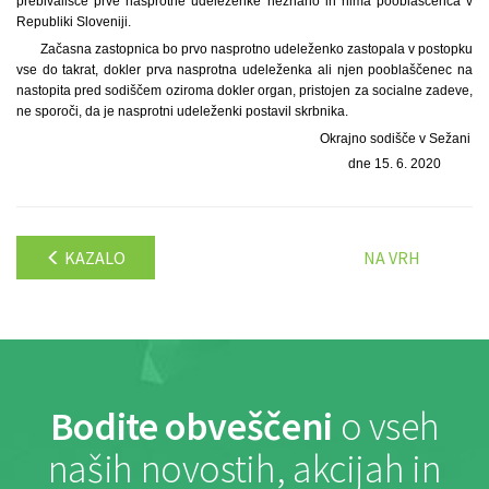
prebivališče prve nasprotne udeleženke neznano in nima pooblaščenca v
Republiki Sloveniji.
Začasna zastopnica bo prvo nasprotno udeleženko zastopala v postopku
vse do takrat, dokler prva nasprotna udeleženka ali njen pooblaščenec na
nastopita pred sodiščem oziroma dokler organ, pristojen za socialne zadeve,
ne sporoči, da je nasprotni udeleženki postavil skrbnika.
Okrajno sodišče v Sežani
dne 15. 6. 2020
KAZALO
NA VRH
Bodite obveščeni
o vseh
naših novostih, akcijah in