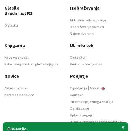
Glasilo
Izobraževanja
Uradni list RS
Aktualna izobraževanja
O glasilu
Izobraževanja po meri
Najem dvorane
Knjigarna
UL info tok
Novo v ponudbi
O storitvi
Kako nakupovati v spletni knjigarni
Preizkusi brezplačno
Novice
Podjetje
|
Aktualni članki
O podjetju
About
Naroči se na novice
Kontakt
Informacije javnega značaja
Oglaševanje
Splošni pogoji
Izjava o varstvu osebnih podatkov
×
E-dražbe
Obvestilo