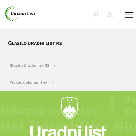
G
LASILO URADNI LIST RS
Glasilo Uradni list RS
Preklic dokumentov