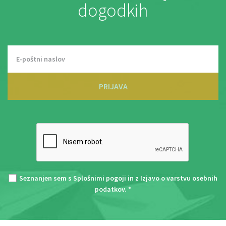
dogodkih
PRIJAVA
Seznanjen sem s
Splošnimi pogoji
in z
Izjavo o varstvu osebnih
podatkov
. *