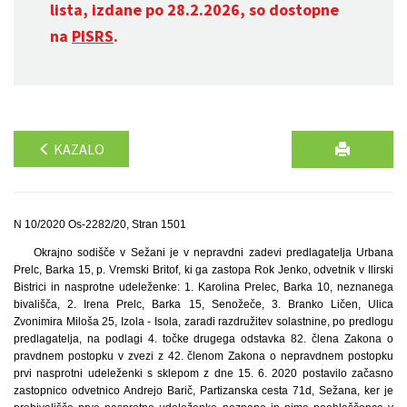
lista, izdane po 28.2.2026, so dostopne
na
PISRS
.
KAZALO
N 10/2020 Os-2282/20, Stran 1501
Okrajno sodišče v Sežani je v nepravdni zadevi predlagatelja Urbana
Prelc, Barka 15, p. Vremski Britof, ki ga zastopa Rok Jenko, odvetnik v Ilirski
Bistrici in nasprotne udeleženke: 1. Karolina Prelec, Barka 10, neznanega
bivališča, 2. Irena Prelc, Barka 15, Senožeče, 3. Branko Ličen, Ulica
Zvonimira Miloša 25, Izola - Isola, zaradi razdružitev solastnine, po predlogu
predlagatelja, na podlagi 4. točke drugega odstavka 82. člena Zakona o
pravdnem postopku v zvezi z 42. členom Zakona o nepravdnem postopku
prvi nasprotni udeleženki s sklepom z dne 15. 6. 2020 postavilo začasno
zastopnico odvetnico Andrejo Barič, Partizanska cesta 71d, Sežana, ker je