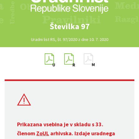
Številka 97
Uradni list RS, št. 97/2020 z dne 10. 7. 2020
Prikazana vsebina je v skladu s 33.
členom
ZoUL
arhivska. Izdaje uradnega