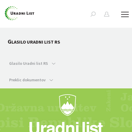
G
LASILO URADNI LIST RS
Glasilo Uradni list RS
Preklic dokumentov