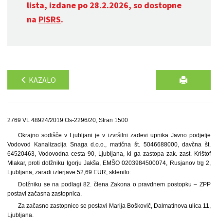
lista, izdane po 28.2.2026, so dostopne
na
PISRS
.
KAZALO
2769 VL 48924/2019 Os-2296/20, Stran 1500
Okrajno sodišče v Ljubljani je v izvršilni zadevi upnika Javno podjetje
Vodovod Kanalizacija Snaga d.o.o., matična št. 5046688000, davčna št.
64520463, Vodovodna cesta 90, Ljubljana, ki ga zastopa zak. zast. Krištof
Mlakar, proti dolžniku Igorju Jakša, EMŠO 0203984500074, Rusjanov trg 2,
Ljubljana, zaradi izterjave 52,69 EUR, sklenilo:
Dolžniku se na podlagi 82. člena Zakona o pravdnem postopku – ZPP
postavi začasna zastopnica.
Za začasno zastopnico se postavi Marija Boškovič, Dalmatinova ulica 11,
Ljubljana.