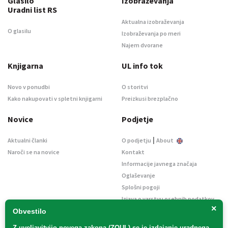
Glasilo
Izobraževanja
Uradni list RS
Aktualna izobraževanja
O glasilu
Izobraževanja po meri
Najem dvorane
Knjigarna
UL info tok
Novo v ponudbi
O storitvi
Kako nakupovati v spletni knjigarni
Preizkusi brezplačno
Novice
Podjetje
|
Aktualni članki
O podjetju
About
Naroči se na novice
Kontakt
Informacije javnega značaja
Oglaševanje
Splošni pogoji
Izjava o varstvu osebnih podatkov
×
E-dražbe
Obvestilo
Z uveljavitvijo
novega zakona (ZOUL)
se je
izdajanje uradnega