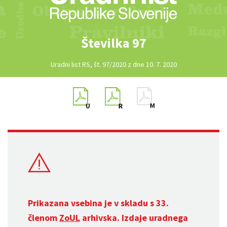
Številka 97
Uradni list RS, št. 97/2020 z dne 10. 7. 2020
Prikazana vsebina je v skladu s 33.
členom
ZoUL
arhivska. Izdaje uradnega