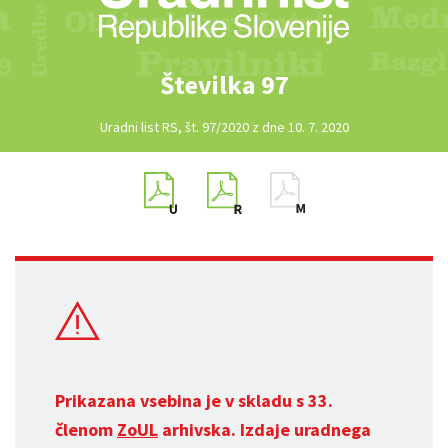
Številka 97
Uradni list RS, št. 97/2020 z dne 10. 7. 2020
Prikazana vsebina je v skladu s 33.
členom
ZoUL
arhivska. Izdaje uradnega