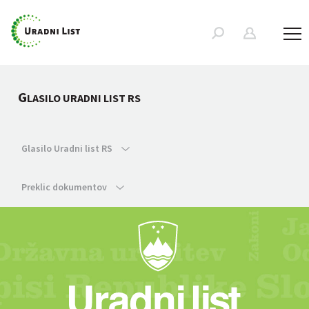
G
LASILO URADNI LIST RS
Glasilo Uradni list RS
Preklic dokumentov