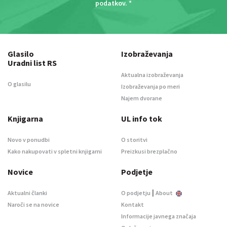
podatkov
. *
Glasilo
Izobraževanja
Uradni list RS
Aktualna izobraževanja
O glasilu
Izobraževanja po meri
Najem dvorane
Knjigarna
UL info tok
Novo v ponudbi
O storitvi
Kako nakupovati v spletni knjigarni
Preizkusi brezplačno
Novice
Podjetje
|
Aktualni članki
O podjetju
About
Naroči se na novice
Kontakt
Informacije javnega značaja