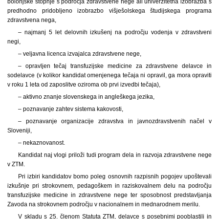
bolonjske stopnje s področja zdravstvene nege ali univerzitetna izobrazba s
predhodno pridobljeno izobrazbo višješolskega študijskega programa
zdravstvena nega,
– najmanj 5 let delovnih izkušenj na področju vodenja v zdravstveni
negi,
– veljavna licenca izvajalca zdravstvene nege,
– opravljen tečaj transfuzijske medicine za zdravstvene delavce in
sodelavce (v kolikor kandidat omenjenega tečaja ni opravil, ga mora opraviti
v roku 1 leta od zaposlitve oziroma ob prvi izvedbi tečaja),
– aktivno znanje slovenskega in angleškega jezika,
– poznavanje zahtev sistema kakovosti,
– poznavanje organizacije zdravstva in javnozdravstvenih načel v
Sloveniji,
– nekaznovanost.
Kandidat naj vlogi priloži tudi program dela in razvoja zdravstvene nege
v ZTM.
Pri izbiri kandidatov bomo poleg osnovnih razpisnih pogojev upoštevali
izkušnje pri strokovnem, pedagoškem in raziskovalnem delu na področju
transfuzijske medicine in zdravstvene nege ter sposobnost predstavljanja
Zavoda na strokovnem področju v nacionalnem in mednarodnem merilu.
V skladu s 25. členom Statuta ZTM, delavce s posebnimi pooblastili in