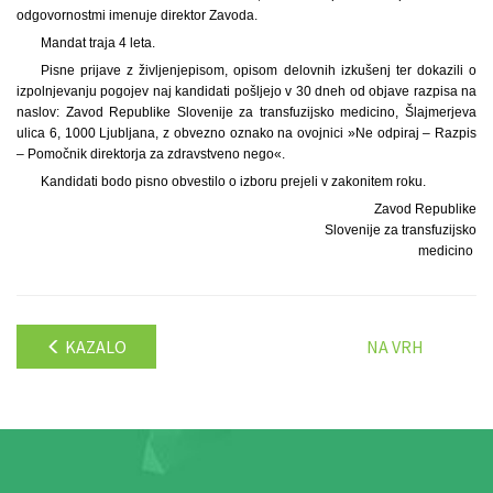
odgovornostmi imenuje direktor Zavoda.
Mandat traja 4 leta.
Pisne prijave z življenjepisom, opisom delovnih izkušenj ter dokazili o
izpolnjevanju pogojev naj kandidati pošljejo v 30 dneh od objave razpisa na
naslov: Zavod Republike Slovenije za transfuzijsko medicino, Šlajmerjeva
ulica 6, 1000 Ljubljana, z obvezno oznako na ovojnici »Ne odpiraj – Razpis
– Pomočnik direktorja za zdravstveno nego«.
Kandidati bodo pisno obvestilo o izboru prejeli v zakonitem roku.
Zavod Republike
Slovenije za transfuzijsko
medicino
KAZALO
NA VRH