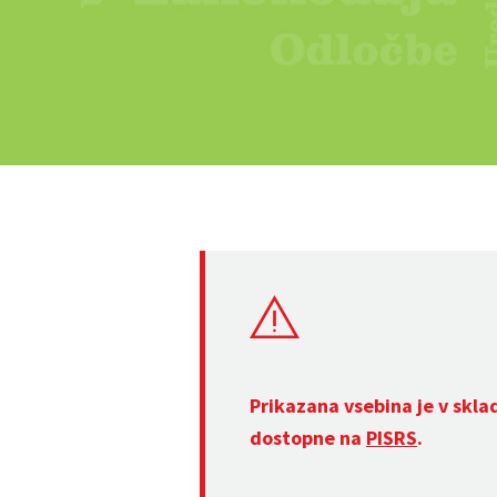
Prikazana vsebina je v skla
dostopne na
PISRS
.