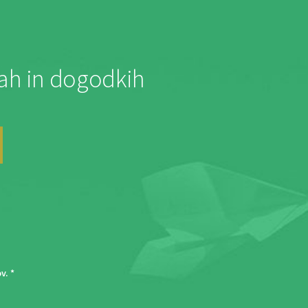
jah in dogodkih
ov
. *