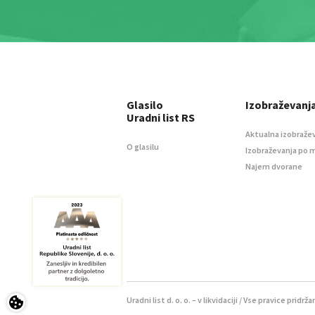
Glasilo
Izobraževanj
Uradni list RS
Aktualna izobraže
O glasilu
Izobraževanja po 
Najem dvorane
Uradni list d. o. o. – v likvidaciji / Vse pravice pridrža