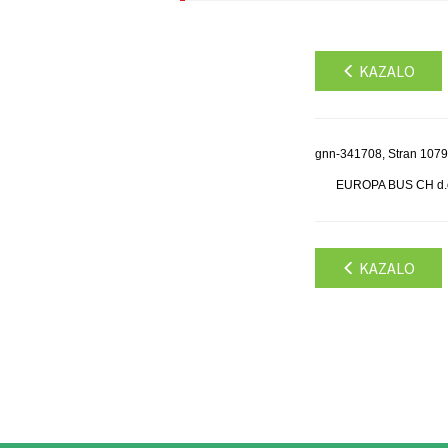
KAZALO
gnn-341708, Stran 1079
EUROPA BUS CH d.o.o
KAZALO