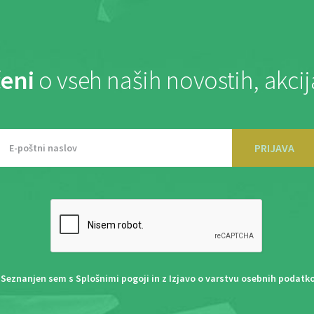
eni
o vseh naših novostih, akci
PRIJAVA
Seznanjen sem s
Splošnimi pogoji
in z
Izjavo o varstvu osebnih podatk