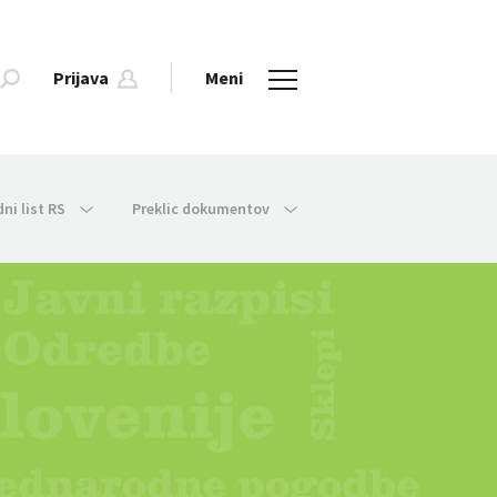
Prijava
Meni
dni list RS
Preklic dokumentov