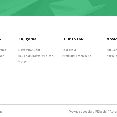
a
Knjigarna
UL info tok
Novi
vanja
Novo v ponudbi
O storitvi
Aktualn
meri
Kako nakupovati v spletni
Preizkusi brezplačno
Naroči 
knjigarni
ne.
Pravna obvestila
/
Piškotki
/ Avtor