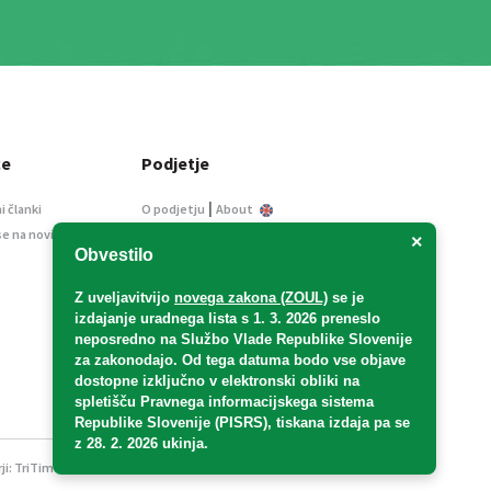
ce
Podjetje
|
i članki
O podjetju
About
se na novice
Kontakt
×
Obvestilo
Informacije javnega
značaja
Z uveljavitvijo
novega zakona (ZOUL)
se je
Oglaševanje
izdajanje uradnega lista s 1. 3. 2026 preneslo
Splošni pogoji
neposredno
na Službo Vlade Republike Slovenije
Izjava o varstvu osebnih
za zakonodajo
. Od tega datuma bodo vse objave
podatkov
dostopne izključno v elektronski obliki na
spletišču Pravnega informacijskega sistema
E-dražbe
Republike Slovenije (PISRS), tiskana izdaja pa se
z 28. 2. 2026 ukinja.
ji:
TriTim spletna agencija
v sodelovanju z 2Mobile