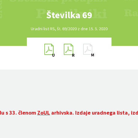
Številka 69
Uradni list RS, št. 69/2020 z dne 15. 5. 2020
du s 33. členom
ZoUL
arhivska. Izdaje uradnega lista, iz