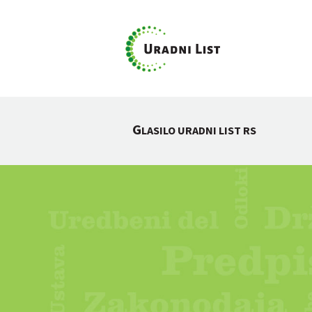
G
LASILO URADNI LIST RS