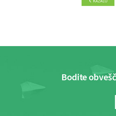
KAZALO
Bodite obvešč