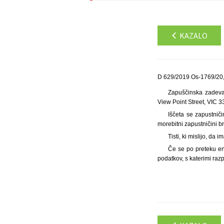
KAZALO
D 629/2019 Os-1769/20,
Zapuščinska zadeva:
View Point Street, VIC 33
Iščeta se zapustnič
morebitni zapustničini br
Tisti, ki mislijo, da
Če se po preteku en
podatkov, s katerimi ra