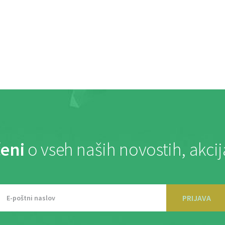
eni
o vseh naših novostih, akci
PRIJAVA