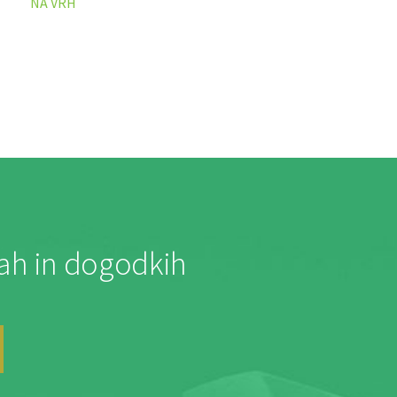
NA VRH
jah in dogodkih