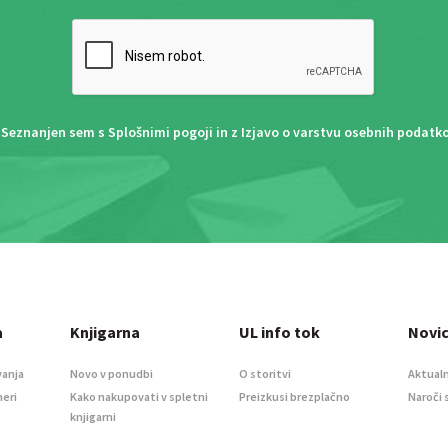
Seznanjen sem s
Splošnimi pogoji
in z
Izjavo o varstvu osebnih podatk
a
Knjigarna
UL info tok
Novi
vanja
Novo v ponudbi
O storitvi
Aktualn
meri
Kako nakupovati v spletni
Preizkusi brezplačno
Naroči 
knjigarni