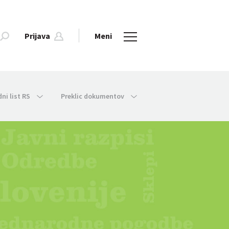
Prijava
Meni
dni list RS
Preklic dokumentov