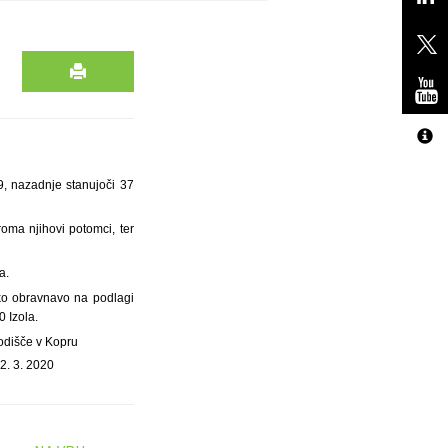
9, nazadnje stanujoči 37
oma njihovi potomci, ter
a.
sko obravnavo na podlagi
 Izola.
odišče v Kopru
2. 3. 2020