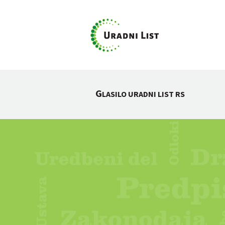
G
LASILO URADNI LIST RS