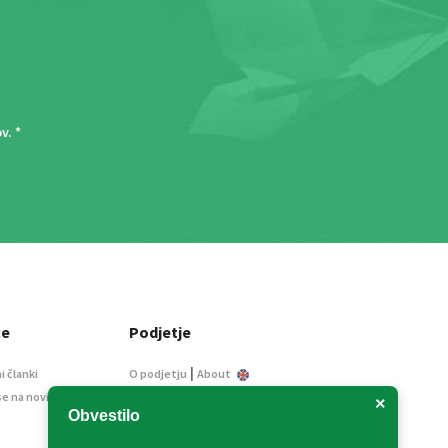
ov
. *
ce
Podjetje
|
i članki
O podjetju
About
se na novice
Kontakt
×
Obvestilo
Informacije javnega
značaja