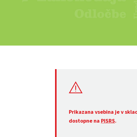
Prikazana vsebina je v skla
dostopne na
PISRS
.