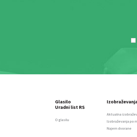
Glasilo
Izobraževanj
Uradni list RS
Aktualna izobraže
O glasilu
Izobraževanja po 
Najem dvorane