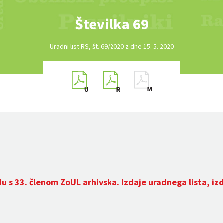
Številka 69
Uradni list RS, št. 69/2020 z dne 15. 5. 2020
du s 33. členom
ZoUL
arhivska. Izdaje uradnega lista, iz