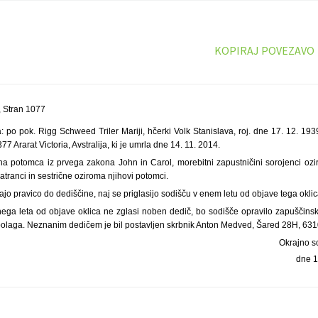
KOPIRAJ POVEZAVO
 Stran 1077
 po pok. Rigg Schweed Triler Mariji, hčerki Volk Stanislava, roj. dne 17. 12. 193
77 Ararat Victoria, Avstralija, ki je umrla dne 14. 11. 2014.
ina potomca iz prvega zakona John in Carol, morebitni zapustničini sorojenci ozir
atranci in sestrične oziroma njihovi potomci.
 imajo pravico do dediščine, naj se priglasijo sodišču v enem letu od objave tega oklic
ega leta od objave oklica ne zglasi noben dedič, bo sodišče opravilo zapuščin
zpolaga. Neznanim dedičem je bil postavljen skrbnik Anton Medved, Šared 28H, 6310
Okrajno s
dne 1