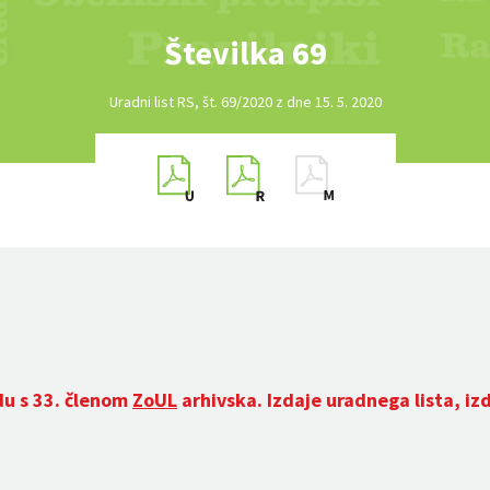
Številka 69
Uradni list RS, št. 69/2020 z dne 15. 5. 2020
du s 33. členom
ZoUL
arhivska. Izdaje uradnega lista, iz