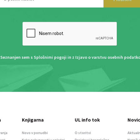
Seznanjen sem s
Splošnimi pogoji
in z
Izjavo o varstvu osebnih podatk
a
Knjigarna
UL info tok
Novi
vanja
Novo v ponudbi
O storitvi
Aktualn
meri
Kako nakupovati v spletni
Preizkusi brezplačno
Naroči 