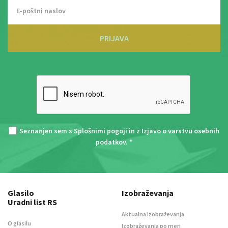
PRIJAVA
Seznanjen sem s
Splošnimi pogoji
in z
Izjavo o varstvu osebnih
podatkov
. *
Glasilo
Izobraževanja
Uradni list RS
Aktualna izobraževanja
O glasilu
Izobraževanja po meri