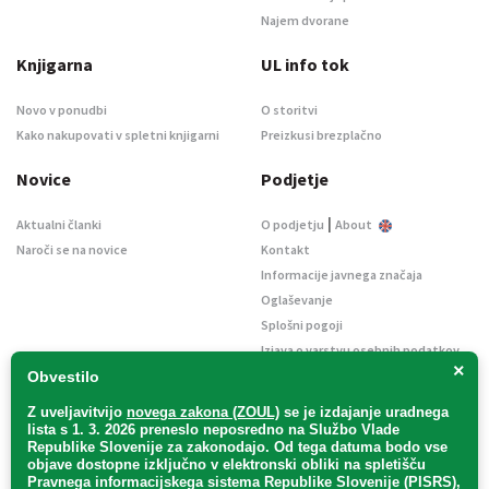
Najem dvorane
Knjigarna
UL info tok
Novo v ponudbi
O storitvi
Kako nakupovati v spletni knjigarni
Preizkusi brezplačno
Novice
Podjetje
|
Aktualni članki
O podjetju
About
Naroči se na novice
Kontakt
Informacije javnega značaja
Oglaševanje
Splošni pogoji
Izjava o varstvu osebnih podatkov
×
E-dražbe
Obvestilo
Z uveljavitvijo
novega zakona (ZOUL)
se je
izdajanje uradnega
lista s 1. 3. 2026 preneslo
neposredno
na Službo Vlade
Republike Slovenije za zakonodajo
. Od tega datuma bodo vse
objave dostopne izključno v elektronski obliki na spletišču
Pravnega informacijskega sistema Republike Slovenije (PISRS),