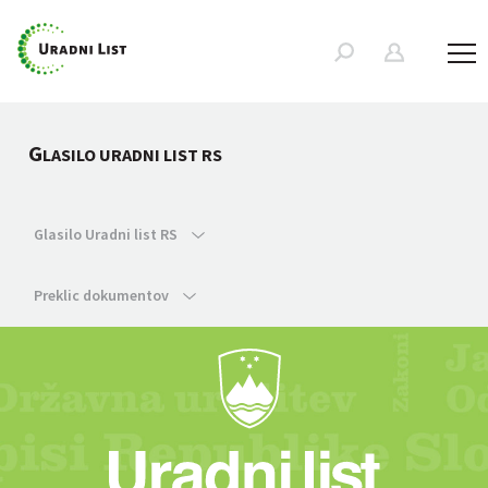
G
LASILO URADNI LIST RS
Glasilo Uradni list RS
Preklic dokumentov