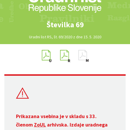
Številka 69
Uradni list RS, št. 69/2020 z dne 15. 5. 2020
Prikazana vsebina je v skladu s 33.
členom
ZoUL
arhivska. Izdaje uradnega