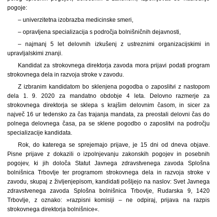
pogoje:
– univerzitetna izobrazba medicinske smeri,
– opravljena specializacija s področja bolnišničnih dejavnosti,
– najmanj 5 let delovnih izkušenj z ustreznimi organizacijskimi in
upravljalskimi znanji.
Kandidat za strokovnega direktorja zavoda mora prijavi podati program
strokovnega dela in razvoja stroke v zavodu.
Z izbranim kandidatom bo sklenjena pogodba o zaposlitvi z nastopom
dela 1. 9. 2020 za mandatno obdobje 4 leta. Delovno razmerje za
strokovnega direktorja se sklepa s krajšim delovnim časom, in sicer za
največ 16 ur tedensko za čas trajanja mandata, za preostali delovni čas do
polnega delovnega časa, pa se sklene pogodbo o zaposlitvi na področju
specializacije kandidata.
Rok, do katerega se sprejemajo prijave, je 15 dni od dneva objave.
Pisne prijave z dokazili o izpolnjevanju zakonskih pogojev in posebnih
pogojev, ki jih določa Statut Javnega zdravstvenega zavoda Splošna
bolnišnica Trbovlje ter programom strokovnega dela in razvoja stroke v
zavodu, skupaj z življenjepisom, kandidati pošljejo na naslov: Svet Javnega
zdravstvenega zavoda Splošna bolnišnica Trbovlje, Rudarska 9, 1420
Trbovlje, z oznako: »razpisni komisiji – ne odpiraj, prijava na razpis
strokovnega direktorja bolnišnice«.