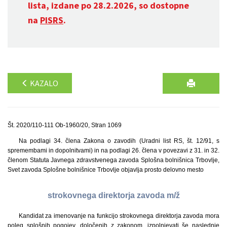
lista, izdane po 28.2.2026, so dostopne
na
PISRS
.
KAZALO
Št. 2020/110-111 Ob-1960/20, Stran 1069
Na podlagi 34. člena Zakona o zavodih (Uradni list RS, št. 12/91, s
spremembami in dopolnitvami) in na podlagi 26. člena v povezavi z 31. in 32.
členom Statuta Javnega zdravstvenega zavoda Splošna bolnišnica Trbovlje,
Svet zavoda Splošne bolnišnice Trbovlje objavlja prosto delovno mesto
strokovnega direktorja zavoda m/ž
Kandidat za imenovanje na funkcijo strokovnega direktorja zavoda mora
poleg splošnih pogojev, določenih z zakonom, izpolnjevati še naslednje