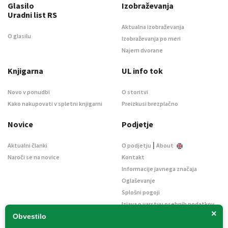
Glasilo
Izobraževanja
Uradni list RS
Aktualna izobraževanja
O glasilu
Izobraževanja po meri
Najem dvorane
Knjigarna
UL info tok
Novo v ponudbi
O storitvi
Kako nakupovati v spletni knjigarni
Preizkusi brezplačno
Novice
Podjetje
|
Aktualni članki
O podjetju
About
Naroči se na novice
Kontakt
Informacije javnega značaja
Oglaševanje
Splošni pogoji
Izjava o varstvu osebnih podatkov
×
E-dražbe
Obvestilo