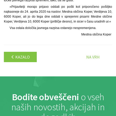
točke javnega razpisa spremeni, tako, da se glasi:
»Prijavitelji morajo prijavo oddati po pošti kot priporočeno pošiljko
najkasneje do 24. aprila 2020 na naslov: Mestna občina Koper, Verdijeva 10,
6000 Koper, ali jo do tega dne oddati v sprejemni pisarni Mestne občine
Koper, Verdijeva 10, 6000 Koper (pritličje desno), in sicer v času uradnih ur.«
Vsa ostala določila javnega razpisa ostanejo nespremenjena.
Mestna občina Koper
KAZALO
NA VRH
Bodite obveščeni
o vseh
naših novostih, akcijah in