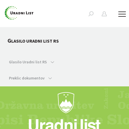
G
LASILO URADNI LIST RS
Glasilo Uradni list RS
Preklic dokumentov