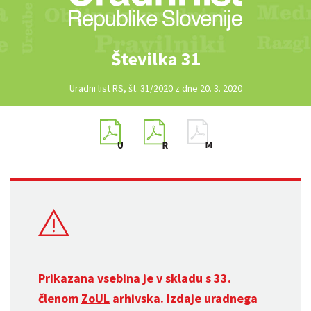
Številka 31
Uradni list RS, št. 31/2020 z dne 20. 3. 2020
Prikazana vsebina je v skladu s 33.
členom
ZoUL
arhivska. Izdaje uradnega