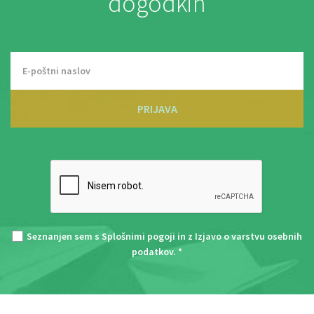
dogodkih
PRIJAVA
Seznanjen sem s
Splošnimi pogoji
in z
Izjavo o varstvu osebnih
podatkov
. *