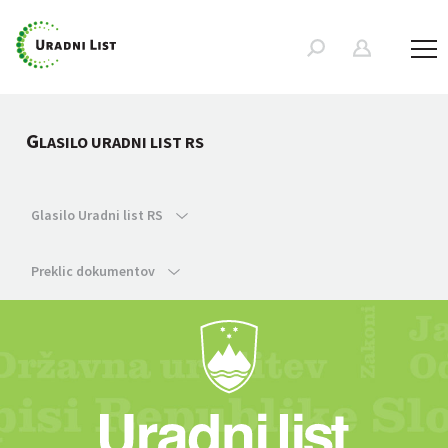
G
LASILO URADNI LIST RS
Glasilo Uradni list RS
Preklic dokumentov