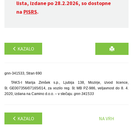
lista, izdane po 28.2.2026, so dostopne
na
PISRS
.
KAZALO
gnn-341533, Stran 690
TAKS-I Marija Zimšek s.p., Ljubija 138, Mozirje, izvod licence,
št. GE007356/07165/014, za vozilo reg. št. MB PZ-986, veljavnost do 8. 4.
2020, izdana na Camino d.o.o. – v stečaju.
gnn-341533
KAZALO
NA VRH