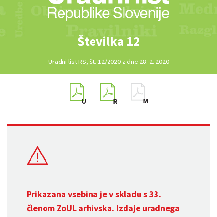
Številka 12
Uradni list RS, št. 12/2020 z dne 28. 2. 2020
Prikazana vsebina je v skladu s 33.
členom
ZoUL
arhivska. Izdaje uradnega