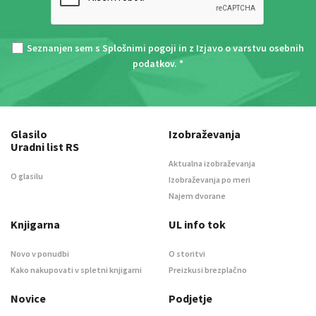
Seznanjen sem s
Splošnimi pogoji
in z
Izjavo o varstvu osebnih
podatkov
. *
Glasilo
Izobraževanja
Uradni list RS
Aktualna izobraževanja
O glasilu
Izobraževanja po meri
Najem dvorane
Knjigarna
UL info tok
Novo v ponudbi
O storitvi
Kako nakupovati v spletni knjigarni
Preizkusi brezplačno
Novice
Podjetje