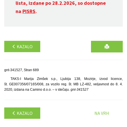
lista, izdane po 28.2.2026, so dostopne
na
PISRS
.
KAZALO
gnt-341527, Stran 689
TAKS-I Marija Zimšek s.p., Ljubija 138, Mozirje, izvod licence,
št. GE007356/07165/008, za vozilo reg. št. MB LZ-482, veljavnost do 8. 4.
2020, izdana na Camino d.o.o. – v stečaju.
gnt-341527
KAZALO
NA VRH