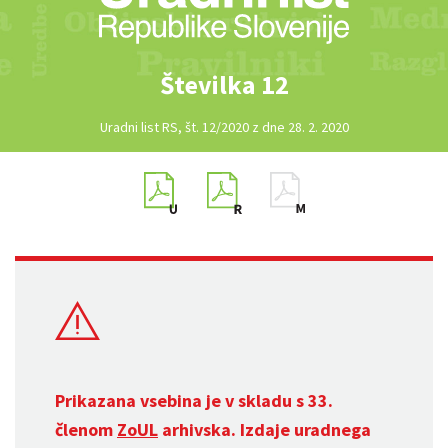
Številka 12
Uradni list RS, št. 12/2020 z dne 28. 2. 2020
Prikazana vsebina je v skladu s 33.
členom
ZoUL
arhivska. Izdaje uradnega