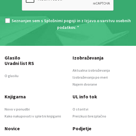
Seznanjen sem s
Splošnimi pogoji
in z
Izjavo o varstvu osebnih
podatkov
. *
Glasilo
Izobraževanja
Uradni list RS
Aktualna izobraževanja
O glasilu
Izobraževanja po meri
Najem dvorane
Knjigarna
UL info tok
Novo v ponudbi
O storitvi
Kako nakupovati v spletni knjigarni
Preizkusi brezplačno
Novice
Podjetje