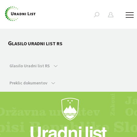
G
LASILO URADNI LIST RS
Glasilo Uradni list RS
Preklic dokumentov