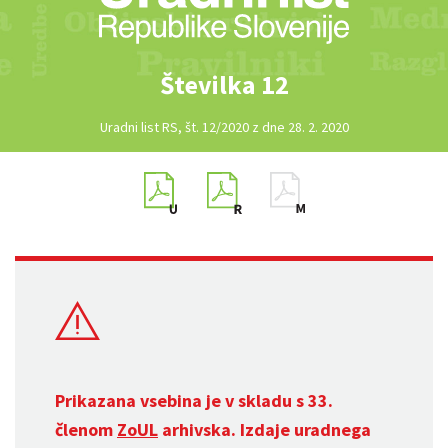
Številka 12
Uradni list RS, št. 12/2020 z dne 28. 2. 2020
Prikazana vsebina je v skladu s 33.
členom
ZoUL
arhivska. Izdaje uradnega