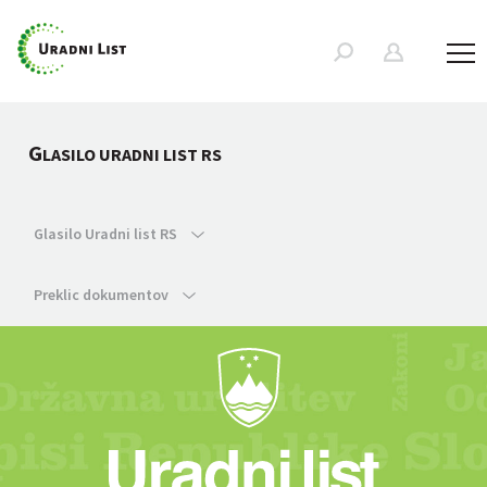
G
LASILO URADNI LIST RS
Glasilo Uradni list RS
Preklic dokumentov