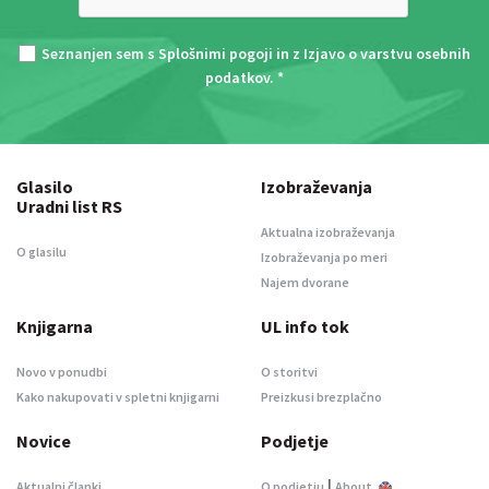
Seznanjen sem s
Splošnimi pogoji
in z
Izjavo o varstvu osebnih
podatkov
. *
Glasilo
Izobraževanja
Uradni list RS
Aktualna izobraževanja
O glasilu
Izobraževanja po meri
Najem dvorane
Knjigarna
UL info tok
Novo v ponudbi
O storitvi
Kako nakupovati v spletni knjigarni
Preizkusi brezplačno
Novice
Podjetje
|
Aktualni članki
O podjetju
About