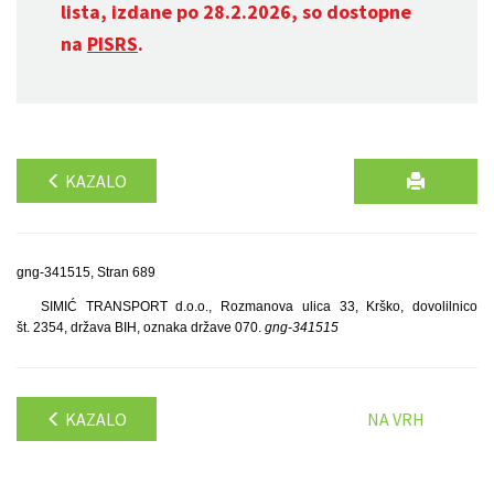
lista, izdane po 28.2.2026, so dostopne
na
PISRS
.
KAZALO
gng-341515, Stran 689
SIMIĆ TRANSPORT d.o.o., Rozmanova ulica 33, Krško, dovolilnico
št. 2354, država BIH, oznaka države 070.
gng-341515
KAZALO
NA VRH