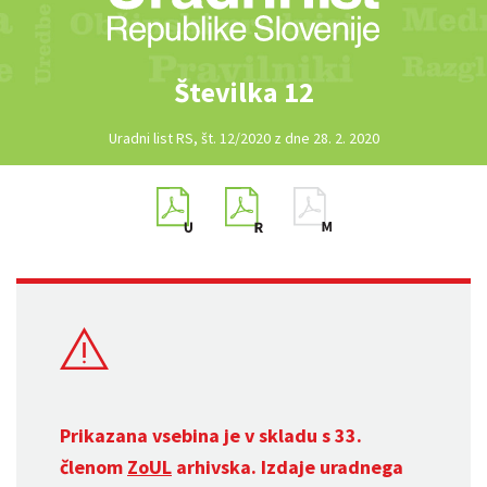
Številka 12
Uradni list RS, št. 12/2020 z dne 28. 2. 2020
Prikazana vsebina je v skladu s 33.
členom
ZoUL
arhivska. Izdaje uradnega