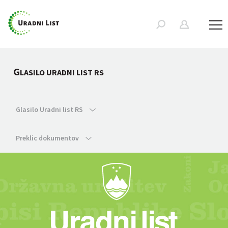
G
LASILO URADNI LIST RS
Glasilo Uradni list RS
Preklic dokumentov