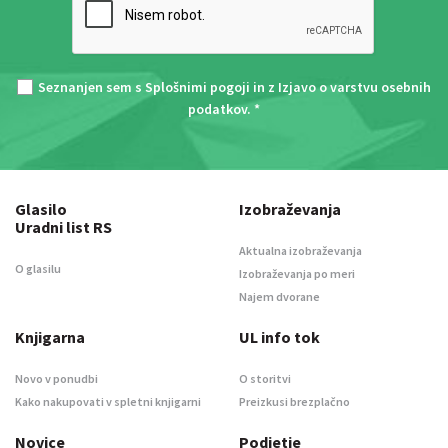
Seznanjen sem s
Splošnimi pogoji
in z
Izjavo o varstvu osebnih
podatkov
. *
Glasilo
Izobraževanja
Uradni list RS
Aktualna izobraževanja
O glasilu
Izobraževanja po meri
Najem dvorane
Knjigarna
UL info tok
Novo v ponudbi
O storitvi
Kako nakupovati v spletni knjigarni
Preizkusi brezplačno
Novice
Podjetje