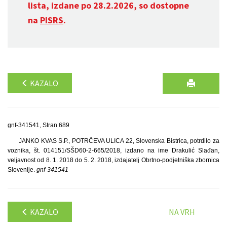
lista, izdane po 28.2.2026, so dostopne
na
PISRS
.
KAZALO
gnf-341541, Stran 689
JANKO KVAS S.P., POTRČEVA ULICA 22, Slovenska Bistrica, potrdilo za
voznika, št. 014151/SŠD60-2-665/2018, izdano na ime Drakulić Slađan,
veljavnost od 8. 1. 2018 do 5. 2. 2018, izdajatelj Obrtno-podjetniška zbornica
Slovenije.
gnf-341541
KAZALO
NA VRH